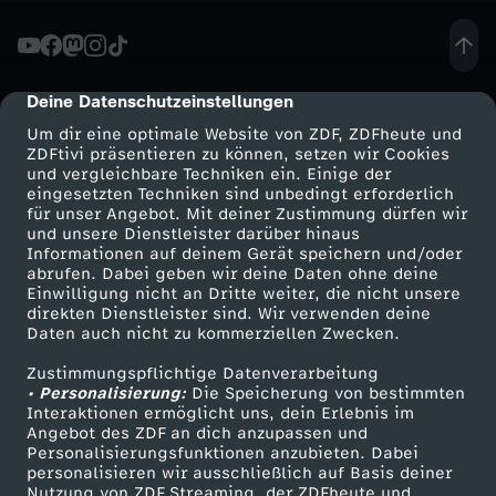
e
i
Deine Datenschutzeinstellungen
cmp-dialog-description
Um dir eine optimale Website von ZDF, ZDFheute und
n
ZDFtivi präsentieren zu können, setzen wir Cookies
und vergleichbare Techniken ein. Einige der
eingesetzten Techniken sind unbedingt erforderlich
S
für unser Angebot. Mit deiner Zustimmung dürfen wir
Mehr ZDF
Service
und unsere Dienstleister darüber hinaus
c
Informationen auf deinem Gerät speichern und/oder
ZDF-Apps
ZDFmitreden
abrufen. Dabei geben wir deine Daten ohne deine
Einwilligung nicht an Dritte weiter, die nicht unsere
h
Smart TV
Kontakt zum ZDF
direkten Dienstleister sind. Wir verwenden deine
Daten auch nicht zu kommerziellen Zwecken.
ZDFtext
Tickets
w
Zustimmungspflichtige Datenverarbeitung
Livestreams
Zuschauerservice
• Personalisierung:
Die Speicherung von bestimmten
a
Sendungen A-Z
Hilfe
Interaktionen ermöglicht uns, dein Erlebnis im
Angebot des ZDF an dich anzupassen und
TV-Programm
Personalisierungsfunktionen anzubieten. Dabei
n
personalisieren wir ausschließlich auf Basis deiner
Nutzung von ZDF Streaming, der ZDFheute und