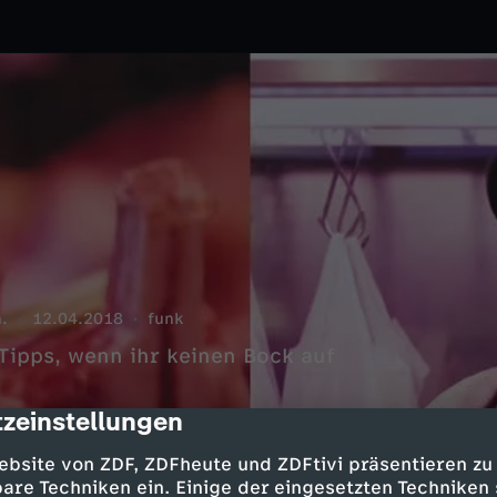
.
12.04.2018
funk
 Tipps, wenn ihr keinen Bock auf
zeinstellungen
cription
ebsite von ZDF, ZDFheute und ZDFtivi präsentieren zu
are Techniken ein. Einige der eingesetzten Techniken