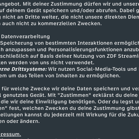
 Angebot. Mit deiner Zustimmung dürfen wir und unser
uf deinem Gerät speichern und/oder abrufen. Dabei 
 nicht an Dritte weiter, die nicht unsere direkten Dien
 auch nicht zu kommerziellen Zwecken.
 Datenverarbeitung
Speicherung von bestimmten Interaktionen ermöglicht
h anzupassen und Personalisierungsfunktionen anzub
sschließlich auf Basis deiner Nutzung von ZDF Stream
tten werden von uns nicht verwendet.
erne Drittsysteme:
Wir nutzen Social-Media-Tools und
em um das Teilen von Inhalten zu ermöglichen.
Inhalte entdecken
 für welche Zwecke wir deine Daten speichern und ver
t
Reportage
enthüllend
Untertitel
Jäger
ell genutztes Gerät. Mit "Zustimmen" erklärst du dein
die wir deine Einwilligung benötigen. Oder du legst u
en" fest, welchen Zwecken du deine Zustimmung gibst
ellungen kannst du jederzeit mit Wirkung für die Zuku
en oder ändern.
pressum.