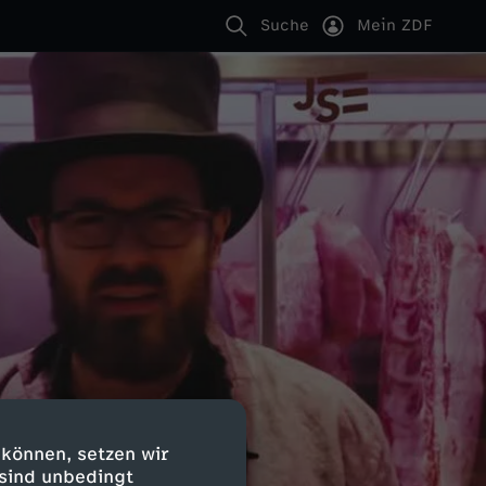
Suche
Mein ZDF
 können, setzen wir
 sind unbedingt