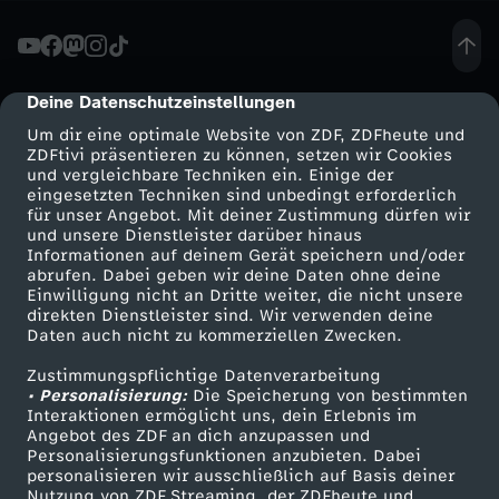
e
A
Deine Datenschutzeinstellungen
cmp-dialog-description
Um dir eine optimale Website von ZDF, ZDFheute und
u
ZDFtivi präsentieren zu können, setzen wir Cookies
und vergleichbare Techniken ein. Einige der
eingesetzten Techniken sind unbedingt erforderlich
s
für unser Angebot. Mit deiner Zustimmung dürfen wir
Mehr ZDF
Service
und unsere Dienstleister darüber hinaus
g
Informationen auf deinem Gerät speichern und/oder
ZDF-Apps
ZDFmitreden
abrufen. Dabei geben wir deine Daten ohne deine
Einwilligung nicht an Dritte weiter, die nicht unsere
e
Smart TV
Kontakt zum ZDF
direkten Dienstleister sind. Wir verwenden deine
Daten auch nicht zu kommerziellen Zwecken.
ZDFtext
Tickets
s
Zustimmungspflichtige Datenverarbeitung
Livestreams
Zuschauerservice
• Personalisierung:
Die Speicherung von bestimmten
t
Sendungen A-Z
Hilfe
Interaktionen ermöglicht uns, dein Erlebnis im
Angebot des ZDF an dich anzupassen und
TV-Programm
Personalisierungsfunktionen anzubieten. Dabei
i
personalisieren wir ausschließlich auf Basis deiner
Nutzung von ZDF Streaming, der ZDFheute und