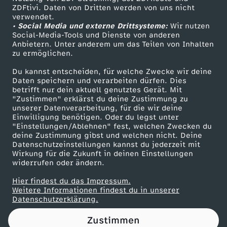
ZDFtivi. Daten von Dritten werden von uns nicht
e
Das ZDF
verwendet.
• Social Media und externe Drittsysteme:
Wir nutzen
ZDF Unternehmen
g
Social-Media-Tools und Dienste von anderen
Anbietern. Unter anderem um das Teilen von Inhalten
Karriere
zu ermöglichen.
e
Presseportal
Du kannst entscheiden, für welche Zwecke wir deine
ZDF goes Schule
Daten speichern und verarbeiten dürfen. Dies
n
betrifft nur dein aktuell genutztes Gerät. Mit
Werbefernsehen
"Zustimmen" erklärst du deine Zustimmung zu
e
unserer Datenverarbeitung, für die wir deine
Mainzelmännchen
Einwilligung benötigen. Oder du legst unter
"Einstellungen/Ablehnen" fest, welchen Zwecken du
e
deine Zustimmung gibst und welchen nicht. Deine
Datenschutzeinstellungen kannst du jederzeit mit
Wirkung für die Zukunft in deinen Einstellungen
r
widerrufen oder ändern.
z
Hier findest du das Impressum.
Partner
Weitere Informationen findest du in unserer
Datenschutzerklärung.
ä
Zustimmen