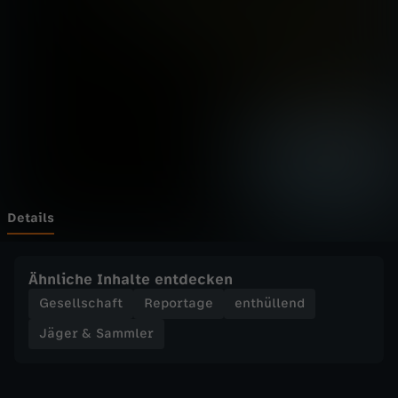
a
m
m
l
e
r
Details
-
Ähnliche Inhalte entdecken
E
Gesellschaft
Reportage
enthüllend
Jäger & Sammler
i
n