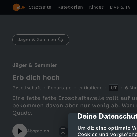
Startseite
Kategorien
Kinder
Live & TV
Jäger & Sammler
Jäger & Sammler
Erb dich hoch
Gesellschaft
Reportage
enthüllend
UT
6 Min
Eine fette fette Erbschaftswelle rollt auf 
bekommen davon aber nur wenig ab. Warum 
Quade.
Deine Datenschut
cmp-dialog-des
Um dir eine optimale W
Abspielen
Cookies und vergleichb