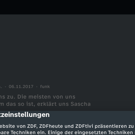
.
06.11.2017
funk
uns zu. Die meisten von uns
das so ist, erklärt uns Sascha
zeinstellungen
cription
ebsite von ZDF, ZDFheute und ZDFtivi präsentieren zu
are Techniken ein. Einige der eingesetzten Techniken