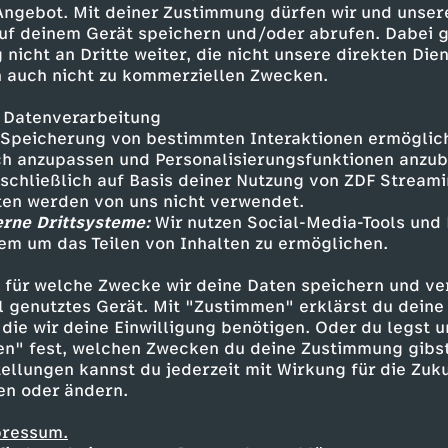
 Angebot. Mit deiner Zustimmung dürfen wir und unser
uf deinem Gerät speichern und/oder abrufen. Dabei 
 nicht an Dritte weiter, die nicht unsere direkten Dien
 auch nicht zu kommerziellen Zwecken.
 Datenverarbeitung
Speicherung von bestimmten Interaktionen ermöglicht
h anzupassen und Personalisierungsfunktionen anzub
sschließlich auf Basis deiner Nutzung von ZDF Stream
tten werden von uns nicht verwendet.
erne Drittsysteme:
Wir nutzen Social-Media-Tools und
em um das Teilen von Inhalten zu ermöglichen.
Inhalte entdecken
 für welche Zwecke wir deine Daten speichern und ver
t
Reportage
enthüllend
Untertitel
Jäger
ell genutztes Gerät. Mit "Zustimmen" erklärst du dein
die wir deine Einwilligung benötigen. Oder du legst u
en" fest, welchen Zwecken du deine Zustimmung gibst
ellungen kannst du jederzeit mit Wirkung für die Zuku
en oder ändern.
pressum.