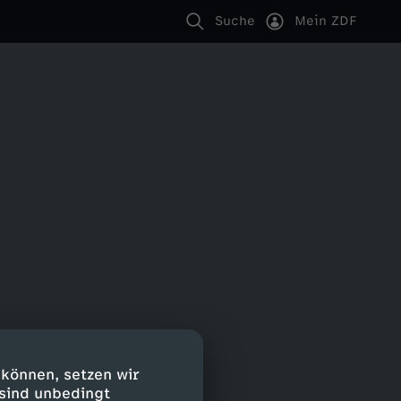
Suche
Mein ZDF
 können, setzen wir
 sind unbedingt