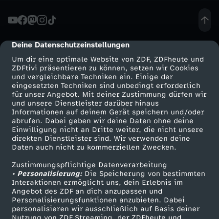
n
t
Deine Datenschutzeinstellungen
cmp-dialog-description
Um dir eine optimale Website von ZDF, ZDFheute und
a
ZDFtivi präsentieren zu können, setzen wir Cookies
und vergleichbare Techniken ein. Einige der
eingesetzten Techniken sind unbedingt erforderlich
l
für unser Angebot. Mit deiner Zustimmung dürfen wir
Mehr ZDF
Service
und unsere Dienstleister darüber hinaus
2
Informationen auf deinem Gerät speichern und/oder
ZDF-Apps
ZDFmitreden
abrufen. Dabei geben wir deine Daten ohne deine
Einwilligung nicht an Dritte weiter, die nicht unsere
1
Smart TV
Kontakt zum ZDF
direkten Dienstleister sind. Wir verwenden deine
Daten auch nicht zu kommerziellen Zwecken.
ZDFtext
Tickets
:
Zustimmungspflichtige Datenverarbeitung
Livestreams
Zuschauerservice
• Personalisierung:
Die Speicherung von bestimmten
A
Sendungen A-Z
Hilfe
Interaktionen ermöglicht uns, dein Erlebnis im
Angebot des ZDF an dich anzupassen und
TV-Programm
Personalisierungsfunktionen anzubieten. Dabei
r
personalisieren wir ausschließlich auf Basis deiner
Nutzung von ZDF Streaming, der ZDFheute und