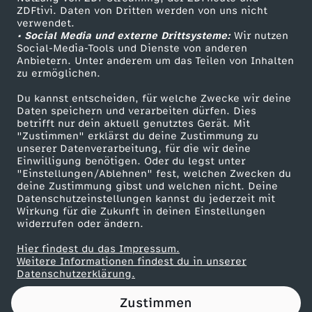
ZDFtivi. Daten von Dritten werden von uns nicht
m
Das ZDF
verwendet.
• Social Media und externe Drittsysteme:
Wir nutzen
ZDF Unternehmen
e
Social-Media-Tools und Dienste von anderen
Anbietern. Unter anderem um das Teilen von Inhalten
Karriere
zu ermöglichen.
s
Presseportal
Du kannst entscheiden, für welche Zwecke wir deine
ZDF goes Schule
Daten speichern und verarbeiten dürfen. Dies
D
betrifft nur dein aktuell genutztes Gerät. Mit
Werbefernsehen
"Zustimmen" erklärst du deine Zustimmung zu
e
unserer Datenverarbeitung, für die wir deine
Mainzelmännchen
Einwilligung benötigen. Oder du legst unter
"Einstellungen/Ablehnen" fest, welchen Zwecken du
u
deine Zustimmung gibst und welchen nicht. Deine
Datenschutzeinstellungen kannst du jederzeit mit
Wirkung für die Zukunft in deinen Einstellungen
t
widerrufen oder ändern.
s
Hier findest du das Impressum.
Partner
Weitere Informationen findest du in unserer
Datenschutzerklärung.
c
Zustimmen