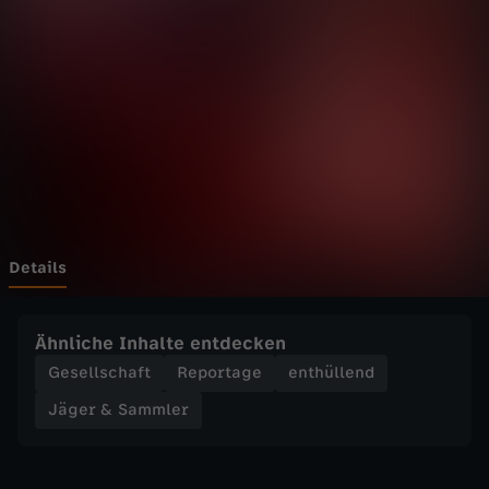
a
m
m
l
e
r
Details
-
Ähnliche Inhalte entdecken
F
Gesellschaft
Reportage
enthüllend
Jäger & Sammler
r
o