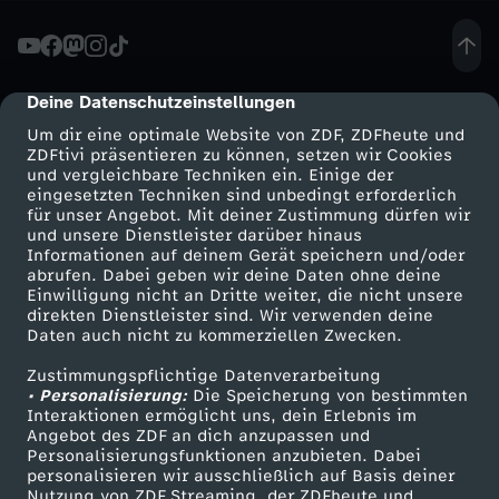
e
i
Deine Datenschutzeinstellungen
cmp-dialog-description
Um dir eine optimale Website von ZDF, ZDFheute und
n
ZDFtivi präsentieren zu können, setzen wir Cookies
und vergleichbare Techniken ein. Einige der
eingesetzten Techniken sind unbedingt erforderlich
T
für unser Angebot. Mit deiner Zustimmung dürfen wir
Mehr ZDF
Service
und unsere Dienstleister darüber hinaus
u
Informationen auf deinem Gerät speichern und/oder
ZDF-Apps
ZDFmitreden
abrufen. Dabei geben wir deine Daten ohne deine
Einwilligung nicht an Dritte weiter, die nicht unsere
r
Smart TV
Kontakt zum ZDF
direkten Dienstleister sind. Wir verwenden deine
Daten auch nicht zu kommerziellen Zwecken.
ZDFtext
Tickets
n
Zustimmungspflichtige Datenverarbeitung
Livestreams
Zuschauerservice
• Personalisierung:
Die Speicherung von bestimmten
s
Sendungen A-Z
Hilfe
Interaktionen ermöglicht uns, dein Erlebnis im
Angebot des ZDF an dich anzupassen und
TV-Programm
Personalisierungsfunktionen anzubieten. Dabei
c
personalisieren wir ausschließlich auf Basis deiner
Nutzung von ZDF Streaming, der ZDFheute und