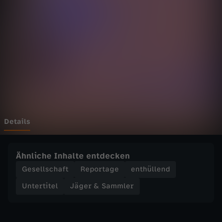
a
m
m
l
e
r
Details
-
Ähnliche Inhalte entdecken
N
Gesellschaft
Reportage
enthüllend
Untertitel
Jäger & Sammler
u
r