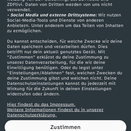
ZDFtivi. Daten von Dritten werden von uns nicht
h
Das ZDF
verwendet.
• Social Media und externe Drittsysteme:
Wir nutzen
ZDF Unternehmen
u
Social-Media-Tools und Dienste von anderen
Anbietern. Unter anderem um das Teilen von Inhalten
Karriere
zu ermöglichen.
h
Presseportal
Du kannst entscheiden, für welche Zwecke wir deine
ZDF goes Schule
Daten speichern und verarbeiten dürfen. Dies
.
betrifft nur dein aktuell genutztes Gerät. Mit
Werbefernsehen
"Zustimmen" erklärst du deine Zustimmung zu
unserer Datenverarbeitung, für die wir deine
Mainzelmännchen
Einwilligung benötigen. Oder du legst unter
"Einstellungen/Ablehnen" fest, welchen Zwecken du
deine Zustimmung gibst und welchen nicht. Deine
Datenschutzeinstellungen kannst du jederzeit mit
Wirkung für die Zukunft in deinen Einstellungen
widerrufen oder ändern.
Hier findest du das Impressum.
Partner
Weitere Informationen findest du in unserer
Datenschutzerklärung.
Zustimmen