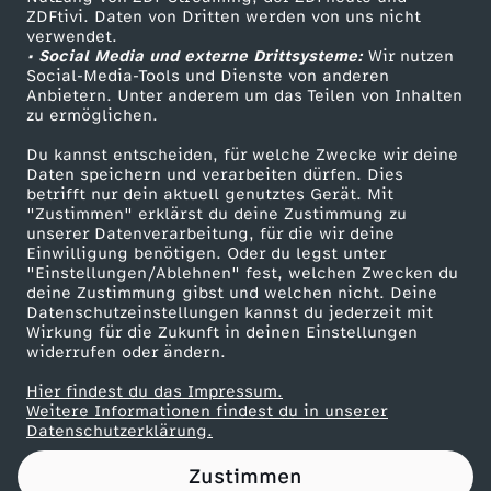
ZDFtivi. Daten von Dritten werden von uns nicht
r
Das ZDF
verwendet.
• Social Media und externe Drittsysteme:
Wir nutzen
ZDF Unternehmen
b
Social-Media-Tools und Dienste von anderen
Anbietern. Unter anderem um das Teilen von Inhalten
Karriere
zu ermöglichen.
a
Presseportal
Du kannst entscheiden, für welche Zwecke wir deine
ZDF goes Schule
Daten speichern und verarbeiten dürfen. Dies
r
betrifft nur dein aktuell genutztes Gerät. Mit
Werbefernsehen
"Zustimmen" erklärst du deine Zustimmung zu
m
unserer Datenverarbeitung, für die wir deine
Mainzelmännchen
Einwilligung benötigen. Oder du legst unter
"Einstellungen/Ablehnen" fest, welchen Zwecken du
e
deine Zustimmung gibst und welchen nicht. Deine
Datenschutzeinstellungen kannst du jederzeit mit
Wirkung für die Zukunft in deinen Einstellungen
n
widerrufen oder ändern.
Hier findest du das Impressum.
Partner
Weitere Informationen findest du in unserer
Datenschutzerklärung.
Zustimmen