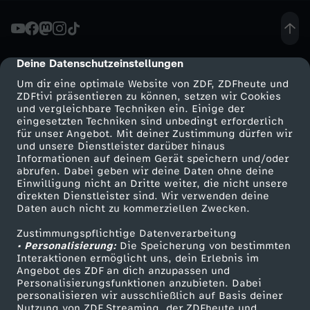
s
e
Deine Datenschutzeinstellungen
cmp-dialog-description
Um dir eine optimale Website von ZDF, ZDFheute und
r
ZDFtivi präsentieren zu können, setzen wir Cookies
und vergleichbare Techniken ein. Einige der
eingesetzten Techniken sind unbedingt erforderlich
:
für unser Angebot. Mit deiner Zustimmung dürfen wir
Mehr ZDF
Service
und unsere Dienstleister darüber hinaus
K
Informationen auf deinem Gerät speichern und/oder
ZDF-Apps
ZDFmitreden
abrufen. Dabei geben wir deine Daten ohne deine
Einwilligung nicht an Dritte weiter, die nicht unsere
e
Smart TV
Kontakt zum ZDF
direkten Dienstleister sind. Wir verwenden deine
Daten auch nicht zu kommerziellen Zwecken.
ZDFtext
Tickets
i
Zustimmungspflichtige Datenverarbeitung
Livestreams
Zuschauerservice
• Personalisierung:
Die Speicherung von bestimmten
n
Sendungen A-Z
Hilfe
Interaktionen ermöglicht uns, dein Erlebnis im
Angebot des ZDF an dich anzupassen und
TV-Programm
Personalisierungsfunktionen anzubieten. Dabei
E
personalisieren wir ausschließlich auf Basis deiner
Nutzung von ZDF Streaming, der ZDFheute und