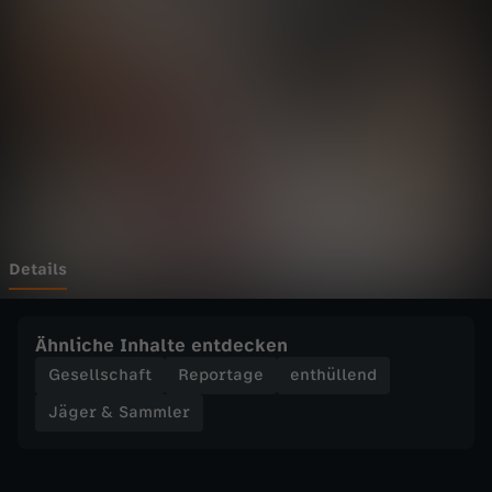
a
m
m
l
e
r
Details
-
Ähnliche Inhalte entdecken
T
Gesellschaft
Reportage
enthüllend
Jäger & Sammler
e
a