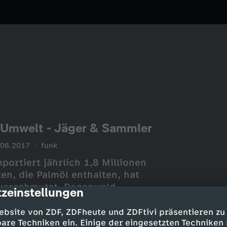
e Umwelt - Jäger & Sammler
.06.2017
funk
ortiert jährlich 1,8 Millionen
n, die Palmöl enthalten, hat
 verschmutzt, Regenwald
zeinstellungen
cription
e Tierarten werden bedroht.
ebsite von ZDF, ZDFheute und ZDFtivi präsentieren zu
are Techniken ein. Einige der eingesetzten Techniken