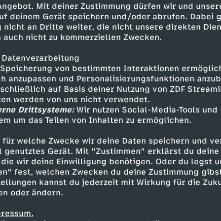
 Angebot. Mit deiner Zustimmung dürfen wir und unser
uf deinem Gerät speichern und/oder abrufen. Dabei 
 nicht an Dritte weiter, die nicht unsere direkten Dien
 auch nicht zu kommerziellen Zwecken.
 Datenverarbeitung
Speicherung von bestimmten Interaktionen ermöglicht
h anzupassen und Personalisierungsfunktionen anzub
sschließlich auf Basis deiner Nutzung von ZDF Stream
tten werden von uns nicht verwendet.
erne Drittsysteme:
Wir nutzen Social-Media-Tools und
em um das Teilen von Inhalten zu ermöglichen.
Inhalte entdecken
 für welche Zwecke wir deine Daten speichern und ver
t
Reportage
enthüllend
Jäger & Sammler
ell genutztes Gerät. Mit "Zustimmen" erklärst du dein
die wir deine Einwilligung benötigen. Oder du legst u
en" fest, welchen Zwecken du deine Zustimmung gibst
ellungen kannst du jederzeit mit Wirkung für die Zuku
en oder ändern.
pressum.