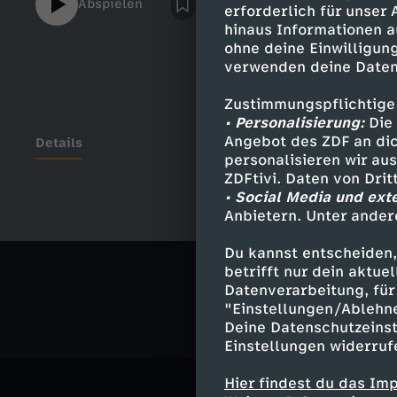
Abspielen
erforderlich für unser
hinaus Informationen a
ohne deine Einwilligung
verwenden deine Daten
Zustimmungspflichtige
• Personalisierung:
Die 
Angebot des ZDF an dic
Details
personalisieren wir au
ZDFtivi. Daten von Dri
• Social Media und ext
Anbietern. Unter ander
Ähnliche 
Du kannst entscheiden,
Gesellschaf
betrifft nur dein aktu
Datenverarbeitung, für 
"Einstellungen/Ablehn
Deine Datenschutzeinst
Einstellungen widerruf
Hier findest du das Im