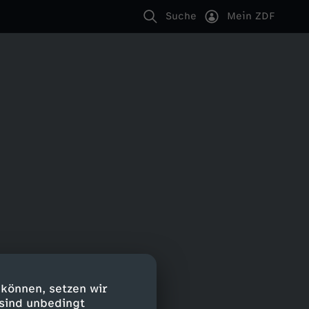
Suche
Mein ZDF
 können, setzen wir
 sind unbedingt