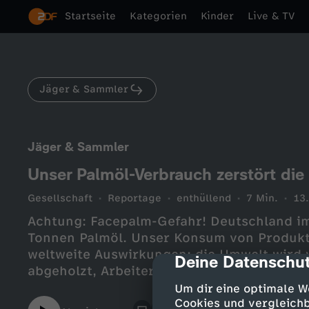
Startseite
Kategorien
Kinder
Live & TV
Jäger & Sammler
Jäger & Sammler
Unser Palmöl-Verbrauch zerstört di
Gesellschaft
Reportage
enthüllend
7 Min.
13
Achtung: Facepalm-Gefahr! Deutschland imp
Tonnen Palmöl. Unser Konsum von Produkte
weltweite Auswirkungen: die Umwelt wird
Deine Datenschut
cmp-dialog-des
abgeholzt, Arbeiter ausgebeutet und ganz
Um dir eine optimale W
Cookies und vergleichb