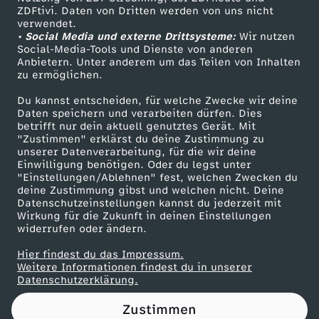
ZDFtivi. Daten von Dritten werden von uns nicht
n
Das ZDF
verwendet.
• Social Media und externe Drittsysteme:
Wir nutzen
ZDF Unternehmen
e
Social-Media-Tools und Dienste von anderen
Anbietern. Unter anderem um das Teilen von Inhalten
Karriere
zu ermöglichen.
k
Presseportal
Du kannst entscheiden, für welche Zwecke wir deine
ZDF goes Schule
Daten speichern und verarbeiten dürfen. Dies
o
betrifft nur dein aktuell genutztes Gerät. Mit
Werbefernsehen
"Zustimmen" erklärst du deine Zustimmung zu
c
unserer Datenverarbeitung, für die wir deine
Mainzelmännchen
Einwilligung benötigen. Oder du legst unter
"Einstellungen/Ablehnen" fest, welchen Zwecken du
h
deine Zustimmung gibst und welchen nicht. Deine
Datenschutzeinstellungen kannst du jederzeit mit
Wirkung für die Zukunft in deinen Einstellungen
B
widerrufen oder ändern.
e
Hier findest du das Impressum.
Partner
Weitere Informationen findest du in unserer
Datenschutzerklärung.
n
Zustimmen