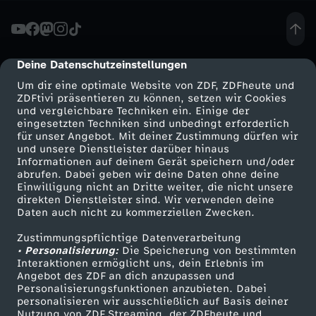
E
u
Deine Datenschutzeinstellungen
cmp-dialog-description
Um dir eine optimale Website von ZDF, ZDFheute und
c
ZDFtivi präsentieren zu können, setzen wir Cookies
und vergleichbare Techniken ein. Einige der
eingesetzten Techniken sind unbedingt erforderlich
h
für unser Angebot. Mit deiner Zustimmung dürfen wir
Mehr ZDF
Service
und unsere Dienstleister darüber hinaus
&
Informationen auf deinem Gerät speichern und/oder
ZDF-Apps
ZDFmitreden
abrufen. Dabei geben wir deine Daten ohne deine
Einwilligung nicht an Dritte weiter, die nicht unsere
S
Smart TV
Kontakt zum ZDF
direkten Dienstleister sind. Wir verwenden deine
Daten auch nicht zu kommerziellen Zwecken.
ZDFtext
Tickets
t
Zustimmungspflichtige Datenverarbeitung
Livestreams
Zuschauerservice
• Personalisierung:
Die Speicherung von bestimmten
e
Sendungen A-Z
Hilfe
Interaktionen ermöglicht uns, dein Erlebnis im
Angebot des ZDF an dich anzupassen und
TV-Programm
Personalisierungsfunktionen anzubieten. Dabei
r
personalisieren wir ausschließlich auf Basis deiner
Nutzung von ZDF Streaming, der ZDFheute und