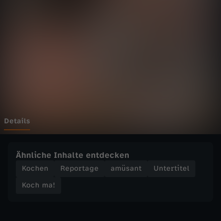
-
K
o
c
h
e
Details
n
Ähnliche Inhalte entdecken
m
Kochen
Reportage
amüsant
Untertitel
Koch ma!
i
t