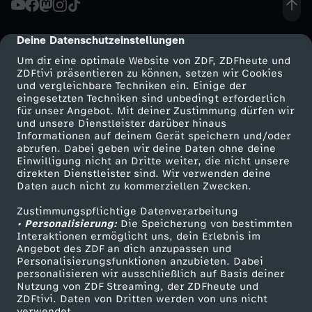
s
Deine Datenschutzeinstellungen
cmp-dialog-description
o
Um dir eine optimale Website von ZDF, ZDFheute und
ZDFtivi präsentieren zu können, setzen wir Cookies
und vergleichbare Techniken ein. Einige der
t
eingesetzten Techniken sind unbedingt erforderlich
für unser Angebot. Mit deiner Zustimmung dürfen wir
Mehr ZDF
Service
und unsere Dienstleister darüber hinaus
t
Informationen auf deinem Gerät speichern und/oder
ZDF-Apps
ZDFmitreden
abrufen. Dabei geben wir deine Daten ohne deine
o
Einwilligung nicht an Dritte weiter, die nicht unsere
Smart TV
Kontakt zum ZDF
direkten Dienstleister sind. Wir verwenden deine
Daten auch nicht zu kommerziellen Zwecken.
ZDFtext
Tickets
-
Zustimmungspflichtige Datenverarbeitung
Livestreams
Zuschauerservice
• Personalisierung:
K
Die Speicherung von bestimmten
Sendungen A-Z
Hilfe
Interaktionen ermöglicht uns, dein Erlebnis im
Angebot des ZDF an dich anzupassen und
TV-Programm
o
Personalisierungsfunktionen anzubieten. Dabei
personalisieren wir ausschließlich auf Basis deiner
Nutzung von ZDF Streaming, der ZDFheute und
c
ZDFtivi. Daten von Dritten werden von uns nicht
Das ZDF
verwendet.