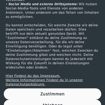
• Social Media und externe Drittsysteme:
h
Wir nutzen
ZDF Unternehmen
Social-Media-Tools und Dienste von anderen
Anbietern. Unter anderem um das Teilen von Inhalten
Karriere
m
zu ermöglichen.
Presseportal
Du kannst entscheiden, für welche Zwecke wir deine
a
ZDF goes Schule
Daten speichern und verarbeiten dürfen. Dies
betrifft nur dein aktuell genutztes Gerät. Mit
Werbefernsehen
"Zustimmen" erklärst du deine Zustimmung zu
!
unserer Datenverarbeitung, für die wir deine
Mainzelmännchen
Einwilligung benötigen. Oder du legst unter
"Einstellungen/Ablehnen" fest, welchen Zwecken du
deine Zustimmung gibst und welchen nicht. Deine
Datenschutzeinstellungen kannst du jederzeit mit
Wirkung für die Zukunft in deinen Einstellungen
widerrufen oder ändern.
Hier findest du das Impressum.
Partner
Weitere Informationen findest du in unserer
Datenschutzerklärung.
Zustimmen