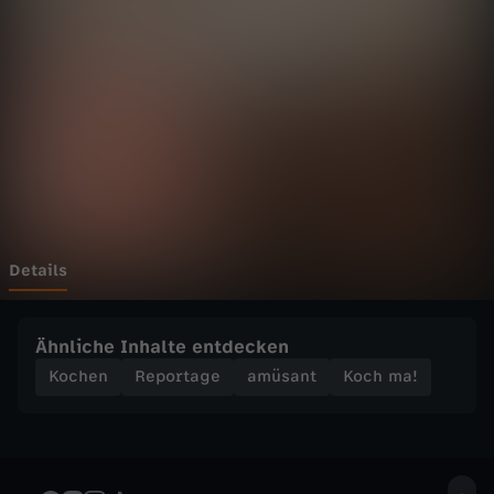
-
R
e
z
e
p
Details
t
Ähnliche Inhalte entdecken
:
Kochen
Reportage
amüsant
Koch ma!
R
i