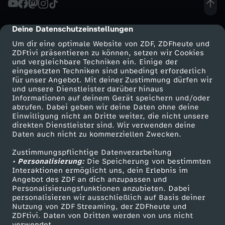
s
Deine Datenschutzeinstellungen
cmp-dialog-description
h
Um dir eine optimale Website von ZDF, ZDFheute und
ZDFtivi präsentieren zu können, setzen wir Cookies
und vergleichbare Techniken ein. Einige der
i
eingesetzten Techniken sind unbedingt erforderlich
für unser Angebot. Mit deiner Zustimmung dürfen wir
Mehr ZDF
Service
und unsere Dienstleister darüber hinaus
m
Informationen auf deinem Gerät speichern und/oder
ZDF-Apps
ZDFmitreden
abrufen. Dabei geben wir deine Daten ohne deine
a
Einwilligung nicht an Dritte weiter, die nicht unsere
Smart TV
Kontakt zum ZDF
direkten Dienstleister sind. Wir verwenden deine
Daten auch nicht zu kommerziellen Zwecken.
ZDFtext
Tickets
c
Zustimmungspflichtige Datenverarbeitung
Livestreams
Zuschauerservice
• Personalisierung:
h
Die Speicherung von bestimmten
Sendungen A-Z
Hilfe
Interaktionen ermöglicht uns, dein Erlebnis im
Angebot des ZDF an dich anzupassen und
TV-Programm
e
Personalisierungsfunktionen anzubieten. Dabei
personalisieren wir ausschließlich auf Basis deiner
Nutzung von ZDF Streaming, der ZDFheute und
n
ZDFtivi. Daten von Dritten werden von uns nicht
Das ZDF
verwendet.