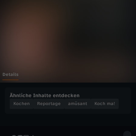
-
R
e
z
e
p
Details
t
Ähnliche Inhalte entdecken
:
Kochen
Reportage
amüsant
Koch ma!
S
u