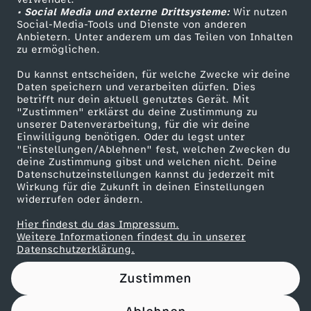
• Social Media und externe Drittsysteme:
–
Wir nutzen
ZDF Unternehmen
Social-Media-Tools und Dienste von anderen
Anbietern. Unter anderem um das Teilen von Inhalten
Karriere
N
zu ermöglichen.
Presseportal
Du kannst entscheiden, für welche Zwecke wir deine
i
ZDF goes Schule
Daten speichern und verarbeiten dürfen. Dies
betrifft nur dein aktuell genutztes Gerät. Mit
Werbefernsehen
"Zustimmen" erklärst du deine Zustimmung zu
g
unserer Datenverarbeitung, für die wir deine
Mainzelmännchen
Einwilligung benötigen. Oder du legst unter
i
"Einstellungen/Ablehnen" fest, welchen Zwecken du
deine Zustimmung gibst und welchen nicht. Deine
Datenschutzeinstellungen kannst du jederzeit mit
r
Wirkung für die Zukunft in deinen Einstellungen
widerrufen oder ändern.
i
Hier findest du das Impressum.
Partner
Weitere Informationen findest du in unserer
,
Datenschutzerklärung.
Zustimmen
M