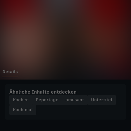
-
W
e
l
c
h
Details
e
Ähnliche Inhalte entdecken
n
Kochen
Reportage
amüsant
Untertitel
Koch ma!
T
o