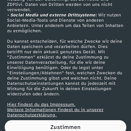
ZDFtivi. Daten von Dritten werden von uns nicht
P
Das ZDF
verwendet.
• Social Media und externe Drittsysteme:
Wir nutzen
ZDF Unternehmen
f
Social-Media-Tools und Dienste von anderen
Anbietern. Unter anderem um das Teilen von Inhalten
Karriere
zu ermöglichen.
a
Presseportal
Du kannst entscheiden, für welche Zwecke wir deine
ZDF goes Schule
Daten speichern und verarbeiten dürfen. Dies
n
betrifft nur dein aktuell genutztes Gerät. Mit
Werbefernsehen
"Zustimmen" erklärst du deine Zustimmung zu
n
unserer Datenverarbeitung, für die wir deine
Mainzelmännchen
Einwilligung benötigen. Oder du legst unter
"Einstellungen/Ablehnen" fest, welchen Zwecken du
e
deine Zustimmung gibst und welchen nicht. Deine
Datenschutzeinstellungen kannst du jederzeit mit
Wirkung für die Zukunft in deinen Einstellungen
b
widerrufen oder ändern.
e
Hier findest du das Impressum.
Partner
Weitere Informationen findest du in unserer
Datenschutzerklärung.
n
Zustimmen