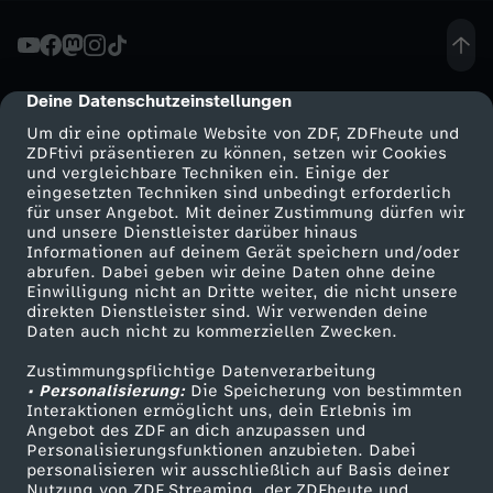
p
f
Deine Datenschutzeinstellungen
cmp-dialog-description
Um dir eine optimale Website von ZDF, ZDFheute und
,
ZDFtivi präsentieren zu können, setzen wir Cookies
und vergleichbare Techniken ein. Einige der
eingesetzten Techniken sind unbedingt erforderlich
w
für unser Angebot. Mit deiner Zustimmung dürfen wir
Mehr ZDF
Service
und unsere Dienstleister darüber hinaus
e
Informationen auf deinem Gerät speichern und/oder
ZDF-Apps
ZDFmitreden
abrufen. Dabei geben wir deine Daten ohne deine
Einwilligung nicht an Dritte weiter, die nicht unsere
l
Smart TV
Kontakt zum ZDF
direkten Dienstleister sind. Wir verwenden deine
Daten auch nicht zu kommerziellen Zwecken.
ZDFtext
Tickets
c
Zustimmungspflichtige Datenverarbeitung
Livestreams
Zuschauerservice
• Personalisierung:
Die Speicherung von bestimmten
h
Sendungen A-Z
Hilfe
Interaktionen ermöglicht uns, dein Erlebnis im
Angebot des ZDF an dich anzupassen und
TV-Programm
Personalisierungsfunktionen anzubieten. Dabei
e
personalisieren wir ausschließlich auf Basis deiner
Nutzung von ZDF Streaming, der ZDFheute und