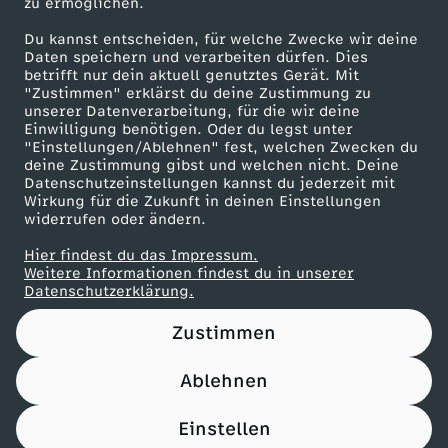
s
zu ermöglichen.
Presseportal
Du kannst entscheiden, für welche Zwecke wir deine
s
ZDF goes Schule
Daten speichern und verarbeiten dürfen. Dies
betrifft nur dein aktuell genutztes Gerät. Mit
Werbefernsehen
"Zustimmen" erklärst du deine Zustimmung zu
a
unserer Datenverarbeitung, für die wir deine
Mainzelmännchen
Einwilligung benötigen. Oder du legst unter
i
"Einstellungen/Ablehnen" fest, welchen Zwecken du
deine Zustimmung gibst und welchen nicht. Deine
Datenschutzeinstellungen kannst du jederzeit mit
h
Wirkung für die Zukunft in deinen Einstellungen
widerrufen oder ändern.
r
Hier findest du das Impressum.
Partner
Weitere Informationen findest du in unserer
S
Datenschutzerklärung.
Zustimmen
o
Ablehnen
m
Nutzungsbedingungen
Datenschutz
Datenschutz-Einstellungen
Impressum
Einstellen
m