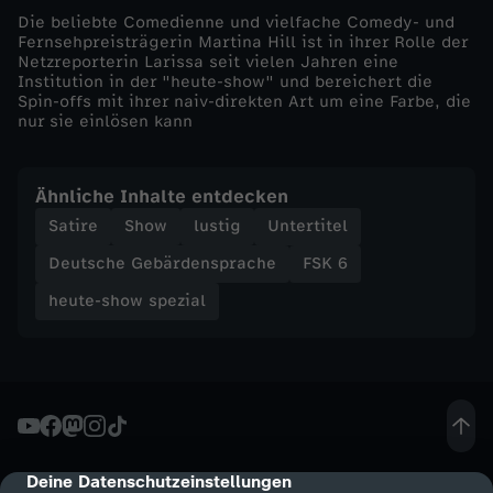
Die beliebte Comedienne und vielfache Comedy- und
-
Fernsehpreisträgerin Martina Hill ist in ihrer Rolle der
Netzreporterin Larissa seit vielen Jahren eine
Institution in der "heute-show" und bereichert die
h
Spin-offs mit ihrer naiv-direkten Art um eine Farbe, die
nur sie einlösen kann
e
Ähnliche Inhalte entdecken
u
Satire
Show
lustig
Untertitel
t
Deutsche Gebärdensprache
FSK 6
heute-show spezial
e
S
H
O
Deine Datenschutzeinstellungen
cmp-dialog-description