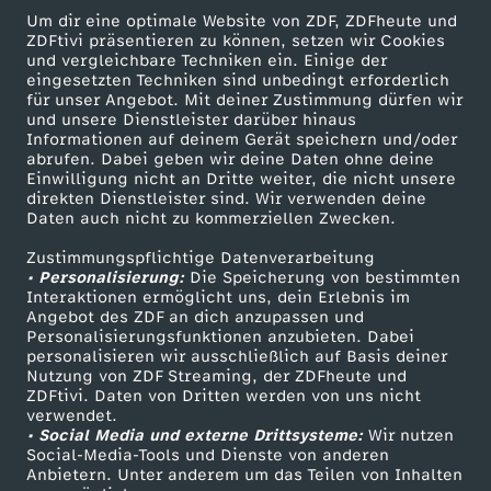
W
Um dir eine optimale Website von ZDF, ZDFheute und
ZDFtivi präsentieren zu können, setzen wir Cookies
und vergleichbare Techniken ein. Einige der
N
eingesetzten Techniken sind unbedingt erforderlich
für unser Angebot. Mit deiner Zustimmung dürfen wir
Mehr ZDF
Service
und unsere Dienstleister darüber hinaus
A
Informationen auf deinem Gerät speichern und/oder
ZDF-Apps
ZDFmitreden
abrufen. Dabei geben wir deine Daten ohne deine
L
Einwilligung nicht an Dritte weiter, die nicht unsere
Smart TV
Kontakt zum ZDF
direkten Dienstleister sind. Wir verwenden deine
Daten auch nicht zu kommerziellen Zwecken.
ZDFtext
Tickets
–
Zustimmungspflichtige Datenverarbeitung
Livestreams
Zuschauerservice
• Personalisierung:
Die Speicherung von bestimmten
L
Sendungen A-Z
Hilfe
Interaktionen ermöglicht uns, dein Erlebnis im
Angebot des ZDF an dich anzupassen und
TV-Programm
a
Personalisierungsfunktionen anzubieten. Dabei
personalisieren wir ausschließlich auf Basis deiner
Nutzung von ZDF Streaming, der ZDFheute und
r
ZDFtivi. Daten von Dritten werden von uns nicht
Das ZDF
verwendet.
• Social Media und externe Drittsysteme:
Wir nutzen
i
ZDF Unternehmen
Social-Media-Tools und Dienste von anderen
Anbietern. Unter anderem um das Teilen von Inhalten
Karriere