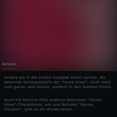
h
o
w
s
p
e
Details
z
Anders als in der ersten Ausgabe blickt Larissa, die
bekannte Netzreporterin der "heute-show", nicht mehr
aufs ganze Jahr zurück, sondern in den Sommer hinein.
i
Auch mit Martina Hills anderen bekannten "heute-
a
show"-Charakteren, wie zum Beispiel "Mandy
Hausten", gibt es ein Wiedersehen.
l