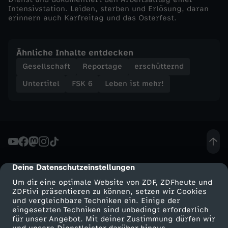
l
Intensivstation. Leiden, sterben und Erlösung, daran
erinnern auch Karfreitag und das Osterfest.
i
c
Ähnliche Inhalte entdecken
Gesellschaft
Reportage
erschütternd
h
Untertitel
FSK 6
Leben ist mehr!
e
r
K
Deine Datenschutzeinstellungen
cmp-dialog-description
a
Um dir eine optimale Website von ZDF, ZDFheute und
ZDFtivi präsentieren zu können, setzen wir Cookies
m
und vergleichbare Techniken ein. Einige der
eingesetzten Techniken sind unbedingt erforderlich
für unser Angebot. Mit deiner Zustimmung dürfen wir
p
Mehr ZDF
Service