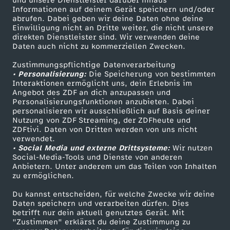
und unsere Dienstleister darüber hinaus
Informationen auf deinem Gerät speichern und/oder
ZDF-Apps
ZDFmitreden
f
abrufen. Dabei geben wir deine Daten ohne deine
Einwilligung nicht an Dritte weiter, die nicht unsere
Smart TV
Kontakt zum ZDF
direkten Dienstleister sind. Wir verwenden deine
u
Daten auch nicht zu kommerziellen Zwecken.
ZDFtext
Tickets
Zustimmungspflichtige Datenverarbeitung
Livestreams
Zuschauerservice
m
• Personalisierung:
Die Speicherung von bestimmten
Sendungen A-Z
Hilfe
Interaktionen ermöglicht uns, dein Erlebnis im
s
Angebot des ZDF an dich anzupassen und
TV-Programm
Personalisierungsfunktionen anzubieten. Dabei
personalisieren wir ausschließlich auf Basis deiner
L
Nutzung von ZDF Streaming, der ZDFheute und
ZDFtivi. Daten von Dritten werden von uns nicht
Das ZDF
verwendet.
e
• Social Media und externe Drittsysteme:
Wir nutzen
ZDF Unternehmen
Social-Media-Tools und Dienste von anderen
b
Anbietern. Unter anderem um das Teilen von Inhalten
Karriere
zu ermöglichen.
Presseportal
e
Du kannst entscheiden, für welche Zwecke wir deine
ZDF goes Schule
Daten speichern und verarbeiten dürfen. Dies
betrifft nur dein aktuell genutztes Gerät. Mit
n
Werbefernsehen
"Zustimmen" erklärst du deine Zustimmung zu