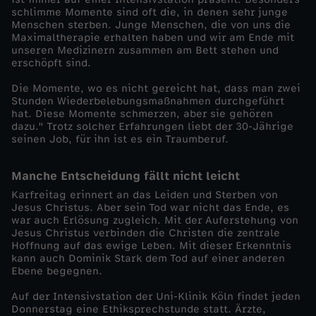
schlimme Momente sind oft die, in denen sehr junge
e
Menschen sterben. Junge Menschen, die von uns die
Maximaltherapie erhalten haben und wir am Ende mit
unseren Medizinern zusammen am Bett stehen und
n
erschöpft sind.
Die Momente, wo es nicht gereicht hat, dass man zwei
s
Stunden Wiederbelebungsmaßnahmen durchgeführt
hat. Diese Momente schmerzen, aber sie gehören
i
dazu." Trotz solcher Erfahrungen liebt der 30-Jährige
seinen Job, für ihn ist es ein Traumberuf.
v
Manche Entscheidung fällt nicht leicht
p
Karfreitag erinnert an das Leiden und Sterben von
Jesus Christus. Aber sein Tod war nicht das Ende, es
war auch Erlösung zugleich. Mit der Auferstehung von
f
Jesus Christus verbinden die Christen die zentrale
Hoffnung auf das ewige Leben. Mit dieser Erkenntnis
kann auch Dominik Stark dem Tod auf einer anderen
l
Ebene begegnen.
e
Auf der Intensivstation der Uni-Klinik Köln findet jeden
Donnerstag eine Ethiksprechstunde statt. Ärzte,