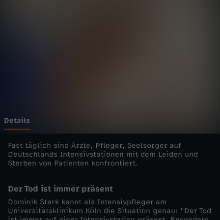
t
m
e
h
r
!
Details
-
Fast täglich sind Ärzte, Pfleger, Seelsorger auf
Deutschlands Intensivstationen mit dem Leiden und
Sterben von Patienten konfrontiert.
I
Der Tod ist immer präsent
n
Dominik Stark kennt als Intensivpfleger am
Universitätsklinikum Köln die Situation genau: "Der Tod
t
ist immer auf einer Intensivstation präsent. Besonders