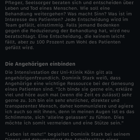
Pfleger, Seelsorger beraten sich und entscheiden über
g
Leben und Tod eines Menschen. Wie soll eine
Behandlung weitergehen? Was macht Sinn? Was ist im
Interesse des Patienten? Jede Entscheidung wird im
e
Team gefällt, einstimmig. Falls jemand Bedenken
gegen die Reduzierung der Behandlung hat, wird neu
–
beratschlagt. Eine Entscheidung, die keinem leicht
fällt, aber zu 100 Prozent zum Wohl des Patienten
gefällt wird.
e
Die Angehörigen einbinden
i
Die Intensivstation der Uni-Klinik Köln gilt als
angehörigenfreundlich. Dominik Stark weiß, dass
n
Angehörige eine wichtige Ressource bei der Genesung
eines Patienten sind. "Ich binde sie gerne ein, erkläre
viel und höre auch mal (wenn die Zeit es zulässt) sehr
t
gerne zu. Ich bin ein sehr ehrlicher, direkter und
transparenter Mensch, daher kommuniziere und agiere
ä
ich auch so mit ihnen, denn in meinen Augen ist es das
Schlimmste, sich 'alleine gelassen' zu fühlen. Dies
möchte ich somit vermeiden und eine Stütze sein."
g
"Leben ist mehr!" begleitet Dominik Stark bei seinem
Dienst und dokumentiert den Arbeitsalltag einer