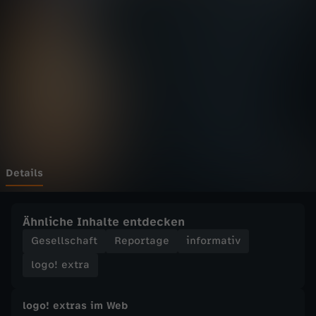
t
r
a
-
l
o
Details
g
Ähnliche Inhalte entdecken
o
Gesellschaft
Reportage
informativ
logo! extra
!
logo! extras im Web
e