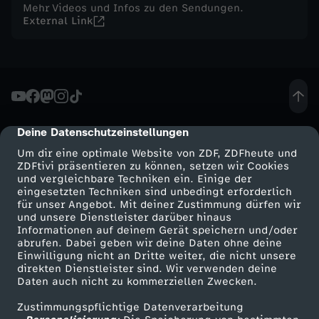
Mehr Videos und Infos zu den Sendungen.
External Link
x
t
r
a
Deine Datenschutzeinstellungen
cmp-dialog-description
Um dir eine optimale Website von ZDF, ZDFheute und
:
ZDFtivi präsentieren zu können, setzen wir Cookies
und vergleichbare Techniken ein. Einige der
eingesetzten Techniken sind unbedingt erforderlich
Р
für unser Angebot. Mit deiner Zustimmung dürfen wir
Mehr ZDF
Service
und unsere Dienstleister darüber hinaus
і
Informationen auf deinem Gerät speichern und/oder
ZDF-Apps
ZDFmitreden
abrufen. Dabei geben wir deine Daten ohne deine
Einwilligung nicht an Dritte weiter, die nicht unsere
Smart TV
Kontakt zum ZDF
з
direkten Dienstleister sind. Wir verwenden deine
Daten auch nicht zu kommerziellen Zwecken.
ZDFtext
Tickets
д
Zustimmungspflichtige Datenverarbeitung
Livestreams
Zuschauerservice