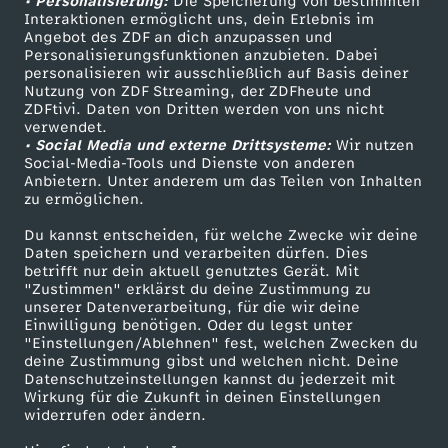
• Personalisierung:
Die Speicherung von bestimmten
Sendungen A-Z
Hilfe
в
Interaktionen ermöglicht uns, dein Erlebnis im
Angebot des ZDF an dich anzupassen und
TV-Programm
Personalisierungsfunktionen anzubieten. Dabei
о
personalisieren wir ausschließlich auf Basis deiner
Nutzung von ZDF Streaming, der ZDFheute und
ZDFtivi. Daten von Dritten werden von uns nicht
Das ZDF
verwendet.
• Social Media und externe Drittsysteme:
Wir nutzen
ZDF Unternehmen
Social-Media-Tools und Dienste von anderen
Anbietern. Unter anderem um das Teilen von Inhalten
Karriere
zu ermöglichen.
Presseportal
Du kannst entscheiden, für welche Zwecke wir deine
ZDF goes Schule
Daten speichern und verarbeiten dürfen. Dies
betrifft nur dein aktuell genutztes Gerät. Mit
Werbefernsehen
"Zustimmen" erklärst du deine Zustimmung zu
unserer Datenverarbeitung, für die wir deine
Mainzelmännchen
Einwilligung benötigen. Oder du legst unter
"Einstellungen/Ablehnen" fest, welchen Zwecken du
deine Zustimmung gibst und welchen nicht. Deine
Datenschutzeinstellungen kannst du jederzeit mit
Wirkung für die Zukunft in deinen Einstellungen
widerrufen oder ändern.