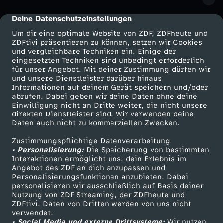
h
Deine Datenschutzeinstellungen
cmp-dialog-description
t
Um dir eine optimale Website von ZDF, ZDFheute und
ZDFtivi präsentieren zu können, setzen wir Cookies
und vergleichbare Techniken ein. Einige der
eingesetzten Techniken sind unbedingt erforderlich
für unser Angebot. Mit deiner Zustimmung dürfen wir
Mehr ZDF
Service
und unsere Dienstleister darüber hinaus
Informationen auf deinem Gerät speichern und/oder
ZDF-Apps
ZDFmitreden
abrufen. Dabei geben wir deine Daten ohne deine
Einwilligung nicht an Dritte weiter, die nicht unsere
Smart TV
Kontakt zum ZDF
direkten Dienstleister sind. Wir verwenden deine
Daten auch nicht zu kommerziellen Zwecken.
ZDFtext
Tickets
Zustimmungspflichtige Datenverarbeitung
Livestreams
Zuschauerservice
• Personalisierung:
Die Speicherung von bestimmten
Sendungen A-Z
Hilfe
Interaktionen ermöglicht uns, dein Erlebnis im
Angebot des ZDF an dich anzupassen und
TV-Programm
Personalisierungsfunktionen anzubieten. Dabei
personalisieren wir ausschließlich auf Basis deiner
Nutzung von ZDF Streaming, der ZDFheute und
ZDFtivi. Daten von Dritten werden von uns nicht
Das ZDF
verwendet.
• Social Media und externe Drittsysteme:
Wir nutzen