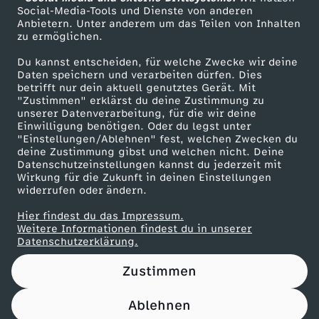
ZDF Unternehmen
Social-Media-Tools und Dienste von anderen
Anbietern. Unter anderem um das Teilen von Inhalten
Karriere
zu ermöglichen.
Presseportal
Du kannst entscheiden, für welche Zwecke wir deine
ZDF goes Schule
Daten speichern und verarbeiten dürfen. Dies
betrifft nur dein aktuell genutztes Gerät. Mit
Werbefernsehen
"Zustimmen" erklärst du deine Zustimmung zu
unserer Datenverarbeitung, für die wir deine
Mainzelmännchen
Einwilligung benötigen. Oder du legst unter
"Einstellungen/Ablehnen" fest, welchen Zwecken du
deine Zustimmung gibst und welchen nicht. Deine
Datenschutzeinstellungen kannst du jederzeit mit
Wirkung für die Zukunft in deinen Einstellungen
widerrufen oder ändern.
Hier findest du das Impressum.
Partner
Weitere Informationen findest du in unserer
Datenschutzerklärung.
Zustimmen
Ablehnen
Nutzungsbedingungen
Datenschutz
Datenschutz-Einstellungen