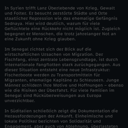
In Syrien trifft Lanz Überlebende von Krieg, Gewalt
g
und Folter. Er besucht zerstörte Städte und Orte
staatlicher Repression wie das ehemalige Gefängnis
s
Sednaya. Hier wird deutlich, warum für viele
Geflüchtete eine Rückkehr nicht möglich ist. Zugleich
begegnet er Menschen, die trotz jahrelanger Not an
-
eine Zukunft ohne Krieg glauben.
Im Senegal richtet sich der Blick auf die
M
wirtschaftlichen Ursachen von Migration. Der
Fischfang, einst zentrale Lebensgrundlage, ist durch
a
internationale Fangflotten stark zurückgegangen. Aus
dieser Situation entsteht eine neue Infrastruktur:
Fischerboote werden zu Transportmitteln für
r
Migranten, ehemalige Kapitäne zu Schleusern. Junge
Männer schildern ihre Motive und Hoffnungen – ebenso
wie die Risiken der Überfahrt. Für viele Familien im
k
Senegal sind Rücküberweisungen aus Europa
unverzichtbar.
u
In Süditalien schließlich zeigt die Dokumentation die
Herausforderungen der Ankunft. Einheimische und
s
lokale Politiker berichten von Solidarität und
Engagement, aber auch von Ablehnung, überlasteten