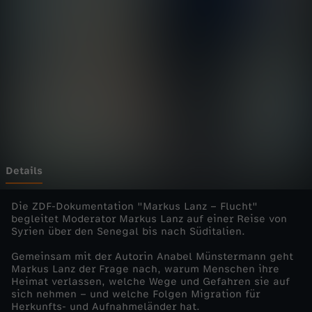
a
n
z
u
n
t
Details
e
Die ZDF-Dokumentation "Markus Lanz – Flucht"
begleitet Moderator Markus Lanz auf einer Reise von
Syrien über den Senegal bis nach Süditalien.
r
Gemeinsam mit der Autorin Anabel Münstermann geht
w
Markus Lanz der Frage nach, warum Menschen ihre
Heimat verlassen, welche Wege und Gefahren sie auf
sich nehmen – und welche Folgen Migration für
e
Herkunfts- und Aufnahmeländer hat.