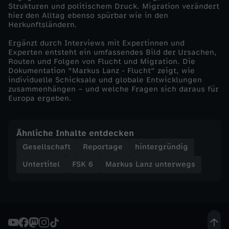
Strukturen und politischem Druck. Migration verändert
L
hier den Alltag ebenso spürbar wie in den
Herkunftsländern.
a
Ergänzt durch Interviews mit Expertinnen und
Experten entsteht ein umfassendes Bild der Ursachen,
n
Routen und Folgen von Flucht und Migration. Die
Dokumentation "Markus Lanz - Flucht" zeigt, wie
individuelle Schicksale und globale Entwicklungen
z
zusammenhängen – und welche Fragen sich daraus für
Europa ergeben.
-
F
Ähnliche Inhalte entdecken
Gesellschaft
Reportage
hintergründig
l
Untertitel
FSK 6
Markus Lanz unterwegs
u
c