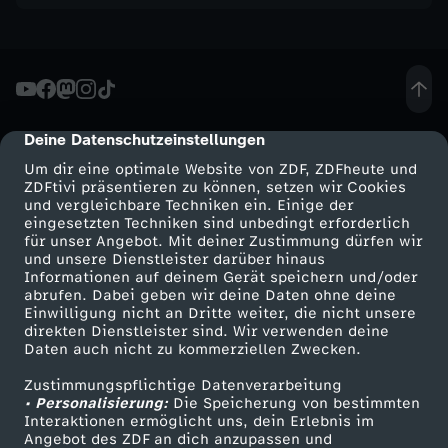
Deine Datenschutzeinstellungen
cmp-dialog-description
Um dir eine optimale Website von ZDF, ZDFheute und
ZDFtivi präsentieren zu können, setzen wir Cookies
und vergleichbare Techniken ein. Einige der
eingesetzten Techniken sind unbedingt erforderlich
für unser Angebot. Mit deiner Zustimmung dürfen wir
Mehr ZDF
Service
und unsere Dienstleister darüber hinaus
Informationen auf deinem Gerät speichern und/oder
ZDF-Apps
ZDFmitreden
abrufen. Dabei geben wir deine Daten ohne deine
Einwilligung nicht an Dritte weiter, die nicht unsere
Smart TV
Kontakt zum ZDF
direkten Dienstleister sind. Wir verwenden deine
Daten auch nicht zu kommerziellen Zwecken.
ZDFtext
Tickets
Zustimmungspflichtige Datenverarbeitung
Livestreams
Zuschauerservice
• Personalisierung:
Die Speicherung von bestimmten
Sendungen A-Z
Hilfe
Interaktionen ermöglicht uns, dein Erlebnis im
Angebot des ZDF an dich anzupassen und