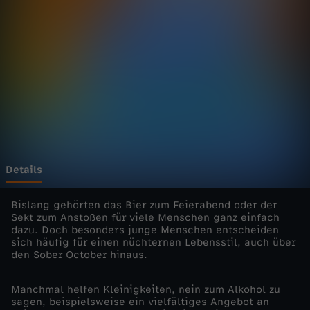
y
P
l
e
a
s
Details
u
Bislang gehörten das Bier zum Feierabend oder der
Sekt zum Anstoßen für viele Menschen ganz einfach
dazu. Doch besonders junge Menschen entscheiden
r
sich häufig für einen nüchternen Lebensstil, auch über
den Sober October hinaus.
e
Manchmal helfen Kleinigkeiten, nein zum Alkohol zu
-
sagen, beispielsweise ein vielfältiges Angebot an