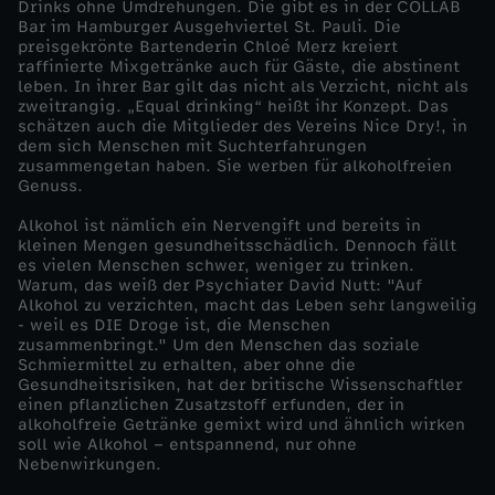
Drinks ohne Umdrehungen. Die gibt es in der COLLAB
Bar im Hamburger Ausgehviertel St. Pauli. Die
P
preisgekrönte Bartenderin Chloé Merz kreiert
raffinierte Mixgetränke auch für Gäste, die abstinent
leben. In ihrer Bar gilt das nicht als Verzicht, nicht als
r
zweitrangig. „Equal drinking“ heißt ihr Konzept. Das
schätzen auch die Mitglieder des Vereins Nice Dry!, in
o
dem sich Menschen mit Suchterfahrungen
zusammengetan haben. Sie werben für alkoholfreien
Genuss.
s
Alkohol ist nämlich ein Nervengift und bereits in
kleinen Mengen gesundheitsschädlich. Dennoch fällt
t
es vielen Menschen schwer, weniger zu trinken.
Warum, das weiß der Psychiater David Nutt: "Auf
o
Alkohol zu verzichten, macht das Leben sehr langweilig
- weil es DIE Droge ist, die Menschen
zusammenbringt." Um den Menschen das soziale
h
Schmiermittel zu erhalten, aber ohne die
Gesundheitsrisiken, hat der britische Wissenschaftler
einen pflanzlichen Zusatzstoff erfunden, der in
n
alkoholfreie Getränke gemixt wird und ähnlich wirken
soll wie Alkohol – entspannend, nur ohne
e
Nebenwirkungen.