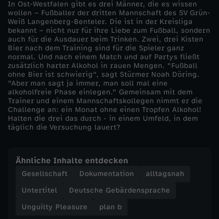
In Ost-Westfalen gibt es drei Männer, die es wissen
P
wollen – Fußballer der dritten Mannschaft des SV Grün-
Weiß Langenberg-Benteler. Die ist in der Kreisliga
bekannt – nicht nur für ihre Liebe zum Fußball, sondern
r
auch für die Ausdauer beim Trinken. Zwei, drei Kisten
Bier nach dem Training sind für die Spieler ganz
o
normal. Und nach einem Match und auf Partys fließt
zusätzlich harter Alkohol in rauen Mengen. "Fußball
ohne Bier ist schwierig", sagt Stürmer Noah Döring.
z
"Aber man sagt ja immer, man soll mal eine
alkoholfreie Phase einlegen." Gemeinsam mit dem
Trainer und einem Mannschaftskollegen nimmt er die
e
Challenge an: ein Monat ohne einen Tropfen Alkohol!
Halten die drei das durch - in einem Umfeld, in dem
n
täglich die Versuchung lauert?
t
Ähnliche Inhalte entdecken
e
Gesellschaft
Dokumentation
alltagsnah
Untertitel
Deutsche Gebärdensprache
Unguilty Pleasure
plan b