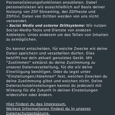
TV-Programm
Personalisierungsfunktionen anzubieten. Dabei
personalisieren wir ausschließlich auf Basis deiner
Nutzung von ZDF Streaming, der ZDFheute und
ZDFtivi. Daten von Dritten werden von uns nicht
Das ZDF
verwendet.
• Social Media und externe Drittsysteme:
Wir nutzen
ZDF Unternehmen
Social-Media-Tools und Dienste von anderen
Anbietern. Unter anderem um das Teilen von Inhalten
Karriere
zu ermöglichen.
Presseportal
Du kannst entscheiden, für welche Zwecke wir deine
ZDF goes Schule
Daten speichern und verarbeiten dürfen. Dies
betrifft nur dein aktuell genutztes Gerät. Mit
Werbefernsehen
"Zustimmen" erklärst du deine Zustimmung zu
unserer Datenverarbeitung, für die wir deine
Mainzelmännchen
Einwilligung benötigen. Oder du legst unter
"Einstellungen/Ablehnen" fest, welchen Zwecken du
deine Zustimmung gibst und welchen nicht. Deine
Datenschutzeinstellungen kannst du jederzeit mit
Wirkung für die Zukunft in deinen Einstellungen
widerrufen oder ändern.
Hier findest du das Impressum.
Partner
Weitere Informationen findest du in unserer
Datenschutzerklärung.