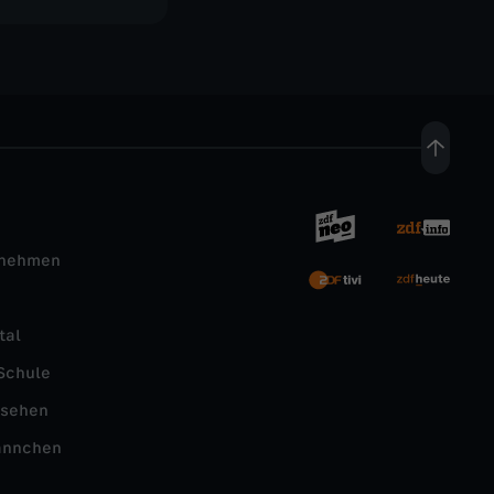
rnehmen
tal
Schule
nsehen
ännchen