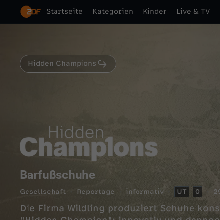
Startseite
Kategorien
Kinder
Live & TV
Hidden Champions
Barfußschuhe
Gesellschaft
Reportage
informativ
UT
0
2
Die Firma Wildling produziert Schuhe kon