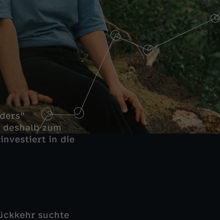
nders"
t deshalb zum
nvestiert in die
Rückkehr suchte