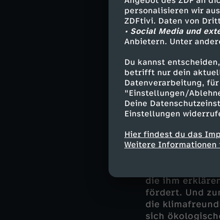
Angebot des ZDF an dic
personalisieren wir au
Der Film beglei
ZDFtivi. Daten von Dri
Umstrukturierun
• Social Media und ext
müssen, ob ein
Anbietern. Unter ander
haben sehr gro
Du kannst entscheiden,
Einfluss. Und e
betrifft nur dein aktu
agieren", schau
Datenverarbeitung, für 
"Einstellungen/Ablehn
In der Familie 
Deine Datenschutzeinst
andere Fragen s
Einstellungen widerruf
seiner Eltern g
passen sie nicht
Hier findest du das Im
Weitere Informationen 
Sneaker-Barfußs
Marke aufbauen.
Wildling-Schuhe
die ihm erkläre
fördert. Und z
die klimafreund
sich ökologisch