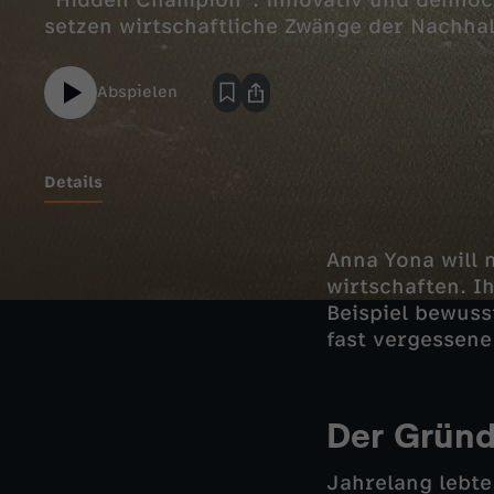
"Hidden Champion": innovativ und dennoc
setzen wirtschaftliche Zwänge der Nachhal
Abspielen
Details
Anna Yona will 
wirtschaften. I
Beispiel bewuss
fast vergessene
Der Gründ
Jahrelang lebte