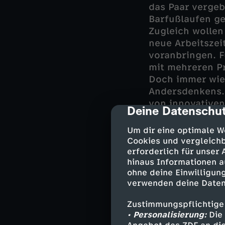
das Paar vergeb
Barfußlaufen ge
Zugleich wollen
neue Arbeitszei
voranbringen. F
mit mehreren P
Doch immer wied
Andersdenkens. 
von innovativen
Deine Datenschut
cmp-dialog-des
bezahlt werden
Um dir eine optimale W
Cookies und vergleichb
erforderlich für unser
Nachhalti
hinaus Informationen a
ohne deine Einwilligung
Es gibt viele D
verwenden deine Daten
möchte. Zu vie
Zustimmungspflichtige
werden und über
• Personalisierung:
Die 
Ist Nachhaltigke