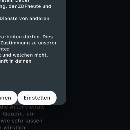
ieten. Dabei
ing, der ZDFheute und
oßen
Frage stellen
 Dienste von anderen
. Unternehmen
en großen
arbeiten dürfen. Dies
hhaltig
e Zustimmung zu unserer
nter
 und welchen nicht.
ie noch ganz
nft in deinen
nimalschuhen
ebt. Doch nun
einen eigenen
 seine eigene
duzenten der
hnen
Einstellen
Marco Scheel,
ie Artenvielfalt
n-Goudin, um
 wie sehr lassen
 wirklich