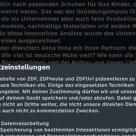
lich nach passenden Schuhen für ihre Kinder, d
wohnt waren. Das war der Gründungsimpuls für
 sie als Unternehmer aber auch faire Produkti
tmodelle, nachhaltige Materialien und andere 
ür diese innovativen Ansätze wurde das Unter
reisen ausgezeichnet.
er diskutiert Anna Yona mit ihren Partnern di
Wie viel ist deutsche Wolle wert? Wie kann die
 Recyclingideen und der Aufbau von neuen Lie
zeinstellungen
cription
?
ebsite von ZDF, ZDFheute und ZDFtivi präsentieren zu
are Techniken ein. Einige der eingesetzten Techniken
 Angebot. Mit deiner Zustimmung dürfen wir und unser
g in die Sackgasse?
uf deinem Gerät speichern und/oder abrufen. Dabei 
 nicht an Dritte weiter, die nicht unsere direkten Dien
inge, die das Unternehmen wichtig findet und b
 auch nicht zu kommerziellen Zwecken.
le. Im Frühjahr 2025 müssen alle Showrooms g
 Datenverarbeitung
 100 Mitarbeitende gehen, um wirtschaftlich 
Speicherung von bestimmten Interaktionen ermöglicht
it also letztendlich eine Sackgasse?