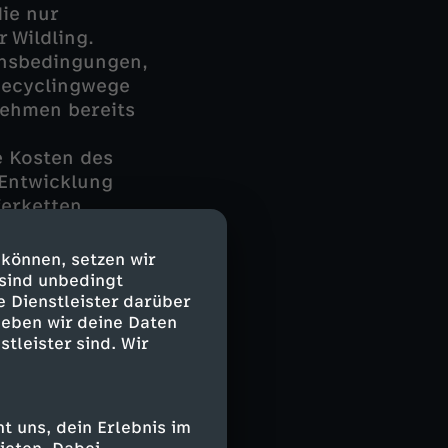
ie nur
 Wildling.
onsbedingungen,
Recyclingwege
nehmen bereits
e Kosten des
 Entwicklung
ferketten
 können, setzen wir
 sind unbedingt
e Dienstleister darüber
geben wir deine Daten
stleister sind. Wir
erücksichtigen
eschlossen
zu überleben.
 uns, dein Erlebnis im