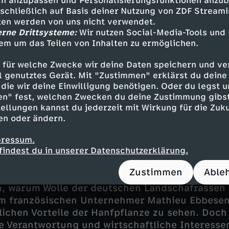
h anzupassen und Personalisierungsfunktionen anzub
sschließlich auf Basis deiner Nutzung von ZDF Stream
tet die Gründerin Anna Yona mitten in einer gr
tten werden von uns nicht verwendet.
gsphase. "Es ist sehr schade, dass wir uns die 
erne Drittsysteme:
Wir nutzen Social-Media-Tools und
 Unternehmen sich Nachhaltigkeit leisten kann
em um das Teilen von Inhalten zu ermöglichen.
ßen Gestaltungsspielraum und haben auch ein
 für welche Zwecke wir deine Daten speichern und ver
s ist absolut notwendig, dass Unternehmen nac
ell genutztes Gerät. Mit "Zustimmen" erklärst du dein
t die Unternehmerin nach vorne.
die wir deine Einwilligung benötigen. Oder du legst u
en" fest, welchen Zwecken du deine Zustimmung gibst
wächst bereits die nächste Generation heran, d
ellungen kannst du jederzeit mit Wirkung für die Zuku
tellt: Der 14-jährige Sohn Nevó ist mit den Mi
en oder ändern.
roß geworden, hat den Aufbau der Firma miterl
 mehr zu seinem Style, findet er. Also hat er s
pressum.
findest du in unserer Datenschutzerklärung.
chuh designt und will dafür möglichst schnell
 Seine Mutter nimmt ihn dafür mit zu den Pro
Zustimmen
Able
: zu Schäfer Detlef Mohr und Textilproduzent 
n, warum Wolle der deutschen Landschafrassen d
um französischen Unternehmer Mathieu Ebbese
lichen Vorteile der Hanfpflanze zu sehen. Doch
e Verantwortung und wirtschaftliche Interessen