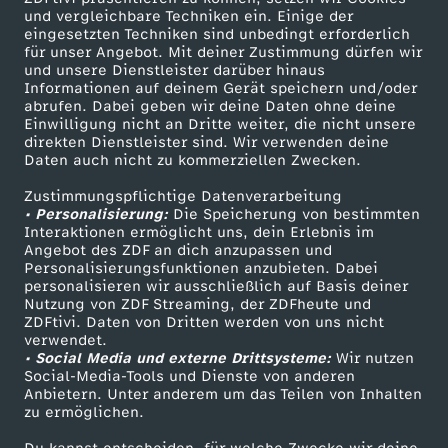
und vergleichbare Techniken ein. Einige der
eingesetzten Techniken sind unbedingt erforderlich
für unser Angebot. Mit deiner Zustimmung dürfen wir
Mehr ZDF
Service
und unsere Dienstleister darüber hinaus
Informationen auf deinem Gerät speichern und/oder
ZDF-Apps
ZDFmitreden
abrufen. Dabei geben wir deine Daten ohne deine
Einwilligung nicht an Dritte weiter, die nicht unsere
Smart TV
Kontakt zum ZDF
direkten Dienstleister sind. Wir verwenden deine
Daten auch nicht zu kommerziellen Zwecken.
ZDFtext
Tickets
Zustimmungspflichtige Datenverarbeitung
Livestreams
Zuschauerservice
• Personalisierung:
Die Speicherung von bestimmten
Sendungen A-Z
Hilfe
Interaktionen ermöglicht uns, dein Erlebnis im
Angebot des ZDF an dich anzupassen und
TV-Programm
Personalisierungsfunktionen anzubieten. Dabei
personalisieren wir ausschließlich auf Basis deiner
Nutzung von ZDF Streaming, der ZDFheute und
ZDFtivi. Daten von Dritten werden von uns nicht
Das ZDF
verwendet.
• Social Media und externe Drittsysteme:
Wir nutzen
ZDF Unternehmen
Social-Media-Tools und Dienste von anderen
Anbietern. Unter anderem um das Teilen von Inhalten
Karriere
zu ermöglichen.
Presseportal