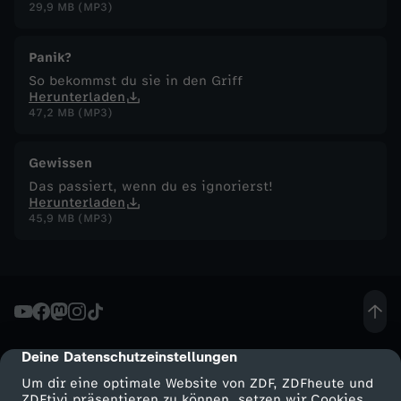
29,9 MB (MP3)
Panik?
So bekommst du sie in den Griff
Herunterladen
47,2 MB (MP3)
Gewissen
Das passiert, wenn du es ignorierst!
Herunterladen
45,9 MB (MP3)
Deine Datenschutzeinstellungen
cmp-dialog-description
Um dir eine optimale Website von ZDF, ZDFheute und
ZDFtivi präsentieren zu können, setzen wir Cookies