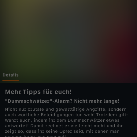
h
l
a
g
f
e
Details
r
Mehr Tipps für euch!
"Dummschwätzer"-Alarm? Nicht mehr lange!
t
Nicht nur brutale und gewalttätige Angriffe, sondern
auch wörtliche Beleidigungen tun weh! Trotzdem gilt:
i
Wehrt euch, indem ihr dem Dummschwätzer etwas
antwortet! Damit rechnet er vielleicht nicht und ihr
zeigt so, dass ihr keine Opfer seid, mit denen man
g
machen kann was man will.