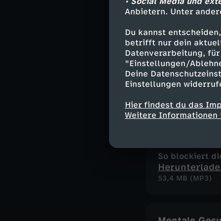
• Social Media und ext
Herunterlade
Anbietern. Unter ander
56,1 MB (MP3)
Du kannst entscheiden,
betrifft nur dein aktu
Datenverarbeitung, für 
Schlagfertigk
"Einstellungen/Ablehn
Deine Datenschutzeinst
So kannst du si
Einstellungen widerruf
Herunterlade
52,1 MB (MP3)
Hier findest du das Im
Weitere Informationen 
Wut
So blockiert di
Herunterlade
53,4 MB (MP3)
Mentale Gesu