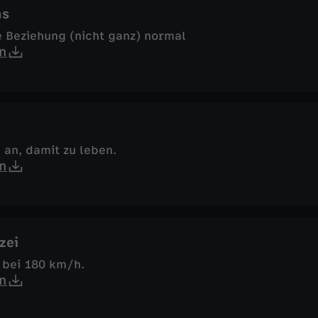
ns
e Beziehung (nicht ganz) normal
n
h an, damit zu leben.
n
zei
 bei 180 km/h.
n