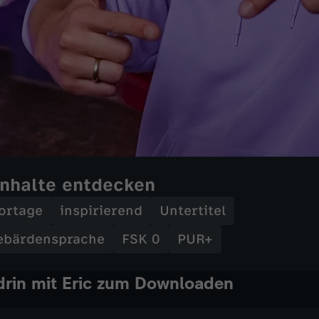
Inhalte entdecken
ortage
inspirierend
Untertitel
ebärdensprache
FSK 0
PUR+
rin mit Eric zum Downloaden