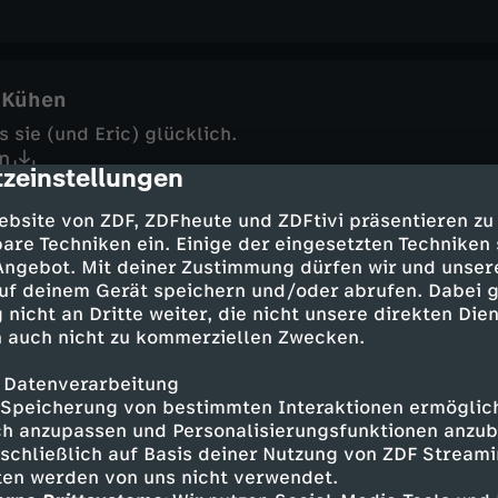
 Kühen
sie (und Eric) glücklich.
n
zeinstellungen
cription
ebsite von ZDF, ZDFheute und ZDFtivi präsentieren zu
are Techniken ein. Einige der eingesetzten Techniken
 Angebot. Mit deiner Zustimmung dürfen wir und unser
uf deinem Gerät speichern und/oder abrufen. Dabei 
sich, einzugreifen!
 nicht an Dritte weiter, die nicht unsere direkten Dien
n
 auch nicht zu kommerziellen Zwecken.
 Datenverarbeitung
Speicherung von bestimmten Interaktionen ermöglicht
h anzupassen und Personalisierungsfunktionen anzub
sschließlich auf Basis deiner Nutzung von ZDF Stream
tten werden von uns nicht verwendet.
leider) lohnt, darauf zu verzichten.