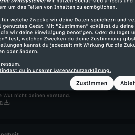
erne Drittsysteme:
Wir nutzen Social-Media-Tools und
n
em um das Teilen von Inhalten zu ermöglichen.
 für welche Zwecke wir deine Daten speichern und ver
ell genutztes Gerät. Mit "Zustimmen" erklärst du dein
die wir deine Einwilligung benötigen. Oder du legst u
eit
en" fest, welchen Zwecken du deine Zustimmung gibst
ellungen kannst du jederzeit mit Wirkung für die Zuku
e trainieren!
en oder ändern.
n
pressum.
findest du in unserer Datenschutzerklärung.
Zustimmen
Able
e Wut nicht deinen Verstand.
n
ndheit