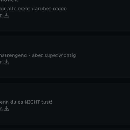
wir alle mehr darüber reden
n
anstrengend - aber superwichtig
n
wenn du es NICHT tust!
n