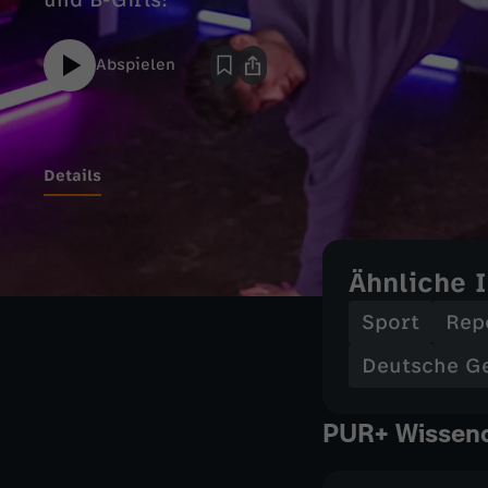
und B-Girls!
Abspielen
Details
Ähnliche 
Sport
Rep
Deutsche G
PUR+ Wissend