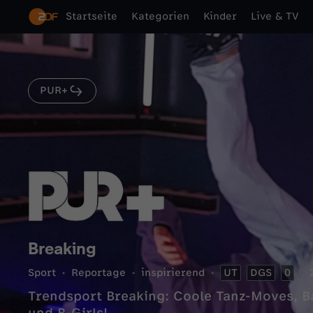
Startseite
Kategorien
Kinder
Live & TV
PUR+
Breaking
Sport
Reportage
inspirierend
UT
DGS
0
Trendsport Breaking: Coole Tanz-Moves, B