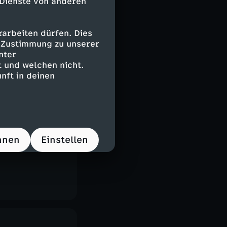
 Dienste von anderen
arbeiten dürfen. Dies
e Zustimmung zu unserer
nter
 und welchen nicht.
nft in deinen
hnen
Einstellen