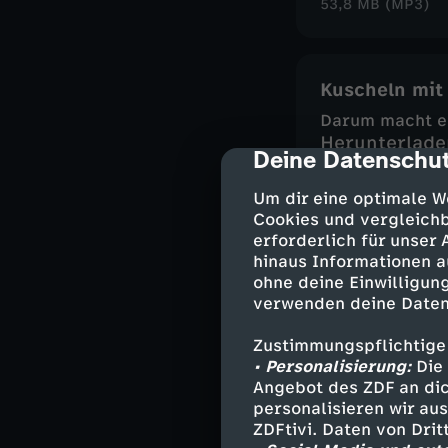
53,8 MB (MP3)
Kuscheln mit
Darum macht es 
Herunterlade
Deine Datenschut
cmp-dialog-des
48,6 MB (MP3)
Um dir eine optimale W
Cookies und vergleichb
erforderlich für unser
Zivilcourage
hinaus Informationen a
Darum lohnt es 
ohne deine Einwilligung
Herunterlade
verwenden deine Daten
58,8 MB (MP3)
Zustimmungspflichtige
• Personalisierung:
Die 
Angebot des ZDF an dic
personalisieren wir au
Zucker
ZDFtivi. Daten von Dri
Warum es sich (