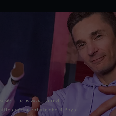
24 Min.
03.05.2024
ZDFtivi
attles und akrobatische B-Boys