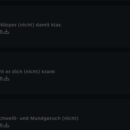
Körper (nicht) damit klar.
n
t er dich (nicht) krank
n
chweiß- und Mundgeruch (nicht)
n