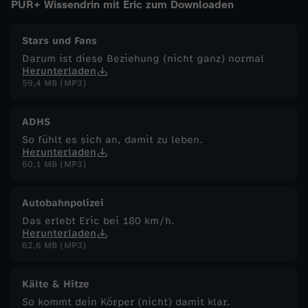
PUR+ Wissendrin mit Eric zum Downloaden
c
Stars und Fans
h
Darum ist diese Beziehung (nicht ganz) normal
Herunterladen
59,4 MB (MP3)
t
ADHS
r
So fühlt es sich an, damit zu leben.
Herunterladen
e
60,1 MB (MP3)
n
Autobahnpolizei
Das erlebt Eric bei 180 km/h.
n
Herunterladen
62,6 MB (MP3)
e
Kälte & Hitze
n
So kommt dein Körper (nicht) damit klar.