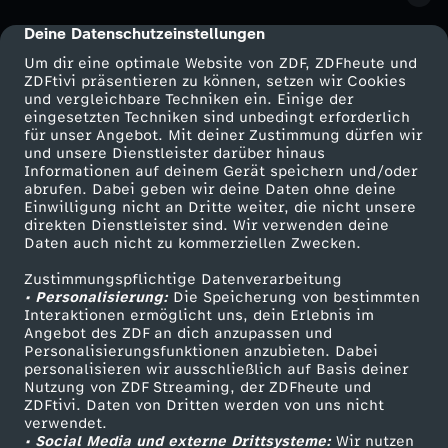
Deine Datenschutzeinstellungen
cmp-dialog-description
Um dir eine optimale Website von ZDF, ZDFheute und
ZDFtivi präsentieren zu können, setzen wir Cookies
und vergleichbare Techniken ein. Einige der
eingesetzten Techniken sind unbedingt erforderlich
für unser Angebot. Mit deiner Zustimmung dürfen wir
Mehr ZDF
Service
und unsere Dienstleister darüber hinaus
Informationen auf deinem Gerät speichern und/oder
ZDF-Apps
ZDFmitreden
abrufen. Dabei geben wir deine Daten ohne deine
Einwilligung nicht an Dritte weiter, die nicht unsere
Smart TV
Kontakt zum ZDF
direkten Dienstleister sind. Wir verwenden deine
Daten auch nicht zu kommerziellen Zwecken.
ZDFtext
Tickets
Zustimmungspflichtige Datenverarbeitung
Livestreams
Zuschauerservice
• Personalisierung:
Die Speicherung von bestimmten
Sendungen A-Z
Hilfe
Interaktionen ermöglicht uns, dein Erlebnis im
Angebot des ZDF an dich anzupassen und
TV-Programm
Personalisierungsfunktionen anzubieten. Dabei
personalisieren wir ausschließlich auf Basis deiner
Nutzung von ZDF Streaming, der ZDFheute und
ZDFtivi. Daten von Dritten werden von uns nicht
Das ZDF
verwendet.
• Social Media und externe Drittsysteme:
Wir nutzen
ZDF Unternehmen