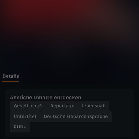
n
n
E
l
t
e
Details
r
Ähnliche Inhalte entdecken
n
Gesellschaft
Reportage
lebensnah
Untertitel
Deutsche Gebärdensprache
s
PUR+
i