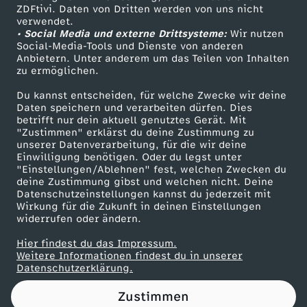
ZDFtivi. Daten von Dritten werden von uns nicht
Das ZDF
verwendet.
e
• Social Media und externe Drittsysteme:
Wir nutzen
ZDF Unternehmen
Social-Media-Tools und Dienste von anderen
-
Anbietern. Unter anderem um das Teilen von Inhalten
Karriere
zu ermöglichen.
Presseportal
L
Du kannst entscheiden, für welche Zwecke wir deine
ZDF goes Schule
Daten speichern und verarbeiten dürfen. Dies
betrifft nur dein aktuell genutztes Gerät. Mit
E
Werbefernsehen
"Zustimmen" erklärst du deine Zustimmung zu
unserer Datenverarbeitung, für die wir deine
Mainzelmännchen
A
Einwilligung benötigen. Oder du legst unter
"Einstellungen/Ablehnen" fest, welchen Zwecken du
deine Zustimmung gibst und welchen nicht. Deine
X
Datenschutzeinstellungen kannst du jederzeit mit
Wirkung für die Zukunft in deinen Einstellungen
widerrufen oder ändern.
T
Hier findest du das Impressum.
Partner
r
Weitere Informationen findest du in unserer
Datenschutzerklärung.
i
Zustimmen