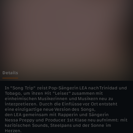
p
–
D
e
u
t
Details
s
In "Song Trip" reist Pop-Sängerin LEA nach Trinidad und
Tobago, um ihren Hit "Leiser" zusammen mit
einheimischen Musikerinnen und Musikern neu zu
c
interpretieren. Durch die Einflüsse vor Ort entsteht
eine einzigartige neue Version des Songs,
h
den LEA gemeinsam mit Rapperin und Sängerin
Nessa Preppy und Producer 1st Klase neu aufnimmt: mit
karibischen Sounds, Steelpans und der Sonne im
e
Herzen.