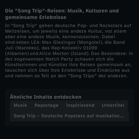
u
Die "Song Trip"-Reisen: Musik, Kulturen und
gemeinsame Erlebnisse
f
In "Song Trip" gehen deutsche Pop- und Rockstars auf
Weltreisen, um jeweils eine andere Kultur, vor allem
m
aber eine andere Musik, kennenzulernen. Dabei
sind neben LEA: Max Giesinger (Mongolei), die Band
Juli (Marokko), das Rap-Kollektiv 01099
u
(Albanien) und Alice Merton (Island). Das Besondere: in
der sogenannten Watch Party schauen sich die
Künstlerinnen und Künstler ihre Reisen gemeinsam an,
s
tauschen sich über ihre Erlebnisse und Eindrücke aus
und nehmen so Teil an den "Song Trips" der anderen.
i
k
Ähnliche Inhalte entdecken
Musik
Reportage
inspirierend
Untertitel
a
Song Trip – Deutsche Popstars auf musikalischer Reise
l