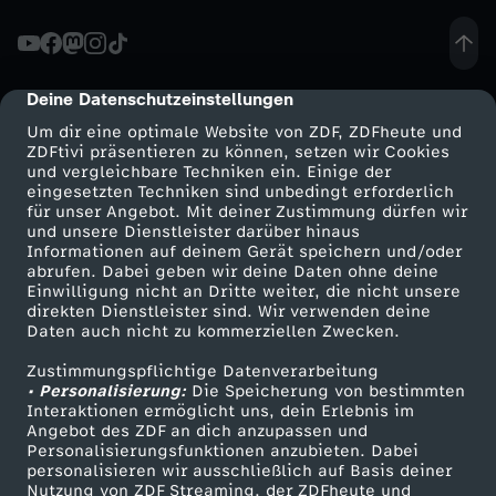
i
s
Deine Datenschutzeinstellungen
cmp-dialog-description
c
Um dir eine optimale Website von ZDF, ZDFheute und
ZDFtivi präsentieren zu können, setzen wir Cookies
h
und vergleichbare Techniken ein. Einige der
eingesetzten Techniken sind unbedingt erforderlich
für unser Angebot. Mit deiner Zustimmung dürfen wir
e
Mehr ZDF
Service
und unsere Dienstleister darüber hinaus
Informationen auf deinem Gerät speichern und/oder
ZDF-Apps
ZDFmitreden
r
abrufen. Dabei geben wir deine Daten ohne deine
Einwilligung nicht an Dritte weiter, die nicht unsere
Smart TV
Kontakt zum ZDF
direkten Dienstleister sind. Wir verwenden deine
R
Daten auch nicht zu kommerziellen Zwecken.
ZDFtext
Tickets
Zustimmungspflichtige Datenverarbeitung
Livestreams
Zuschauerservice
e
• Personalisierung:
Die Speicherung von bestimmten
Sendungen A-Z
Hilfe
Interaktionen ermöglicht uns, dein Erlebnis im
i
Angebot des ZDF an dich anzupassen und
TV-Programm
Personalisierungsfunktionen anzubieten. Dabei
personalisieren wir ausschließlich auf Basis deiner
s
Nutzung von ZDF Streaming, der ZDFheute und