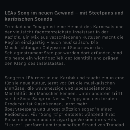
P
LEAs Song im neuen Gewand – mit Steelpans und
karibischen Sounds
o
Trinidad und Tobago ist eine Heimat des Karnevals und
der vielleicht facettenreichste Inselstaat in der
Karibik. Ein Mix aus verschiedenen Kulturen macht die
p
Region einzigartig – auch musikalisch: Die
Musikrichtungen Calypso und Soca sowie das
s
Schlaginstrument Steelpan wurden dort erfunden, sind
bis heute ein wichtiger Teil der Identität und prägen
den Klang des Inselstaates.
t
Sängerin LEA reist in die Karibik und taucht ein in eine
a
für sie neue Kultur, lernt vor Ort die musikalischen
Einflüsse, die warmherzige und lebensbejahende
r
Mentalität der Menschen kennen. Unter anderem trifft
sie die Soca-Sängerin Nessa Preppy und den lokalen
Producer 1st Klase kennen, lernt mehr
s
über Steelpans und landet plötzlich sogar in einer
Radioshow. Für "Song Trip" entsteht während ihrer
Reise eine neue und einzigartige Version ihres Hits
a
"Leiser", performt am traumhaften Strand von Trinidad.