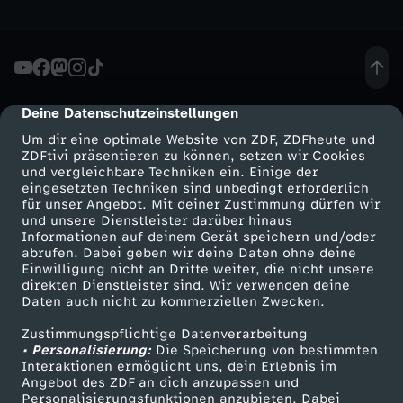
n
n
Deine Datenschutzeinstellungen
cmp-dialog-description
t
Um dir eine optimale Website von ZDF, ZDFheute und
ZDFtivi präsentieren zu können, setzen wir Cookies
m
und vergleichbare Techniken ein. Einige der
eingesetzten Techniken sind unbedingt erforderlich
e
für unser Angebot. Mit deiner Zustimmung dürfen wir
Mehr ZDF
Service
und unsere Dienstleister darüber hinaus
Informationen auf deinem Gerät speichern und/oder
i
ZDF-Apps
ZDFmitreden
abrufen. Dabei geben wir deine Daten ohne deine
Einwilligung nicht an Dritte weiter, die nicht unsere
Smart TV
Kontakt zum ZDF
direkten Dienstleister sind. Wir verwenden deine
n
Daten auch nicht zu kommerziellen Zwecken.
ZDFtext
Tickets
W
Zustimmungspflichtige Datenverarbeitung
Livestreams
Zuschauerservice
• Personalisierung:
Die Speicherung von bestimmten
Sendungen A-Z
Hilfe
Interaktionen ermöglicht uns, dein Erlebnis im
a
Angebot des ZDF an dich anzupassen und
TV-Programm
Personalisierungsfunktionen anzubieten. Dabei