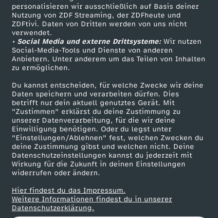
personalisieren wir ausschließlich auf Basis deiner
s
Nutzung von ZDF Streaming, der ZDFheute und
ZDFtivi. Daten von Dritten werden von uns nicht
Das ZDF
s
verwendet.
• Social Media und externe Drittsysteme:
Wir nutzen
ZDF Unternehmen
Social-Media-Tools und Dienste von anderen
e
Anbietern. Unter anderem um das Teilen von Inhalten
Karriere
zu ermöglichen.
Presseportal
r
Du kannst entscheiden, für welche Zwecke wir deine
ZDF goes Schule
Daten speichern und verarbeiten dürfen. Dies
b
betrifft nur dein aktuell genutztes Gerät. Mit
Werbefernsehen
"Zustimmen" erklärst du deine Zustimmung zu
unserer Datenverarbeitung, für die wir deine
Mainzelmännchen
a
Einwilligung benötigen. Oder du legst unter
"Einstellungen/Ablehnen" fest, welchen Zwecken du
deine Zustimmung gibst und welchen nicht. Deine
l
Datenschutzeinstellungen kannst du jederzeit mit
Wirkung für die Zukunft in deinen Einstellungen
l
widerrufen oder ändern.
Hier findest du das Impressum.
-
Partner
Weitere Informationen findest du in unserer
Datenschutzerklärung.