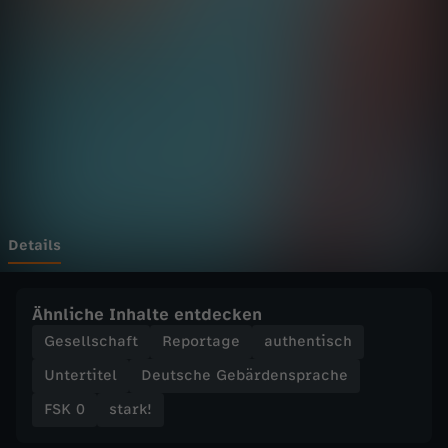
P
Wechseln zu: ZDFheute
a
v
l
e
–
Details
G
Ähnliche Inhalte entdecken
e
Gesellschaft
Reportage
authentisch
Untertitel
Deutsche Gebärdensprache
w
FSK 0
stark!
i