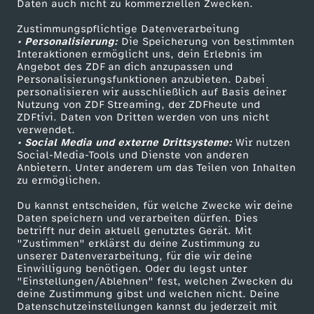
Daten auch nicht zu kommerziellen Zwecken.
ZDFtext
Tickets
-
Zustimmungspflichtige Datenverarbeitung
Livestreams
Zuschauerservice
• Personalisierung:
Die Speicherung von bestimmten
I
Sendungen A-Z
Hilfe
Interaktionen ermöglicht uns, dein Erlebnis im
Angebot des ZDF an dich anzupassen und
TV-Programm
Personalisierungsfunktionen anzubieten. Dabei
s
personalisieren wir ausschließlich auf Basis deiner
Nutzung von ZDF Streaming, der ZDFheute und
t
ZDFtivi. Daten von Dritten werden von uns nicht
Das ZDF
verwendet.
• Social Media und externe Drittsysteme:
Wir nutzen
F
ZDF Unternehmen
Social-Media-Tools und Dienste von anderen
Anbietern. Unter anderem um das Teilen von Inhalten
Karriere
zu ermöglichen.
l
Presseportal
Du kannst entscheiden, für welche Zwecke wir deine
e
ZDF goes Schule
Daten speichern und verarbeiten dürfen. Dies
betrifft nur dein aktuell genutztes Gerät. Mit
Werbefernsehen
"Zustimmen" erklärst du deine Zustimmung zu
i
unserer Datenverarbeitung, für die wir deine
Mainzelmännchen
Einwilligung benötigen. Oder du legst unter
"Einstellungen/Ablehnen" fest, welchen Zwecken du
s
deine Zustimmung gibst und welchen nicht. Deine
Datenschutzeinstellungen kannst du jederzeit mit