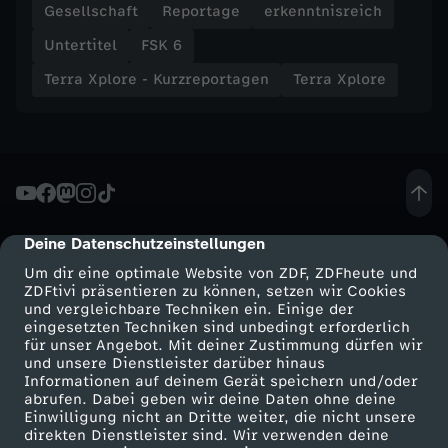
Gesellschaft
Reportage
erkenntnisreich
e
Untertitel
FSK 6
Terra Xplore - Kurzreportagen
Terra Xplore
p
o
r
t
Deine Datenschutzeinstellungen
cmp-dialog-description
Um dir eine optimale Website von ZDF, ZDFheute und
a
ZDFtivi präsentieren zu können, setzen wir Cookies
und vergleichbare Techniken ein. Einige der
g
eingesetzten Techniken sind unbedingt erforderlich
für unser Angebot. Mit deiner Zustimmung dürfen wir
Mehr ZDF
Service
und unsere Dienstleister darüber hinaus
e
Informationen auf deinem Gerät speichern und/oder
ZDF-Apps
ZDFmitreden
abrufen. Dabei geben wir deine Daten ohne deine
Einwilligung nicht an Dritte weiter, die nicht unsere
n
Smart TV
Kontakt zum ZDF
direkten Dienstleister sind. Wir verwenden deine