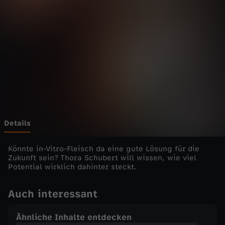
l
o
r
e
-
K
Details
u
Könnte in-Vitro-Fleisch da eine gute Lösung für die
Zukunft sein? Thora Schubert will wissen, wie viel
Potential wirklich dahinter steckt.
r
Auch interessant
z
Ähnliche Inhalte entdecken
r