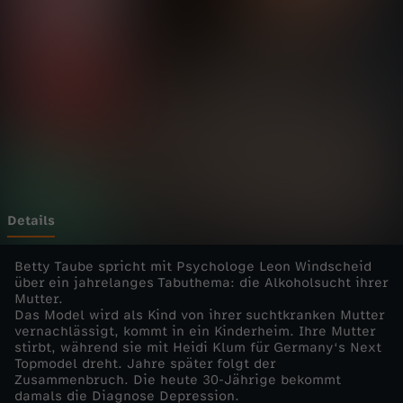
t
d
e
i
n
e
Details
F
Betty Taube spricht mit Psychologe Leon Windscheid
über ein jahrelanges Tabuthema: die Alkoholsucht ihrer
Mutter.
a
Das Model wird als Kind von ihrer suchtkranken Mutter
vernachlässigt, kommt in ein Kinderheim. Ihre Mutter
m
stirbt, während sie mit Heidi Klum für Germany‘s Next
Topmodel dreht. Jahre später folgt der
Zusammenbruch. Die heute 30-Jährige bekommt
i
damals die Diagnose Depression.