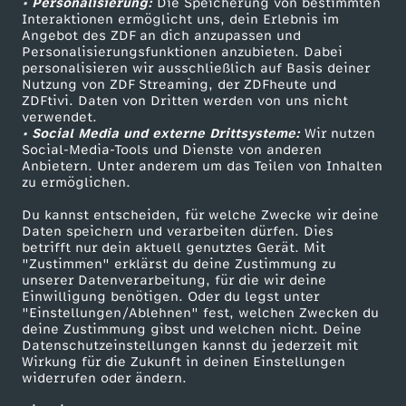
• Personalisierung:
Die Speicherung von bestimmten
Sendungen A-Z
Hilfe
Interaktionen ermöglicht uns, dein Erlebnis im
e
Angebot des ZDF an dich anzupassen und
TV-Programm
Personalisierungsfunktionen anzubieten. Dabei
personalisieren wir ausschließlich auf Basis deiner
r
Nutzung von ZDF Streaming, der ZDFheute und
ZDFtivi. Daten von Dritten werden von uns nicht
Das ZDF
verwendet.
F
• Social Media und externe Drittsysteme:
Wir nutzen
ZDF Unternehmen
Social-Media-Tools und Dienste von anderen
a
Anbietern. Unter anderem um das Teilen von Inhalten
Karriere
zu ermöglichen.
Presseportal
m
Du kannst entscheiden, für welche Zwecke wir deine
ZDF goes Schule
Daten speichern und verarbeiten dürfen. Dies
betrifft nur dein aktuell genutztes Gerät. Mit
i
Werbefernsehen
"Zustimmen" erklärst du deine Zustimmung zu
unserer Datenverarbeitung, für die wir deine
Mainzelmännchen
l
Einwilligung benötigen. Oder du legst unter
"Einstellungen/Ablehnen" fest, welchen Zwecken du
deine Zustimmung gibst und welchen nicht. Deine
i
Datenschutzeinstellungen kannst du jederzeit mit
Wirkung für die Zukunft in deinen Einstellungen
widerrufen oder ändern.
e