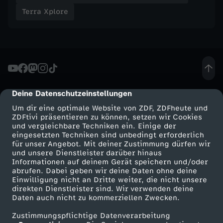
?
Terra Xplore
-
S
u
Deine Datenschutzeinstellungen
cmp-dialog-description
c
Um dir eine optimale Website von ZDF, ZDFheute und
ZDFtivi präsentieren zu können, setzen wir Cookies
h
und vergleichbare Techniken ein. Einige der
eingesetzten Techniken sind unbedingt erforderlich
für unser Angebot. Mit deiner Zustimmung dürfen wir
t
Mehr ZDF
Service
und unsere Dienstleister darüber hinaus
Informationen auf deinem Gerät speichern und/oder
i
ZDF-Apps
ZDFmitreden
abrufen. Dabei geben wir deine Daten ohne deine
Einwilligung nicht an Dritte weiter, die nicht unsere
Smart TV
Kontakt zum ZDF
direkten Dienstleister sind. Wir verwenden deine
n
Daten auch nicht zu kommerziellen Zwecken.
ZDFtext
Tickets
Zustimmungspflichtige Datenverarbeitung
d
Livestreams
Zuschauerservice