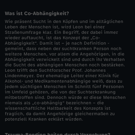
l
Was ist Co-Abhängigkeit?
Wie präsent Sucht in den Köpfen und im alltäglichen
i
Leben der Menschen ist, wird Leon bei einer
Straßenumfrage klar. Ein Begriff, der dabei immer
wieder auftaucht, ist das Konzept der „Co-
e
Abhängigkeit“. Damit ist – je nach Definition -
gemeint, dass neben der suchtkranken Person noch
,
weitere Menschen, vor allem die Angehörigen, in die
Abhängigkeit verwickelt sind und durch ihr Verhalten
die Sucht des abhängigen Menschen noch bestärken.
w
Leon trifft den Suchtforscher Prof. Johannes
Lindenmeyer. Der ehemalige Leiter einer Klinik für
Alkohol- und Medikamentenabhängige weiß, dass zu
e
jedem süchtigen Menschen im Schnitt fünf Personen
im Umfeld gehören, die von der Suchterkrankung
r
mitbetroffen sind. Dennoch würde er diese Menschen
niemals als „co-abhängig“ bezeichnen – die
wissenschaftliche Haltbarkeit des Konzepts ist
d
fraglich, da damit Angehörige gleichermaßen zu
potenziell Kranken erklärt würden.
u
Trauma-Bonding heilen durch Vergebung?