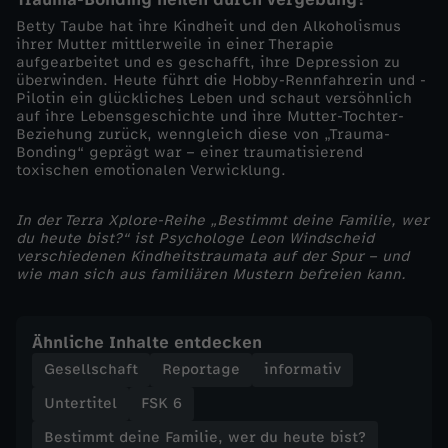
h
Betty Taube hat ihre Kindheit und den Alkoholismus
ihrer Mutter mittlerweile in einer Therapie
aufgearbeitet und es geschafft, ihre Depression zu
e
überwinden. Heute führt die Hobby-Rennfahrerin und -
Pilotin ein glückliches Leben und schaut versöhnlich
u
auf ihre Lebensgeschichte und ihre Mutter-Tochter-
Beziehung zurück, wenngleich diese von „Trauma-
Bonding“ geprägt war – einer traumatisierend
t
toxischen emotionalen Verwicklung.
e
In der Terra Xplore-Reihe „Bestimmt deine Familie, wer
du heute bist?“ ist Psychologe Leon Windscheid
verschiedenen Kindheitstraumata auf der Spur – und
b
wie man sich aus familiären Mustern befreien kann.
i
Ähnliche Inhalte entdecken
s
Gesellschaft
Reportage
informativ
t
Untertitel
FSK 6
Bestimmt deine Familie, wer du heute bist?