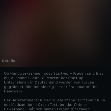
r
e
s
s
-
W
Details
e
Ob Handwerkerinnen oder Start-up – Frauen sind hier
die Ausnahme. Nur 18 Prozent der Start-up-
Unternehmen in Deutschland werden von Frauen
i
gegründet, ähnlich niedrig ist der Frauenanteil im
Handwerk.
b
Der Referenzmensch Max Mustermann ist männlich: in
der Medizin, beim Crash Test, bei der Online-
l
Bewerbung - mit schlimmen Folgen für Frauen.