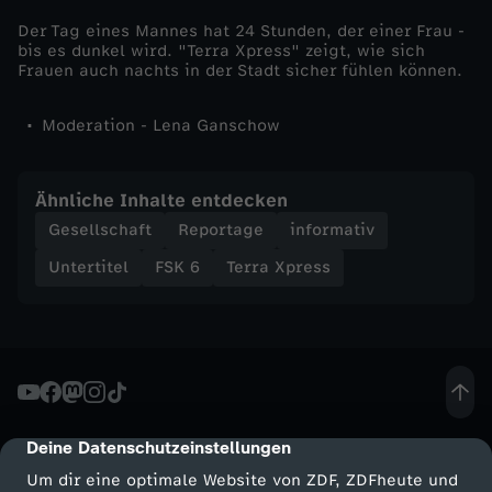
Der Tag eines Mannes hat 24 Stunden, der einer Frau -
i
bis es dunkel wird. "Terra Xpress" zeigt, wie sich
Frauen auch nachts in der Stadt sicher fühlen können.
c
Moderation - Lena Ganschow
h
,
Ähnliche Inhalte entdecken
Gesellschaft
Reportage
informativ
j
Untertitel
FSK 6
Terra Xpress
u
n
g
Deine Datenschutzeinstellungen
cmp-dialog-description
u
Um dir eine optimale Website von ZDF, ZDFheute und