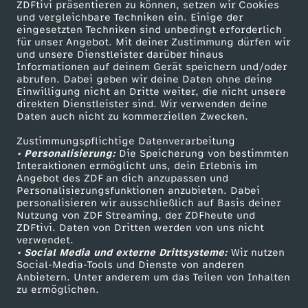
ZDFtivi präsentieren zu können, setzen wir Cookies
n
und vergleichbare Techniken ein. Einige der
eingesetzten Techniken sind unbedingt erforderlich
für unser Angebot. Mit deiner Zustimmung dürfen wir
d
Mehr ZDF
Service
und unsere Dienstleister darüber hinaus
Informationen auf deinem Gerät speichern und/oder
ZDF-Apps
ZDFmitreden
c
abrufen. Dabei geben wir deine Daten ohne deine
Einwilligung nicht an Dritte weiter, die nicht unsere
Smart TV
Kontakt zum ZDF
direkten Dienstleister sind. Wir verwenden deine
l
Daten auch nicht zu kommerziellen Zwecken.
ZDFtext
Tickets
Zustimmungspflichtige Datenverarbeitung
Livestreams
Zuschauerservice
e
• Personalisierung:
Die Speicherung von bestimmten
Sendungen A-Z
Hilfe
Interaktionen ermöglicht uns, dein Erlebnis im
v
Angebot des ZDF an dich anzupassen und
TV-Programm
Personalisierungsfunktionen anzubieten. Dabei
personalisieren wir ausschließlich auf Basis deiner
e
Nutzung von ZDF Streaming, der ZDFheute und
ZDFtivi. Daten von Dritten werden von uns nicht
Das ZDF
verwendet.
r
• Social Media und externe Drittsysteme:
Wir nutzen
ZDF Unternehmen
Social-Media-Tools und Dienste von anderen
Anbietern. Unter anderem um das Teilen von Inhalten
Karriere
zu ermöglichen.
Presseportal