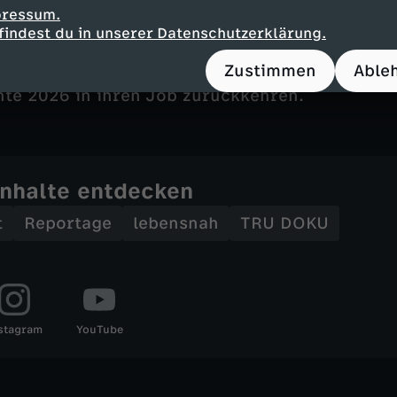
5 möchte Rahel zurück in die Kinderkrankenpf
pressum.
Krampfanfalls darf sie zwei Jahre lang nicht in
findest du in unserer Datenschutzerklärung.
e aktuellen MRT-Ergebnisse sind positiv und d
Zustimmen
Able
s gutartig befunden. Sie beschließt, wieder au
te 2026 in ihren Job zurückkehren.
Inhalte entdecken
t
Reportage
lebensnah
TRU DOKU
stagram
YouTube