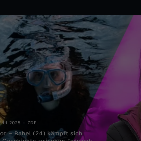
.11.2025
ZDF
or – Rahel (24) kämpft sich