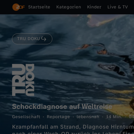
Startseite
Kategorien
Kinder
Live & TV
TRU DOKU
Schockdiagnose auf Weltreise
Gesellschaft
Reportage
lebensnah
14 Min.
04
Krampfanfall am Strand, Diagnose Hirntum