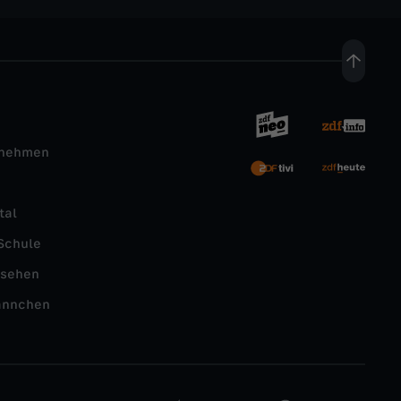
rnehmen
tal
Schule
nsehen
ännchen