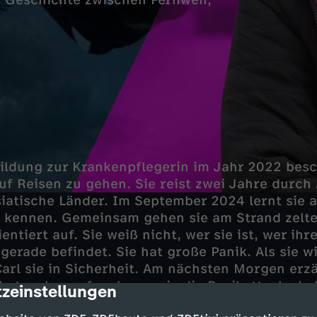
e Geschichte zwischen Fernweh,
ildung zur Krankenpflegerin im Jahr 2022 besc
uf Reisen zu gehen. Sie reist zwei Jahre durch
iatische Länder. Im September 2024 lernt sie 
l kennen. Gemeinsam gehen sie am Strand zelt
entiert auf. Sie weiß nicht, wer sie ist, wer ihr
gerade befindet. Sie hat große Panik. Als sie w
arl sie in Sicherheit. Am nächsten Morgen erzäh
hat zu krampfen, bevor sie die Panikattacke 
zeinstellungen
cription