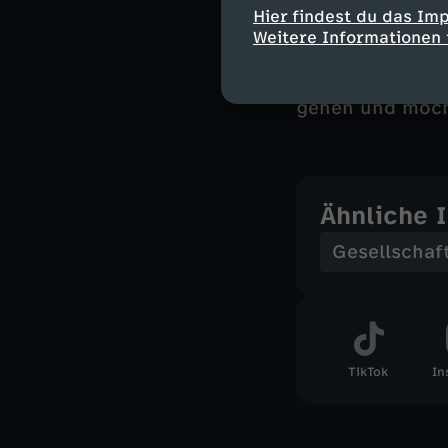
Im Frühjahr 202
Hier findest du das Im
aufgrund ihres 
Weitere Informationen 
tätig sein. Ihr
Gewebe wurde al
gehen und möch
Ähnliche 
Gesellschaf
TikTok
In