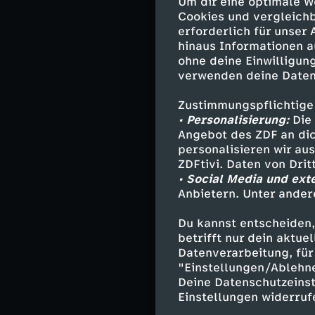
Um dir eine optimale W
Cookies und vergleichb
Rahel reist nac
erforderlich für unser
durchchecken. B
hinaus Informationen a
von einer Läsio
ohne deine Einwilligung
nachfolgenden U
verwenden deine Daten
einen Hirntumor
Zustimmungspflichtige
• Personalisierung:
Die 
Angebot des ZDF an dic
Aufgrund der N
personalisieren wir au
ZDFtivi. Daten von Dri
OP empfohlen. D
• Social Media und ext
Die OP findet i
Anbietern. Unter ander
Logikfragen bea
ausdrücken kann
Du kannst entscheiden,
narkotisiert. Ei
betrifft nur dein aktu
Operation erfol
Datenverarbeitung, für 
sprachlichen E
"Einstellungen/Ablehn
Deine Datenschutzeinst
Einstellungen widerruf