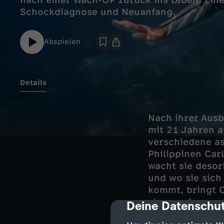
nach einer Wach-OP zurück ins Leben. Ein
Schockdiagnose und Neuanfang.
Abspielen
Details
Nach ihrer Ausb
mit 21 Jahren a
verschiedene as
Philippinen Car
wacht sie desori
und wo sie sich 
kommt, bringt C
sie angefangen 
Deine Datenschut
cmp-dialog-des