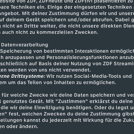
ebsite von ZDF, ZDFheute und ZDFtivi präsentieren zu
are Techniken ein. Einige der eingesetzten Techniken
h Manila und lässt sich in verschiedenen Klinik
 Angebot. Mit deiner Zustimmung dürfen wir und unser
ei einem MRT entdecken die Ärzte eine Auffälli
uf deinem Gerät speichern und/oder abrufen. Dabei 
n und raten ihr, zurück nach Deutschland zu rei
 nicht an Dritte weiter, die nicht unsere direkten Dien
ntersuchungen wird in Deutschland festgestell
 auch nicht zu kommerziellen Zwecken.
 hat. Die Ärzte gehen davon aus, dass dieser bö
 Datenverarbeitung
Speicherung von bestimmten Interaktionen ermöglicht
h anzupassen und Personalisierungsfunktionen anzub
ähe des Tumors zu ihrem Sprachzentrum wird R
sschließlich auf Basis deiner Nutzung von ZDF Stream
tten werden von uns nicht verwendet.
ie Operation soll sicherstellen, dass nichts be
erne Drittsysteme:
Wir nutzen Social-Media-Tools und
m Oktober 2024 statt. Während der Wachphase 
em um das Teilen von Inhalten zu ermöglichen.
ntworten. Als sie sich irgendwann nicht mehr r
, wird die Operation beendet. Rahel wird dara
 für welche Zwecke wir deine Daten speichern und ver
nige Stunden später teilt ihr der leitende Arzt m
ell genutztes Gerät. Mit "Zustimmen" erklärst du dein
greich war. Nach und nach legen sich ihre körp
die wir deine Einwilligung benötigen. Oder du legst u
inschränkungen.
en" fest, welchen Zwecken du deine Zustimmung gibst
ellungen kannst du jederzeit mit Wirkung für die Zuku
en oder ändern.