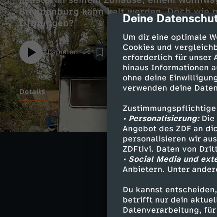
Fenster in seinem Zuhause, einem Wohnwag
Brandenburg kann kalt werden. Doch wie p
Deine Datenschut
cmp-dialog-des
Öffnungen?
Um dir eine optimale W
Cookies und vergleichb
Abspielen
erforderlich für unser
hinaus Informationen a
ohne deine Einwilligung
verwenden deine Daten
Details
Zustimmungspflichtige
• Personalisierung:
Die 
Torstens Kreati
Angebot des ZDF an dic
Und: ein Fall fü
personalisieren wir au
ZDFtivi. Daten von Dri
• Social Media und ext
Anbietern. Unter ander
Drehbuch - H
Du kannst entscheiden,
betrifft nur dein aktu
Datenverarbeitung, für 