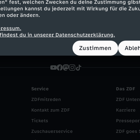
en" fest, welchen Zwecken du deine Zustimmung gibst
Inhalte entdecken
ellungen kannst du jederzeit mit Wirkung für die Zuku
en oder ändern.
t
Reportage
alltagsnah
Untertitel
Übers
pressum.
findest du in unserer Datenschutzerklärung.
Zustimmen
Able
Service
Das ZDF
ZDFmitreden
ZDF Unte
Kontakt zum ZDF
Karriere
Tickets
Pressepor
Zuschauerservice
ZDF goes 