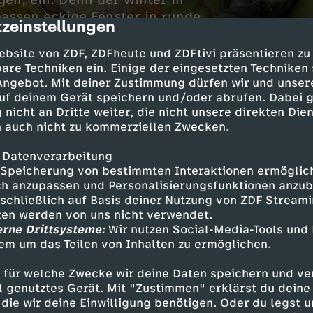
en, ein. Denn der Winter in
assen eckige Fenster in runde
zeinstellungen
cription
ebsite von ZDF, ZDFheute und ZDFtivi präsentieren zu
are Techniken ein. Einige der eingesetzten Techniken
 Angebot. Mit deiner Zustimmung dürfen wir und unser
uf deinem Gerät speichern und/oder abrufen. Dabei 
 nicht an Dritte weiter, die nicht unsere direkten Dien
 auch nicht zu kommerziellen Zwecken.
 Datenverarbeitung
Speicherung von bestimmten Interaktionen ermöglicht
vität kennt keine Grenzen. Ein echter Do-it-yo
h anzupassen und Personalisierungsfunktionen anzub
r starke Nerven.
sschließlich auf Basis deiner Nutzung von ZDF Stream
tten werden von uns nicht verwendet.
erne Drittsysteme:
Wir nutzen Social-Media-Tools und
em um das Teilen von Inhalten zu ermöglichen.
eike Posingis / Lisa Stock
 für welche Zwecke wir deine Daten speichern und ver
ell genutztes Gerät. Mit "Zustimmen" erklärst du dein
die wir deine Einwilligung benötigen. Oder du legst u