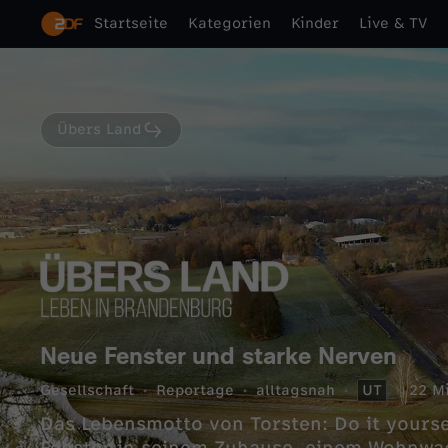
Startseite
Kategorien
Kinder
Live & TV
Übers Land
Neue Fenster und starke Nerven
Gesellschaft
Reportage
alltagsnah
UT
22 M
Das Lebensmotto von Torsten: Do it yoursel