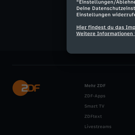
"Einstellungen/Ablehn
Ähnliche 
Deine Datenschutzeinst
Einstellungen widerruf
Gesellschaf
Hier findest du das Im
Weitere Informationen 
Mehr ZDF
ZDF-Apps
Smart TV
ZDFtext
Livestreams