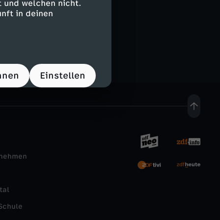
 und welchen nicht.
nft in deinen
 Land
hnen
Einstellen
rnehmen
tal
Schule