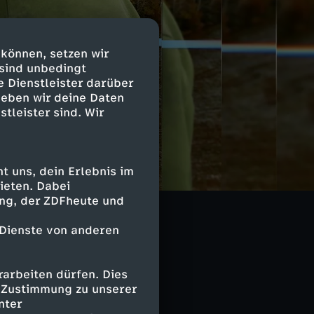
 können, setzen wir
 sind unbedingt
e Dienstleister darüber
geben wir deine Daten
stleister sind. Wir
 uns, dein Erlebnis im
urself-Mann.
ieten. Dabei
ing, der ZDFheute und
 Dienste von anderen
arbeiten dürfen. Dies
e Zustimmung zu unserer
nter