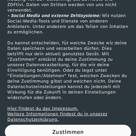
ZDFtivi. Daten von Dritten werden von uns nicht
u
Das ZDF
verwendet.
• Social Media und externe Drittsysteme:
Wir nutzen
ZDF Unternehmen
l
Social-Media-Tools und Dienste von anderen
Anbietern. Unter anderem um das Teilen von Inhalten
Karriere
zu ermöglichen.
e
Presseportal
Du kannst entscheiden, für welche Zwecke wir deine
ZDF goes Schule
Daten speichern und verarbeiten dürfen. Dies
?
betrifft nur dein aktuell genutztes Gerät. Mit
Werbefernsehen
"Zustimmen" erklärst du deine Zustimmung zu
!
unserer Datenverarbeitung, für die wir deine
Mainzelmännchen
Einwilligung benötigen. Oder du legst unter
"Einstellungen/Ablehnen" fest, welchen Zwecken du
deine Zustimmung gibst und welchen nicht. Deine
Datenschutzeinstellungen kannst du jederzeit mit
Wirkung für die Zukunft in deinen Einstellungen
widerrufen oder ändern.
Hier findest du das Impressum.
Partner
Weitere Informationen findest du in unserer
Datenschutzerklärung.
Zustimmen