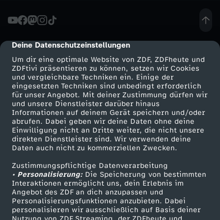
e
r
Deine Datenschutzeinstellungen
cmp-dialog-description
Um dir eine optimale Website von ZDF, ZDFheute und
:
ZDFtivi präsentieren zu können, setzen wir Cookies
und vergleichbare Techniken ein. Einige der
eingesetzten Techniken sind unbedingt erforderlich
W
für unser Angebot. Mit deiner Zustimmung dürfen wir
Mehr ZDF
Service
und unsere Dienstleister darüber hinaus
T
Informationen auf deinem Gerät speichern und/oder
ZDF-Apps
ZDFmitreden
abrufen. Dabei geben wir deine Daten ohne deine
Einwilligung nicht an Dritte weiter, die nicht unsere
F
Smart TV
Kontakt zum ZDF
direkten Dienstleister sind. Wir verwenden deine
Daten auch nicht zu kommerziellen Zwecken.
ZDFtext
Tickets
i
Zustimmungspflichtige Datenverarbeitung
Livestreams
Zuschauerservice
• Personalisierung:
Die Speicherung von bestimmten
s
Sendungen A-Z
Hilfe
Interaktionen ermöglicht uns, dein Erlebnis im
Angebot des ZDF an dich anzupassen und
TV-Programm
Personalisierungsfunktionen anzubieten. Dabei
J
personalisieren wir ausschließlich auf Basis deiner
Nutzung von ZDF Streaming, der ZDFheute und