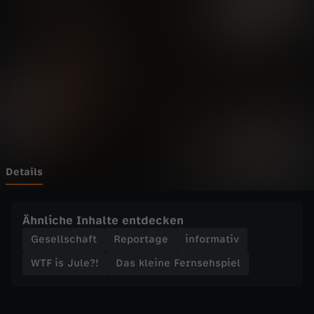
l
e
?
!
-
T
Details
r
Ähnliche Inhalte entdecken
a
Gesellschaft
Reportage
informativ
WTF is Jule?!
Das kleine Fernsehspiel
i
l