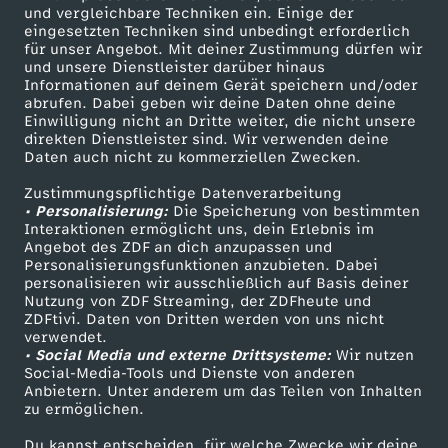
und vergleichbare Techniken ein. Einige der
eingesetzten Techniken sind unbedingt erforderlich
für unser Angebot. Mit deiner Zustimmung dürfen wir
Mehr ZDF
Service
und unsere Dienstleister darüber hinaus
Informationen auf deinem Gerät speichern und/oder
ZDF-Apps
ZDFmitreden
abrufen. Dabei geben wir deine Daten ohne deine
Einwilligung nicht an Dritte weiter, die nicht unsere
Smart TV
Kontakt zum ZDF
direkten Dienstleister sind. Wir verwenden deine
Daten auch nicht zu kommerziellen Zwecken.
ZDFtext
Tickets
Zustimmungspflichtige Datenverarbeitung
Livestreams
Zuschauerservice
• Personalisierung:
Die Speicherung von bestimmten
Sendungen A-Z
Hilfe
Interaktionen ermöglicht uns, dein Erlebnis im
Angebot des ZDF an dich anzupassen und
TV-Programm
Personalisierungsfunktionen anzubieten. Dabei
personalisieren wir ausschließlich auf Basis deiner
Nutzung von ZDF Streaming, der ZDFheute und
ZDFtivi. Daten von Dritten werden von uns nicht
Das ZDF
verwendet.
• Social Media und externe Drittsysteme:
Wir nutzen
ZDF Unternehmen
Social-Media-Tools und Dienste von anderen
Anbietern. Unter anderem um das Teilen von Inhalten
Karriere
zu ermöglichen.
Presseportal
Du kannst entscheiden, für welche Zwecke wir deine