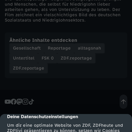
e
und Menschen, die selbst für Niedriglohn lieber
arbeiten gehen, als von Unterstützung zu leben. Der
n
Film zeichnet ein vielschichtiges Bild des deutschen
Sozialstaats und Niedriglohnsektors.
Ähnliche Inhalte entdecken
Gesellschaft
Reportage
alltagsnah
Untertitel
FSK 0
ZDF.reportage
ZDF.reportage
Deine Datenschutzeinstellungen
cmp-dialog-description
Um dir eine optimale Website von ZDF, ZDFheute und
ZDFtivi präsentieren zu können, setzen wir Cookies