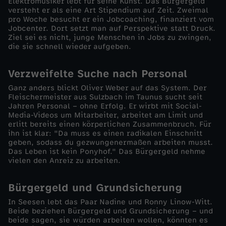
Elektromusiker lebt für seine Kunst. Das Bürgergeld
versteht er als eine Art Stipendium auf Zeit. Zweimal
g
pro Woche besucht er ein Jobcoaching, finanziert vom
Jobcenter. Dort setzt man auf Perspektive statt Druck.
Ziel sei es nicht, junge Menschen in Jobs zu zwingen,
e
die sie schnell wieder aufgeben.
r
Verzweifelte Suche nach Personal
Ganz anders blickt Oliver Weber auf das System. Der
g
Fleischermeister aus Sulzbach im Taunus sucht seit
Jahren Personal – ohne Erfolg. Er wirbt mit Social-
e
Media-Videos um Mitarbeiter, arbeitet am Limit und
erlitt bereits einen körperlichen Zusammenbruch. Für
ihn ist klar: "Da muss es einen radikalen Einschnitt
l
geben, sodass du gezwungenermaßen arbeiten musst.
Das Leben ist kein Ponyhof." Das Bürgergeld nehme
vielen den Anreiz zu arbeiten.
d
Bürgergeld und Grundsicherung
s
In Seesen lebt das Paar Nadine und Ronny Linow-Witt.
t
Beide beziehen Bürgergeld und Grundsicherung – und
beide sagen, sie würden arbeiten wollen, könnten es