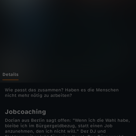
o
r
t
a
g
e
Details
-
Wie passt das zusammen? Haben es die Menschen
nicht mehr nötig zu arbeiten?
B
Jobcoaching
ü
Dorian aus Berlin sagt offen: "Wenn ich die Wahl habe,
bleibe ich im Bürgergeldbezug, statt einen Job
anzunehmen, den ich nicht will." Der DJ und
r