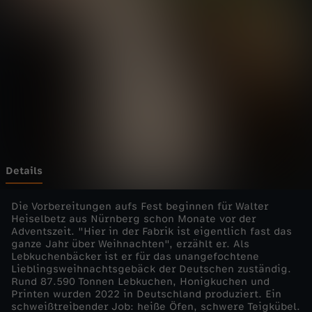
o
r
t
a
g
e
Details
-
Die Vorbereitungen aufs Fest beginnen für Walter
Heiselbetz aus Nürnberg schon Monate vor der
Adventszeit. "Hier in der Fabrik ist eigentlich fast das
D
ganze Jahr über Weihnachten", erzählt er. Als
Lebkuchenbäcker ist er für das unangefochtene
i
Lieblingsweihnachtsgebäck der Deutschen zuständig.
Rund 87.590 Tonnen Lebkuchen, Honigkuchen und
Printen wurden 2022 in Deutschland produziert. Ein
e
schweißtreibender Job: heiße Öfen, schwere Teigkübel.