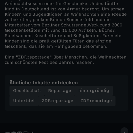
Weihnachtsessen oder für Geschenke. Jedes fünfte
s
Kind in Deutschland ist von Armut bedroht. Um armen
Kindern und Jugendlichen an Weihnachten eine Freude
m
zu bereiten, packen Bianca Sommerfeld und die
Mitarbeiter vom Berliner SchutzengelWerk rund 2000
Geschenketüten mit rund 16.000 Artikeln: Bücher,
a
Spielsachen, Kuscheltiere und Süßigkeiten. Für viele
Kinder sind die prall gefüllten Tüten das einzige
Geschenk, das sie am Heiligabend bekommen.
c
Eine "ZDF.reportage" über Menschen, die Weihnachten
h
zum schönsten Fest des Jahres machen.
e
Ähnliche Inhalte entdecken
Gesellschaft
Reportage
hintergründig
r
Untertitel
ZDF.reportage
ZDF.reportage