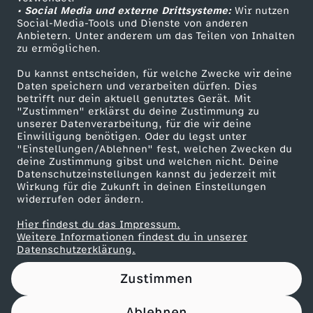
• Social Media und externe Drittsysteme:
Wir nutzen
ZDF Unternehmen
Social-Media-Tools und Dienste von anderen
Anbietern. Unter anderem um das Teilen von Inhalten
Karriere
zu ermöglichen.
Presseportal
Du kannst entscheiden, für welche Zwecke wir deine
ZDF goes Schule
Daten speichern und verarbeiten dürfen. Dies
betrifft nur dein aktuell genutztes Gerät. Mit
Werbefernsehen
"Zustimmen" erklärst du deine Zustimmung zu
unserer Datenverarbeitung, für die wir deine
Mainzelmännchen
Einwilligung benötigen. Oder du legst unter
"Einstellungen/Ablehnen" fest, welchen Zwecken du
deine Zustimmung gibst und welchen nicht. Deine
Datenschutzeinstellungen kannst du jederzeit mit
Wirkung für die Zukunft in deinen Einstellungen
widerrufen oder ändern.
Hier findest du das Impressum.
Partner
Weitere Informationen findest du in unserer
Datenschutzerklärung.
Zustimmen
Ablehnen