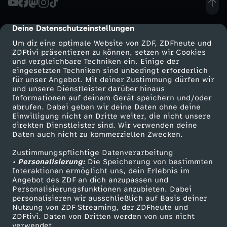
Deine Datenschutzeinstellungen
cmp-dialog-description
Um dir eine optimale Website von ZDF, ZDFheute und
ZDFtivi präsentieren zu können, setzen wir Cookies
und vergleichbare Techniken ein. Einige der
eingesetzten Techniken sind unbedingt erforderlich
für unser Angebot. Mit deiner Zustimmung dürfen wir
Mehr ZDF
Service
und unsere Dienstleister darüber hinaus
Informationen auf deinem Gerät speichern und/oder
ZDF-Apps
ZDFmitreden
abrufen. Dabei geben wir deine Daten ohne deine
Einwilligung nicht an Dritte weiter, die nicht unsere
Smart TV
Kontakt zum ZDF
direkten Dienstleister sind. Wir verwenden deine
Daten auch nicht zu kommerziellen Zwecken.
ZDFtext
Tickets
Zustimmungspflichtige Datenverarbeitung
Livestreams
Zuschauerservice
• Personalisierung:
Die Speicherung von bestimmten
Sendungen A-Z
Hilfe
Interaktionen ermöglicht uns, dein Erlebnis im
Angebot des ZDF an dich anzupassen und
TV-Programm
Personalisierungsfunktionen anzubieten. Dabei
personalisieren wir ausschließlich auf Basis deiner
Nutzung von ZDF Streaming, der ZDFheute und
ZDFtivi. Daten von Dritten werden von uns nicht
Das ZDF
verwendet.