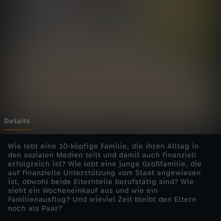
o
r
t
a
g
e
Details
-
Wie lebt eine 10-köpfige Familie, die ihren Alltag in
den sozialen Medien teilt und damit auch finanziell
erfolgreich ist? Wie lebt eine junge Großfamilie, die
F
auf finanzielle Unterstützung vom Staat angewiesen
ist, obwohl beide Elternteile berufstätig sind? Wie
a
sieht ein Wocheneinkauf aus und wie ein
Familienausflug? Und wieviel Zeit bleibt den Eltern
noch als Paar?
m