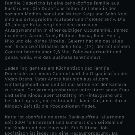
Familie Dederichs ist eine zehnköpfige Familie aus
Euskirchen. Die Dederichs teilen ihr Leben in den
i
sozialen Medien. Vor allem Mutter Katja und Sohn Noel
sind als erfolgreiche YouTuber und TikToker aktiv. Die
l
49-jährige Katja zeigt dort den normalen
Alltagswahnsinn in einer quirligen Großfamilie. Immer
involviert: Aaron, Noel, Philine, Josua, Kimi, Henri,
i
Nilo und die kleine Mirelle. Gelernt hat sie das alles
von ihrem zweitältesten Sohn Noel (17), der mit seinem
Content bereits über 2,6 Mio. Follower erreicht und
e
genau weiß, wie das Business funktioniert.
X
Jeden Tag geht es am Küchentisch der Familie
Dederichs um neuen Content und die Organisation der
Video-Drehs. Vater André hält sich aus alldem
X
weitestgehend raus und ist nur selten vor der Kamera
zu sehen. Der Vermögensberater unterstützt seine Frau
und seine Kinder aber tatkräftig im Hintergrund und
L
bei der Logistik, die es braucht, damit Katja mit ihren
Kindern Zeit für die Produktionen findet.
Katja ist ebenfalls gelernte Bankkauffrau, allerdings
seit 2004 in Elternzeit und kümmert sich seitdem um
die Kinder und den Haushalt. Ein Fulltime-Job.
Logistisch ist jeder Tag eine Herausforderung. Da