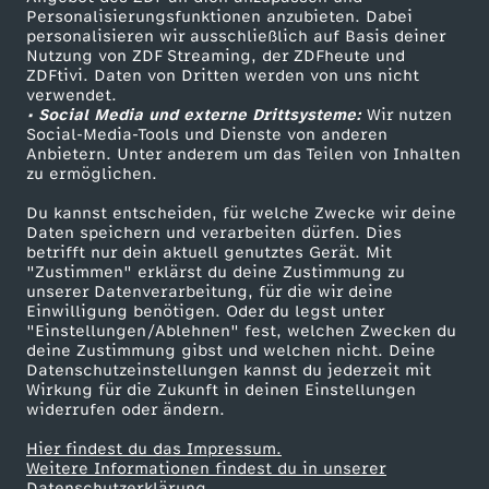
TV-Programm
Personalisierungsfunktionen anzubieten. Dabei
personalisieren wir ausschließlich auf Basis deiner
Nutzung von ZDF Streaming, der ZDFheute und
ZDFtivi. Daten von Dritten werden von uns nicht
Das ZDF
verwendet.
• Social Media und externe Drittsysteme:
Wir nutzen
ZDF Unternehmen
Social-Media-Tools und Dienste von anderen
Anbietern. Unter anderem um das Teilen von Inhalten
Karriere
zu ermöglichen.
Presseportal
Du kannst entscheiden, für welche Zwecke wir deine
ZDF goes Schule
Daten speichern und verarbeiten dürfen. Dies
betrifft nur dein aktuell genutztes Gerät. Mit
Werbefernsehen
"Zustimmen" erklärst du deine Zustimmung zu
unserer Datenverarbeitung, für die wir deine
Mainzelmännchen
Einwilligung benötigen. Oder du legst unter
"Einstellungen/Ablehnen" fest, welchen Zwecken du
deine Zustimmung gibst und welchen nicht. Deine
Datenschutzeinstellungen kannst du jederzeit mit
Wirkung für die Zukunft in deinen Einstellungen
widerrufen oder ändern.
Hier findest du das Impressum.
Partner
Weitere Informationen findest du in unserer
Datenschutzerklärung.