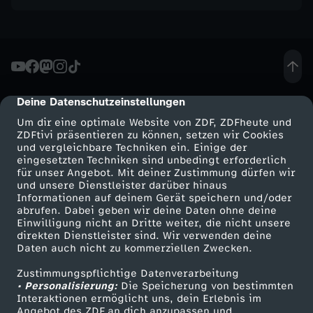
Deine Datenschutzeinstellungen
cmp-dialog-description
Um dir eine optimale Website von ZDF, ZDFheute und
ZDFtivi präsentieren zu können, setzen wir Cookies
und vergleichbare Techniken ein. Einige der
eingesetzten Techniken sind unbedingt erforderlich
für unser Angebot. Mit deiner Zustimmung dürfen wir
Mehr ZDF
Service
und unsere Dienstleister darüber hinaus
Informationen auf deinem Gerät speichern und/oder
ZDF-Apps
ZDFmitreden
abrufen. Dabei geben wir deine Daten ohne deine
Einwilligung nicht an Dritte weiter, die nicht unsere
Smart TV
Kontakt zum ZDF
direkten Dienstleister sind. Wir verwenden deine
Daten auch nicht zu kommerziellen Zwecken.
ZDFtext
Tickets
Zustimmungspflichtige Datenverarbeitung
Livestreams
Zuschauerservice
• Personalisierung:
Die Speicherung von bestimmten
Sendungen A-Z
Hilfe
Interaktionen ermöglicht uns, dein Erlebnis im
Angebot des ZDF an dich anzupassen und