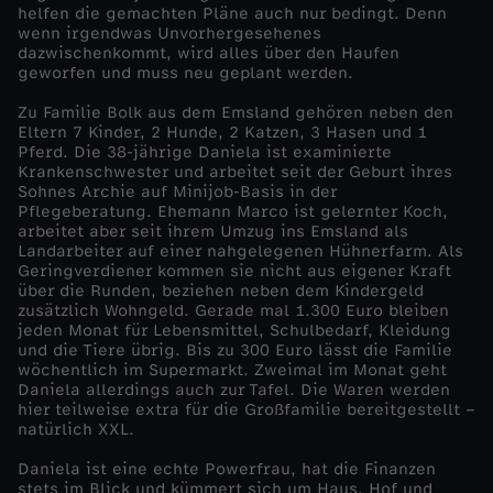
helfen die gemachten Pläne auch nur bedingt. Denn
wenn irgendwas Unvorhergesehenes
dazwischenkommt, wird alles über den Haufen
geworfen und muss neu geplant werden.
Zu Familie Bolk aus dem Emsland gehören neben den
Eltern 7 Kinder, 2 Hunde, 2 Katzen, 3 Hasen und 1
Pferd. Die 38-jährige Daniela ist examinierte
Krankenschwester und arbeitet seit der Geburt ihres
Sohnes Archie auf Minijob-Basis in der
Pflegeberatung. Ehemann Marco ist gelernter Koch,
arbeitet aber seit ihrem Umzug ins Emsland als
Landarbeiter auf einer nahgelegenen Hühnerfarm. Als
Geringverdiener kommen sie nicht aus eigener Kraft
über die Runden, beziehen neben dem Kindergeld
zusätzlich Wohngeld. Gerade mal 1.300 Euro bleiben
jeden Monat für Lebensmittel, Schulbedarf, Kleidung
und die Tiere übrig. Bis zu 300 Euro lässt die Familie
wöchentlich im Supermarkt. Zweimal im Monat geht
Daniela allerdings auch zur Tafel. Die Waren werden
hier teilweise extra für die Großfamilie bereitgestellt –
natürlich XXL.
Daniela ist eine echte Powerfrau, hat die Finanzen
stets im Blick und kümmert sich um Haus, Hof und