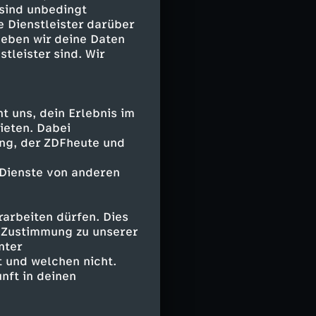
 dadurch im
 sind unbedingt
nen Strafzettel
e Dienstleister darüber
eppt werden.
geben wir deine Daten
rafzettel aus.
stleister sind. Wir
nzu kommen noch
kfurt mal los.
 uns, dein Erlebnis im
 in den
ieten. Dabei
kreiseverkehr
ing, der ZDFheute und
Parkplätze sind
Autobahn.
 Dienste von anderen
age zu
 Deutschlands
arbeiten dürfen. Dies
e Zustimmung zu unserer
nter
oße Gefahr.
 und welchen nicht.
reas entdeckt
nft in deinen
a Pause,
am. Der