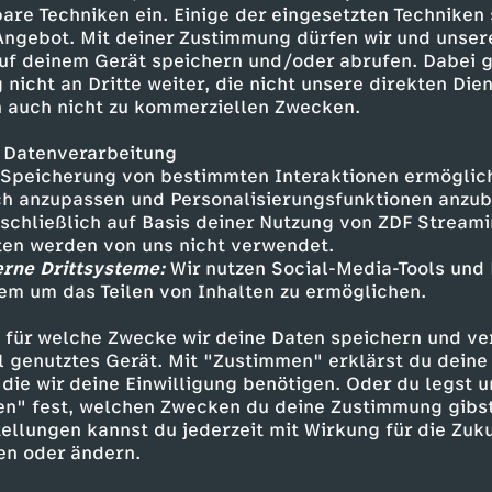
e parken und blockieren die Fahrbahn. Stau ist
are Techniken ein. Einige der eingesetzten Techniken
verkehr Frankfurts vorprogrammiert. Einfach ei
 Angebot. Mit deiner Zustimmung dürfen wir und unser
t hier nicht mehr aus. Das Auto muss abgeschl
uf deinem Gerät speichern und/oder abrufen. Dabei 
den Abschleppdienst ruft, stellt Stephan den St
 nicht an Dritte weiter, die nicht unsere direkten Dien
 auch nicht zu kommerziellen Zwecken.
allein das illegale Parken in der Ladezone. Hi
sten. Gut und gern 300 Euro ist man da in Fran
 Datenverarbeitung
Speicherung von bestimmten Interaktionen ermöglicht
tobahn fehlt es überall an Parkplätzen. Gerade
h anzupassen und Personalisierungsfunktionen anzub
terstützt auch das THW die Polizei, um den Rüc
sschließlich auf Basis deiner Nutzung von ZDF Stream
Tschechien am Laufen zu halten. Doch die Lkw-
tten werden von uns nicht verwendet.
 belegt. Die Lastzüge stauen sich bis auf die 
erne Drittsysteme:
Wir nutzen Social-Media-Tools und
em um das Teilen von Inhalten zu ermöglichen.
ndreas Heinrich und sein Team versuchen, die L
er 23.000 Lkw-Stellplätze fehlen laut ADAC an
 für welche Zwecke wir deine Daten speichern und ver
ell genutztes Gerät. Mit "Zustimmen" erklärst du dein
die wir deine Einwilligung benötigen. Oder du legst u
en daher Pause auf dem Standstreifen. Eine gr
en" fest, welchen Zwecken du deine Zustimmung gibst
er kommt es dabei zu tödlichen Unfällen. And
ellungen kannst du jederzeit mit Wirkung für die Zuku
em Standstreifen. Doch dieser macht nicht etw
en oder ändern.
e Panne. Einsatz für Martin Nerger und sein Te