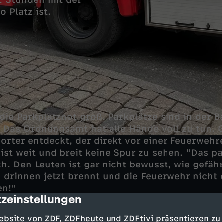
1 Stunden mit der
 Platz ist.
t die Parkplatznot groß. Parkplätze sind in der
 Das Ordnungsamt hat alle Hände voll zu tun.
porter entdeckt, der direkt vor einer Feuerwehr
ist weit und breit keine Spur zu sehen. "Das pa
ch. Den Leuten ist gar nicht bewusst, wie gefähr
 drinnen jetzt brennt und die Feuerwehr nich
en!"
zeinstellungen
cription
en wird häufig illegal geparkt. Die Folgen: Li
ebsite von ZDF, ZDFheute und ZDFtivi präsentieren zu