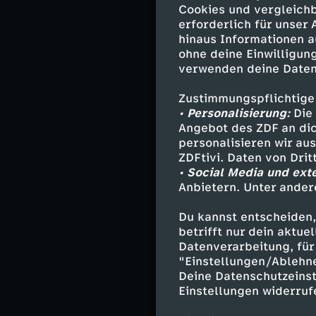
in zweiter Reih
Cookies und vergleichb
dichten Pendler
erforderlich für unser
schreiben reich
hinaus Informationen a
Während Rainer 
ohne deine Einwilligung
verwenden deine Daten
25 Euro kostet 
die Abschleppko
Zustimmungspflichtige
• Personalisierung:
Die 
Auch auf der Au
Angebot des ZDF an dic
Ferienzeiten un
personalisieren wir au
nach Polen und 
ZDFtivi. Daten von Dri
schon am Mittag
• Social Media und ext
Anbietern. Unter ander
Einsatzleiter A
entschärfen. Üb
Du kannst entscheiden,
Autobahnen.
betrifft nur dein aktu
Datenverarbeitung, für 
Viele Lkws mach
"Einstellungen/Ablehn
Denn immer wied
Deine Datenschutzeinst
einen Lkw auf d
Einstellungen widerruf
sondern hat ein