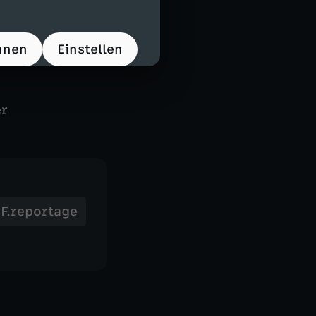
Arbeit direkt an
 den Lkw so
n hier mit 100
hnen
Einstellen
 es endet
er
F.reportage