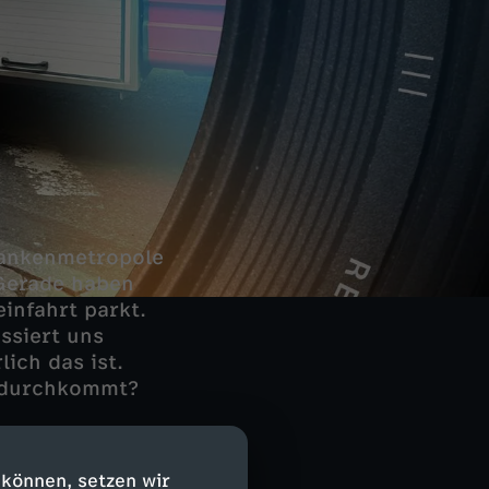
 Bankenmetropole
 Gerade haben
einfahrt parkt.
ssiert uns
lich das ist.
t durchkommt?
eferanten müssen
 können, setzen wir