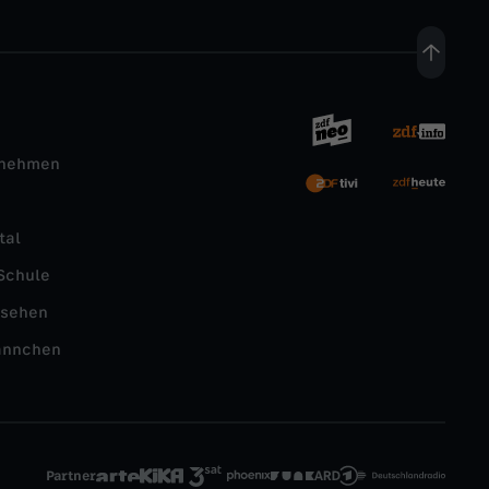
rnehmen
tal
Schule
nsehen
ännchen
Partner