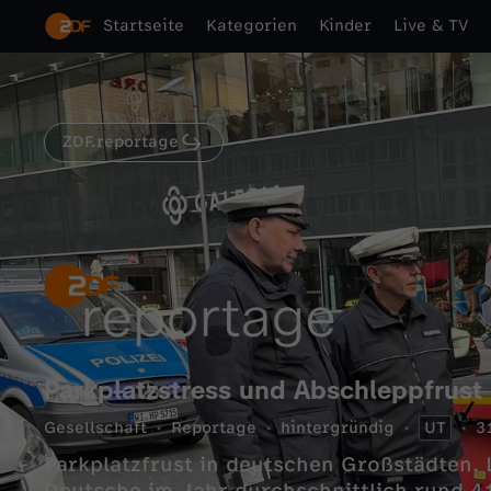
Startseite
Kategorien
Kinder
Live & TV
ZDF.reportage
Parkplatzstress und Abschleppfrust
Gesellschaft
Reportage
hintergründig
UT
3
Parkplatzfrust in deutschen Großstädten. L