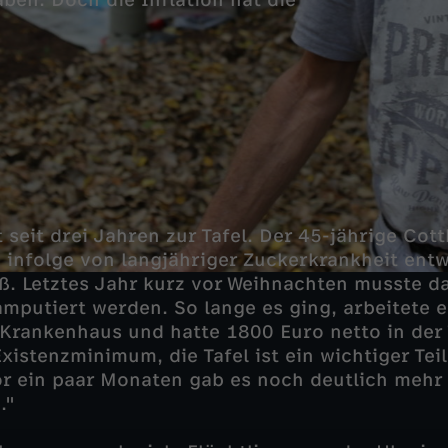
en. Doch die Inflation hat die
seit drei Jahren zur Tafel. Der 45-jährige Cott
- infolge von langjähriger Zuckerkrankheit entw
ß. Letztes Jahr kurz vor Weihnachten musste d
mputiert werden. So lange es ging, arbeitete e
 Krankenhaus und hatte 1800 Euro netto in der 
istenzminimum, die Tafel ist ein wichtiger Teil
r ein paar Monaten gab es noch deutlich mehr
."