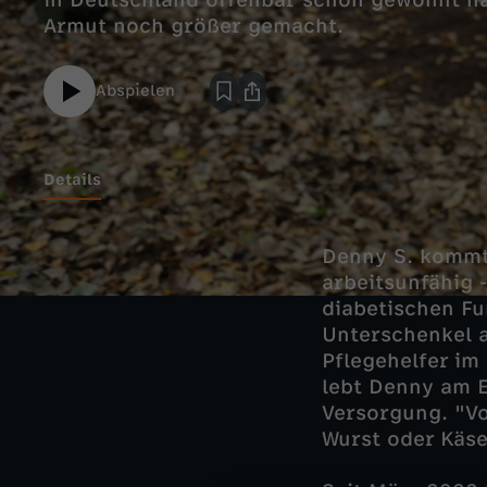
in Deutschland offenbar schon gewöhnt hab
Armut noch größer gemacht.
Abspielen
Details
Denny S. kommt 
arbeitsunfähig 
diabetischen Fu
Unterschenkel a
Pflegehelfer im
lebt Denny am Ex
Versorgung. "Vo
Wurst oder Käse