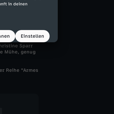
 In den letzten
nft in deinen
 dass weniger
ale gestellt,
die ein oder
hnen
Einstellen
ger
hristine Sparr
oße Mühe, genug
der Reihe "Armes