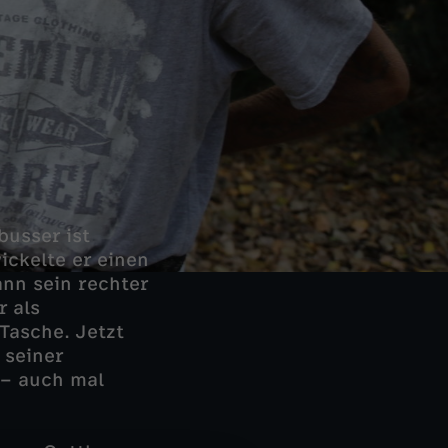
busser ist
ickelte er einen
ann sein rechter
r als
Tasche. Jetzt
 seiner
 – auch mal