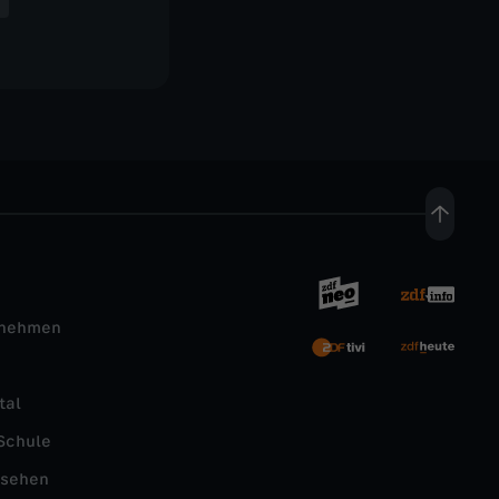
rnehmen
tal
Schule
nsehen