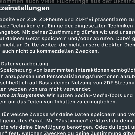
kommen auch viele Flüchtlinge aus der Ukraine
zeinstellungen
cription
tzlich nicht mehr so viel da ist, bleibt das nat
Noack, der Leiter der Tafel Cottbus, hat die Bed
ebsite von ZDF, ZDFheute und ZDFtivi präsentieren zu
eteilt: Rentner, Ukrainer, Arbeitende et cetera
are Techniken ein. Einige der eingesetzten Techniken
 Angebot. Mit deiner Zustimmung dürfen wir und unser
uf deinem Gerät speichern und/oder abrufen. Dabei 
onen Menschen in Deutschland beziehen regelmä
 nicht an Dritte weiter, die nicht unsere direkten Dien
 auch nicht zu kommerziellen Zwecken.
n den Tafeln. Vor allem Arbeitslose, Rentner, A
n. Die Tafeln sind inzwischen eine wichtige Säu
 Datenverarbeitung
ng. Das war eigentlich nie so vorgesehen. "Ur
Speicherung von bestimmten Interaktionen ermöglicht
ebensmittelretter und nicht Teil des Sozialsyst
h anzupassen und Personalisierungsfunktionen anzub
eitet die Tafel in Köln-Mühlheim. Er ärgert sich
sschließlich auf Basis deiner Nutzung von ZDF Stream
ungen als selbstverständlich wahrgenommen we
tten werden von uns nicht verwendet.
örden. Wie viele andere Tafeln in Deutschland
erne Drittsysteme:
Wir nutzen Social-Media-Tools und
em um das Teilen von Inhalten zu ermöglichen.
lheim immer mehr an ihre Grenzen. Denn nicht 
t drastisch zugenommen – auch die Ressource
 für welche Zwecke wir deine Daten speichern und ver
ell genutztes Gerät. Mit "Zustimmen" erklärst du dein
die wir deine Einwilligung benötigen. Oder du legst u
penküchen werden ausschließlich von Spenden 
en" fest, welchen Zwecken du deine Zustimmung gibst