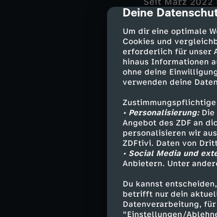
Seit März 2022 
Deine Datenschut
cmp-dialog-des
Tafel. "Wenn plö
Konflikte." Kai 
Um dir eine optimale W
in Gruppen aufg
Cookies und vergleichb
weniger Ärger."
erforderlich für unser
hinaus Informationen a
Über 2,5 Milli
ohne deine Einwilligung
verwenden deine Daten
Lebensmittel vo
und Großfamilie
Zustimmungspflichtige
Armutsbekämpfu
• Personalisierung:
Die 
waren wir mal L
Angebot des ZDF an dic
Middelhoff. Er l
personalisieren wir au
diese Einricht
ZDFtivi. Daten von Dri
Politik und Beh
• Social Media und ext
Anbietern. Unter ander
sie in Köln-Müh
Bedürftigen ha
Du kannst entscheiden,
knapper.
betrifft nur dein aktu
Datenverarbeitung, für 
Tafeln und Sup
"Einstellungen/Ablehn