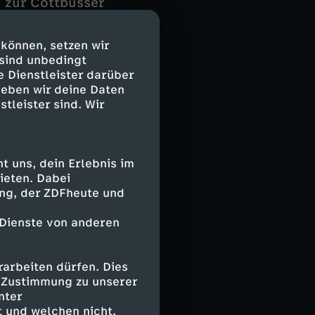
 zur Cottbusser
ürlich nicht ohne
ürftigen daher
 können, setzen wir
. "So haben wir
 sind unbedingt
e Dienstleister darüber
geben wir deine Daten
ßig
stleister sind. Wir
lleinerziehende
le bei der
sprünglich
 uns, dein Erlebnis im
ems", sagt Inan
ieten. Dabei
 darüber, dass
ing, der ZDFheute und
rden – von
 auch, kommen
 Dienste von anderen
nur die Zahl der
n werden immer
arbeiten dürfen. Dies
e Zustimmung zu unserer
nter
getragen. Vor
 und welchen nicht.