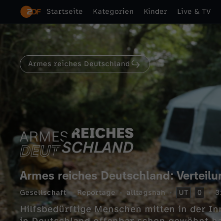
Startseite
Kategorien
Kinder
Live & TV
Armes reiches Deutschland
Armes reiches Deutschland: Verteil
Gesellschaft
Reportage
alltagsnah
UT
0
3
Hilfsbedürftige Menschen mitten in der Inn