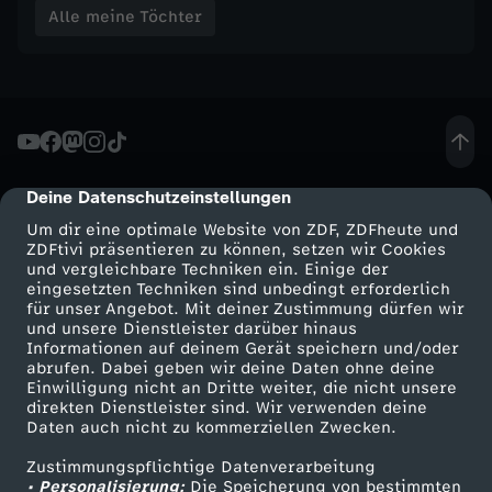
u
Alle meine Töchter
e
n
s
Deine Datenschutzeinstellungen
cmp-dialog-description
Um dir eine optimale Website von ZDF, ZDFheute und
ZDFtivi präsentieren zu können, setzen wir Cookies
und vergleichbare Techniken ein. Einige der
eingesetzten Techniken sind unbedingt erforderlich
für unser Angebot. Mit deiner Zustimmung dürfen wir
Mehr ZDF
Service
und unsere Dienstleister darüber hinaus
Informationen auf deinem Gerät speichern und/oder
ZDF-Apps
ZDFmitreden
abrufen. Dabei geben wir deine Daten ohne deine
Einwilligung nicht an Dritte weiter, die nicht unsere
Smart TV
Kontakt zum ZDF
direkten Dienstleister sind. Wir verwenden deine
Daten auch nicht zu kommerziellen Zwecken.
ZDFtext
Tickets
Zustimmungspflichtige Datenverarbeitung
Livestreams
Zuschauerservice
• Personalisierung:
Die Speicherung von bestimmten