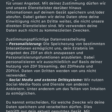
für unser Angebot. Mit deiner Zustimmung dürfen wir
Mehr ZDF
Service
und unsere Dienstleister darüber hinaus
Informationen auf deinem Gerät speichern und/oder
ZDF-Apps
ZDFmitreden
abrufen. Dabei geben wir deine Daten ohne deine
Einwilligung nicht an Dritte weiter, die nicht unsere
Smart TV
Kontakt zum ZDF
direkten Dienstleister sind. Wir verwenden deine
Daten auch nicht zu kommerziellen Zwecken.
ZDFtext
Tickets
Zustimmungspflichtige Datenverarbeitung
Livestreams
Zuschauerservice
• Personalisierung:
Die Speicherung von bestimmten
Sendungen A-Z
Hilfe
Interaktionen ermöglicht uns, dein Erlebnis im
Angebot des ZDF an dich anzupassen und
TV-Programm
Personalisierungsfunktionen anzubieten. Dabei
personalisieren wir ausschließlich auf Basis deiner
Nutzung von ZDF Streaming, der ZDFheute und
ZDFtivi. Daten von Dritten werden von uns nicht
Das ZDF
verwendet.
• Social Media und externe Drittsysteme:
Wir nutzen
ZDF Unternehmen
Social-Media-Tools und Dienste von anderen
Anbietern. Unter anderem um das Teilen von Inhalten
Karriere
zu ermöglichen.
Presseportal
Du kannst entscheiden, für welche Zwecke wir deine
ZDF goes Schule
Daten speichern und verarbeiten dürfen. Dies
betrifft nur dein aktuell genutztes Gerät. Mit