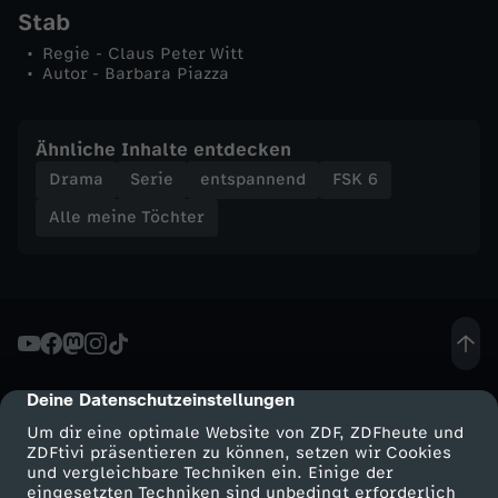
c
Stab
Regie - Claus Peter Witt
h
Autor - Barbara Piazza
e
Ähnliche Inhalte entdecken
Drama
Serie
entspannend
FSK 6
Alle meine Töchter
Deine Datenschutzeinstellungen
cmp-dialog-description
Um dir eine optimale Website von ZDF, ZDFheute und
ZDFtivi präsentieren zu können, setzen wir Cookies
und vergleichbare Techniken ein. Einige der
eingesetzten Techniken sind unbedingt erforderlich