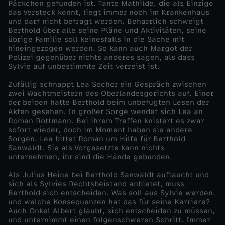
Päckchen gefunden ist. Tante Mathilde, die als Einzige
das Versteck kennt, liegt immer noch im Krankenhaus
J
und darf nicht befragt werden. Beharrlich schweigt
Berthold über alle seine Pläne und Aktivitäten, seine
übrige Familie soll keinesfalls in die Sache mit
e
hineingezogen werden. So kann auch Margot der
Polizei gegenüber nichts anderes sagen, als dass
d
Sylvie auf unbestimmte Zeit verreist ist.
Zufällig schnappt Lea Sochor ein Gespräch zwischen
e
zwei Wachtmeistern des Oberlandesgerichts auf. Einer
der beiden hatte Berthold beim unbefugten Lesen der
Akten gesehen. In großer Sorge wendet sich Lea an
r
Roman Rottmann. Bei ihrem Treffen knistert es zwar
sofort wieder, doch im Moment haben sie andere
h
Sorgen. Lea bittet Roman um Hilfe für Berthold
Sanwaldt. Sie als Vorgesetzte kann nichts
unternehmen, ihr sind die Hände gebunden.
a
Als Julius Heine bei Berthold Sanwaldt auftaucht und
sich als Sylvies Rechtsbeistand anbietet, muss
t
Berthold sich entscheiden. Was soll aus Sylvie werden,
und welche Konsequenzen hat das für seine Karriere?
s
Auch Onkel Albert glaubt, sich entscheiden zu müssen,
und unternimmt einen folgenschweren Schritt. Immer