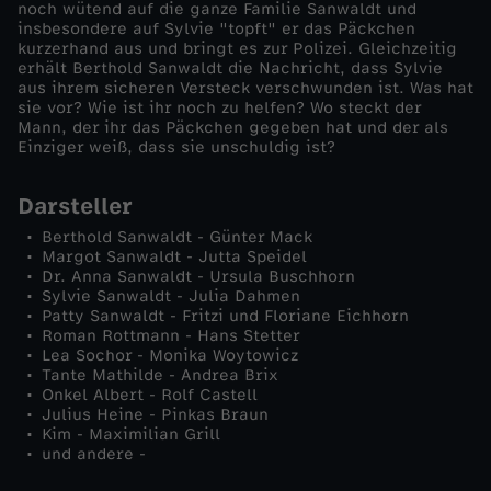
noch wütend auf die ganze Familie Sanwaldt und
e
insbesondere auf Sylvie "topft" er das Päckchen
kurzerhand aus und bringt es zur Polizei. Gleichzeitig
erhält Berthold Sanwaldt die Nachricht, dass Sylvie
i
aus ihrem sicheren Versteck verschwunden ist. Was hat
sie vor? Wie ist ihr noch zu helfen? Wo steckt der
n
Mann, der ihr das Päckchen gegeben hat und der als
Einziger weiß, dass sie unschuldig ist?
e
Darsteller
S
Berthold Sanwaldt - Günter Mack
Margot Sanwaldt - Jutta Speidel
Dr. Anna Sanwaldt - Ursula Buschhorn
c
Sylvie Sanwaldt - Julia Dahmen
Patty Sanwaldt - Fritzi und Floriane Eichhorn
h
Roman Rottmann - Hans Stetter
Lea Sochor - Monika Woytowicz
Tante Mathilde - Andrea Brix
w
Onkel Albert - Rolf Castell
Julius Heine - Pinkas Braun
Kim - Maximilian Grill
ä
und andere -