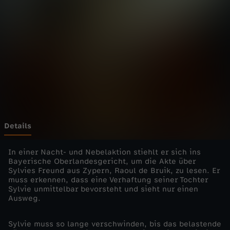
n
e
T
ö
c
h
Details
t
In einer Nacht- und Nebelaktion stiehlt er sich ins
Bayerische Oberlandesgericht, um die Akte über
Sylvies Freund aus Zypern, Raoul de Bruik, zu lesen. Er
e
muss erkennen, dass eine Verhaftung seiner Tochter
Sylvie unmittelbar bevorsteht und sieht nur einen
r
Ausweg.
-
Sylvie muss so lange verschwinden, bis das belastende