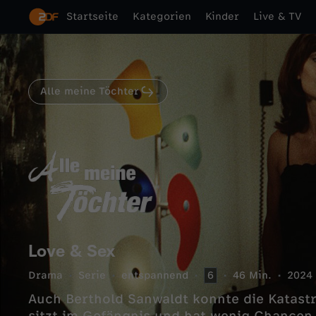
Startseite
Kategorien
Kinder
Live & TV
Alle meine Töchter
Love & Sex
Drama
Serie
entspannend
6
46 Min.
2024
Auch Berthold Sanwaldt konnte die Katast