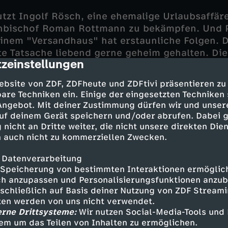
tzt Ingolf Rösch, eine ehemalige Urlaubsaffäre
ihbischof Roman Rottmann zu bekämpfen. Und 
einem "Versandhaus" hat erstaunliche Folgen. D
ate Tatsache liebend gerne geheim gehalten. D
zeinstellungen
cription
inmal kein Ende, und in dieser Nacht herrscht
. Roman zerbricht sich über Leas Veränderung d
ebsite von ZDF, ZDFheute und ZDFtivi präsentieren zu
t sorgt sich um die flügge werdende Tochter, 
are Techniken ein. Einige der eingesetzten Techniken
im findet die angespannte Stimmung im Haus en
 Angebot. Mit deiner Zustimmung dürfen wir und unser
eßt er, wenigstens einige Dinge in Ordnung zu
uf deinem Gerät speichern und/oder abrufen. Dabei 
mmer auf.
 nicht an Dritte weiter, die nicht unsere direkten Dien
 auch nicht zu kommerziellen Zwecken.
der fassungslose Roman Rottmann, wie Lea hefti
 Datenverarbeitung
Zum ersten Mal erfährt er, was Eifersucht ist.
Speicherung von bestimmten Interaktionen ermöglicht
nicht mehr länger ertragen und versucht, Lea 
h anzupassen und Personalisierungsfunktionen anzub
weist ihr wutentbrannt die Tür. Als Roman Rottm
sschließlich auf Basis deiner Nutzung von ZDF Stream
teht und fest entschlossen ist, alles für sie au
tten werden von uns nicht verwendet.
eiden.
erne Drittsysteme:
Wir nutzen Social-Media-Tools und
em um das Teilen von Inhalten zu ermöglichen.