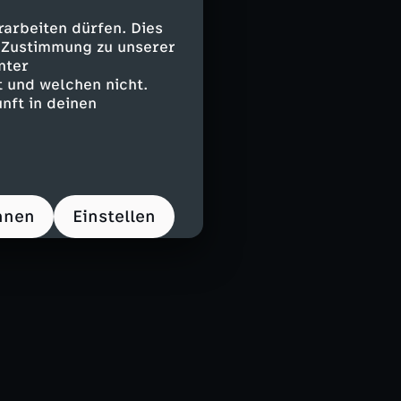
arbeiten dürfen. Dies
e Zustimmung zu unserer
nter
 und welchen nicht.
nft in deinen
hnen
Einstellen