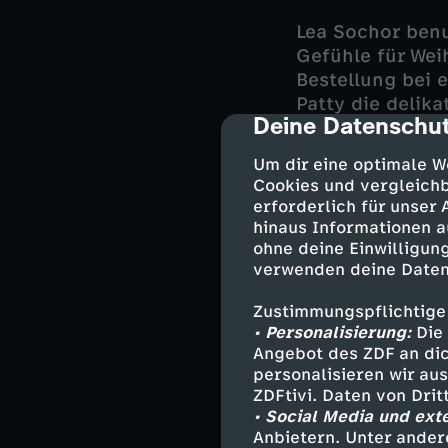
Lea Sochor benu
Gefühle für We
Bestellung bei 
Patty die delik
Deine Datenschut
cmp-dialog-des
nehmen wieder e
Schlaflosigkeit
Um dir eine optimale W
Ehepaar Sanwald
Cookies und vergleichb
schlafen, und K
erforderlich für unser
Deshalb beschli
hinaus Informationen a
sucht Pattys Zi
ohne deine Einwilligung
verwenden deine Daten
Zufällig sieht 
Zustimmungspflichtige
umworben wird. 
• Personalisierung:
Die 
seinen Zustand 
Angebot des ZDF an dic
stellen. Diese 
personalisieren wir au
später vor ihr s
ZDFtivi. Daten von Dri
Lea sich entsch
• Social Media und ext
Anbietern. Unter ander