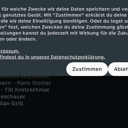
 für welche Zwecke wir deine Daten speichern und ver
ell genutztes Gerät. Mit "Zustimmen" erklärst du dein
die wir deine Einwilligung benötigen. Oder du legst u
en" fest, welchen Zwecken du deine Zustimmung gibst
waldt - Günter Mack
ellungen kannst du jederzeit mit Wirkung für die Zuku
ldt - Jutta Speidel
en oder ändern.
waldt - Ursula Buschhorn
ldt - Julia Dahmen
pressum.
t - Fritzi und Floriane Eichhorn
findest du in unserer Datenschutzerklärung.
k - Cuco Wallraff
 Tscherne
Zustimmen
Able
 Monika Woytowicz
ann - Hans Stetter
- Till Kretzschmar
 Deschauer
ian Grill