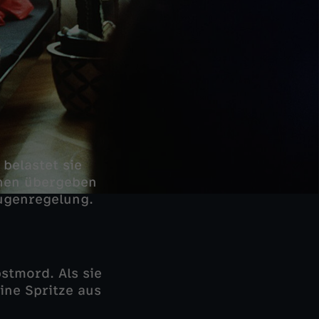
 belastet sie
chen übergeben
eugenregelung.
bstmord. Als sie
eine Spritze aus