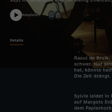
sitzt im Gefängnis und hat wenig Chancen,
Abspielen
Details
Raoul de Bruik, 
schwer. Nur sei
hat, könnte hel
Die Zeit drängt.
Sylvie leidet in
auf Margots Drän
dem Papierkorb