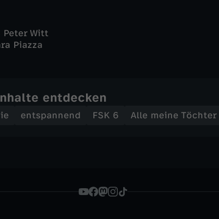
 Peter Witt
ara Piazza
Inhalte entdecken
ie
entspannend
FSK 6
Alle meine Töchter