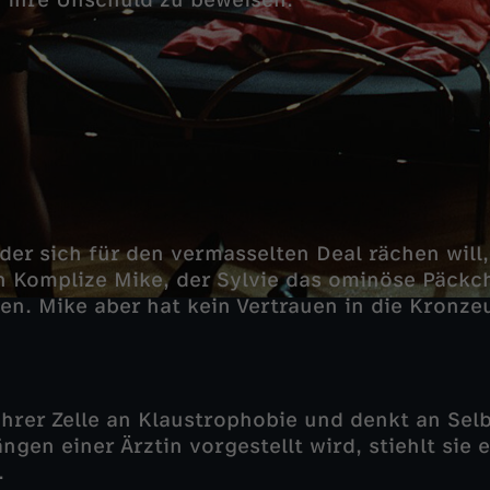
 ihre Unschuld zu beweisen.
der sich für den vermasselten Deal rächen will,
n Komplize Mike, der Sylvie das ominöse Päck
fen. Mike aber hat kein Vertrauen in die Kronz
 ihrer Zelle an Klaustrophobie und denkt an Sel
gen einer Ärztin vorgestellt wird, stiehlt sie 
.