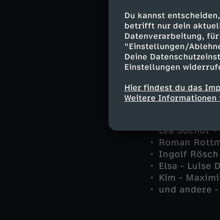
Du kannst entscheiden,
Darsteller
betrifft nur dein aktu
Datenverarbeitung, für 
"Einstellungen/Ablehn
Berthold San
Deine Datenschutzeinst
Margot Sanwa
Einstellungen widerruf
Dr. Anna San
Sylvie Sanwa
Hier findest du das Im
Patty Sanwald
Weitere Informationen 
Raoul de Brui
Mike - Franz
Lea Sochor -
Roman Rottm
Ingolf Rösch 
Elsa - Luise
Kim - Maximil
und andere -