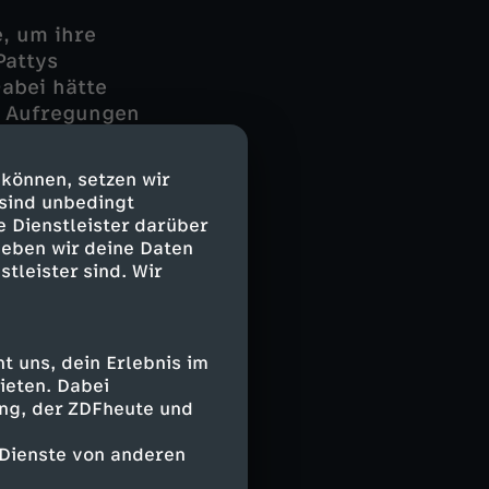
, um ihre
Pattys
abei hätte
ie Aufregungen
 allgemeine
en Kopf, das
 können, setzen wir
Patty kann nicht
 sind unbedingt
tsetzlich.
e Dienstleister darüber
 bringen und
geben wir deine Daten
stleister sind. Wir
g von Ingolf
 Elsa kann
 uns, dein Erlebnis im
zur Rede zu
ieten. Dabei
ann kurze Zeit
ing, der ZDFheute und
fzugeben, muss
 Dienste von anderen