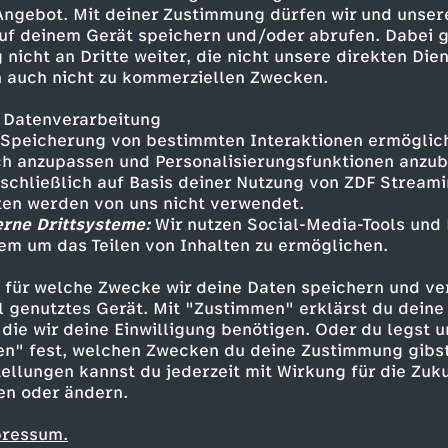
t, und es gibt zudem zwei ganz
 Angebot. Mit deiner Zustimmung dürfen wir und unser
en.
uf deinem Gerät speichern und/oder abrufen. Dabei 
 nicht an Dritte weiter, die nicht unsere direkten Dien
 auch nicht zu kommerziellen Zwecken.
 Datenverarbeitung
Speicherung von bestimmten Interaktionen ermöglicht
h anzupassen und Personalisierungsfunktionen anzub
sschließlich auf Basis deiner Nutzung von ZDF Stream
tten werden von uns nicht verwendet.
erne Drittsysteme:
Wir nutzen Social-Media-Tools und
em um das Teilen von Inhalten zu ermöglichen.
Inhalte entdecken
 für welche Zwecke wir deine Daten speichern und ver
e
nervenaufreibend
Blutige Anfänger
ell genutztes Gerät. Mit "Zustimmen" erklärst du dein
die wir deine Einwilligung benötigen. Oder du legst u
en" fest, welchen Zwecken du deine Zustimmung gibst
ellungen kannst du jederzeit mit Wirkung für die Zuku
en oder ändern.
pressum.