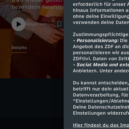
wird wieder gemordet, gefeiert und gelieb
erforderlich für unser
besondere Neuzugänge bei den Kommissar
hinaus Informationen a
ohne deine Einwilligung
verwenden deine Daten
Abspielen
Zustimmungspflichtige
• Personalisierung:
Die 
Angebot des ZDF an dic
Details
personalisieren wir au
ZDFtivi. Daten von Dri
• Social Media und ext
Anbietern. Unter ander
Ähnliche 
Du kannst entscheiden,
Krimi
Seri
betrifft nur dein aktu
Datenverarbeitung, für 
"Einstellungen/Ablehn
Deine Datenschutzeinst
Einstellungen widerruf
Hier findest du das Im