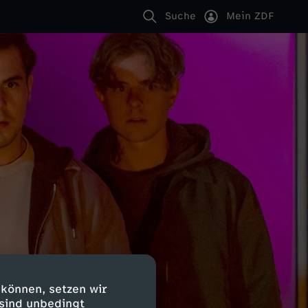
Suche
Mein ZDF
 können, setzen wir
 sind unbedingt