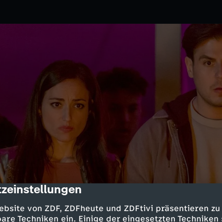
zeinstellungen
cription
ZDF
ebsite von ZDF, ZDFheute und ZDFtivi präsentieren zu
gen in die fünfte Staffel. Es
are Techniken ein. Einige der eingesetzten Techniken