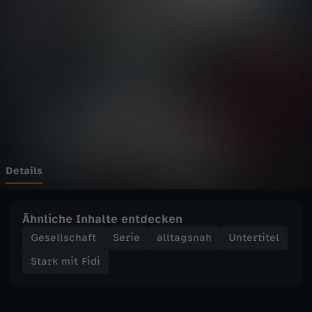
t
F
i
d
i
-
Details
L
Ähnliche Inhalte entdecken
u
Gesellschaft
Serie
alltagsnah
Untertitel
Stark mit Fidi
c
a