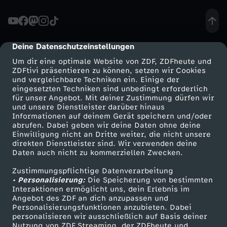
w
i
Deine Datenschutzeinstellungen
cmp-dialog-description
Um dir eine optimale Website von ZDF, ZDFheute und
l
ZDFtivi präsentieren zu können, setzen wir Cookies
und vergleichbare Techniken ein. Einige der
eingesetzten Techniken sind unbedingt erforderlich
l
für unser Angebot. Mit deiner Zustimmung dürfen wir
Mehr ZDF
Service
und unsere Dienstleister darüber hinaus
n
Informationen auf deinem Gerät speichern und/oder
ZDF-Apps
ZDFmitreden
abrufen. Dabei geben wir deine Daten ohne deine
Einwilligung nicht an Dritte weiter, die nicht unsere
i
Smart TV
Kontakt zum ZDF
direkten Dienstleister sind. Wir verwenden deine
Daten auch nicht zu kommerziellen Zwecken.
ZDFtext
Tickets
c
Zustimmungspflichtige Datenverarbeitung
Livestreams
Zuschauerservice
• Personalisierung:
Die Speicherung von bestimmten
h
Sendungen A-Z
Hilfe
Interaktionen ermöglicht uns, dein Erlebnis im
Angebot des ZDF an dich anzupassen und
TV-Programm
Personalisierungsfunktionen anzubieten. Dabei
t
personalisieren wir ausschließlich auf Basis deiner
Nutzung von ZDF Streaming, der ZDFheute und