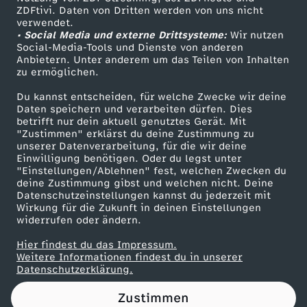
ZDFtivi. Daten von Dritten werden von uns nicht
a
Das ZDF
verwendet.
• Social Media und externe Drittsysteme:
Wir nutzen
ZDF Unternehmen
l
Social-Media-Tools und Dienste von anderen
Anbietern. Unter anderem um das Teilen von Inhalten
Karriere
zu ermöglichen.
l
Presseportal
Du kannst entscheiden, für welche Zwecke wir deine
ZDF goes Schule
Daten speichern und verarbeiten dürfen. Dies
e
betrifft nur dein aktuell genutztes Gerät. Mit
Werbefernsehen
"Zustimmen" erklärst du deine Zustimmung zu
i
unserer Datenverarbeitung, für die wir deine
Mainzelmännchen
Einwilligung benötigen. Oder du legst unter
"Einstellungen/Ablehnen" fest, welchen Zwecken du
n
deine Zustimmung gibst und welchen nicht. Deine
Datenschutzeinstellungen kannst du jederzeit mit
Wirkung für die Zukunft in deinen Einstellungen
e
widerrufen oder ändern.
s
Hier findest du das Impressum.
Partner
Weitere Informationen findest du in unserer
Datenschutzerklärung.
p
Zustimmen