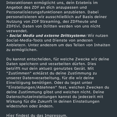
Sendungen A-Z
Hilfe
Interaktionen ermöglicht uns, dein Erlebnis im
Angebot des ZDF an dich anzupassen und
TV-Programm
Personalisierungsfunktionen anzubieten. Dabei
personalisieren wir ausschließlich auf Basis deiner
Nutzung von ZDF Streaming, der ZDFheute und
ZDFtivi. Daten von Dritten werden von uns nicht
Das ZDF
verwendet.
• Social Media und externe Drittsysteme:
Wir nutzen
ZDF Unternehmen
Social-Media-Tools und Dienste von anderen
Anbietern. Unter anderem um das Teilen von Inhalten
Karriere
zu ermöglichen.
Presseportal
Du kannst entscheiden, für welche Zwecke wir deine
ZDF goes Schule
Daten speichern und verarbeiten dürfen. Dies
betrifft nur dein aktuell genutztes Gerät. Mit
Werbefernsehen
"Zustimmen" erklärst du deine Zustimmung zu
unserer Datenverarbeitung, für die wir deine
Mainzelmännchen
Einwilligung benötigen. Oder du legst unter
"Einstellungen/Ablehnen" fest, welchen Zwecken du
deine Zustimmung gibst und welchen nicht. Deine
Datenschutzeinstellungen kannst du jederzeit mit
Wirkung für die Zukunft in deinen Einstellungen
widerrufen oder ändern.
Hier findest du das Impressum.