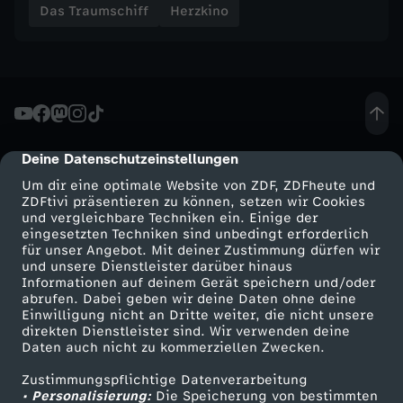
Das Traumschiff
Herzkino
Deine Datenschutzeinstellungen
cmp-dialog-description
Um dir eine optimale Website von ZDF, ZDFheute und
ZDFtivi präsentieren zu können, setzen wir Cookies
und vergleichbare Techniken ein. Einige der
eingesetzten Techniken sind unbedingt erforderlich
für unser Angebot. Mit deiner Zustimmung dürfen wir
Mehr ZDF
Service
und unsere Dienstleister darüber hinaus
Informationen auf deinem Gerät speichern und/oder
ZDF-Apps
ZDFmitreden
abrufen. Dabei geben wir deine Daten ohne deine
Einwilligung nicht an Dritte weiter, die nicht unsere
Smart TV
Kontakt zum ZDF
direkten Dienstleister sind. Wir verwenden deine
Daten auch nicht zu kommerziellen Zwecken.
ZDFtext
Tickets
Zustimmungspflichtige Datenverarbeitung
Livestreams
Zuschauerservice
• Personalisierung:
Die Speicherung von bestimmten