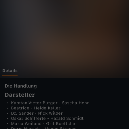
m
s
c
h
i
f
Details
f
Die Handlung
Darsteller
-
Kapitän Victor Burger - Sascha Hehn
Beatrice - Heide Keller
K
Dr. Sander - Nick Wilder
Oskar Schifferle - Harald Schmidt
Maria Weiland - Grit Boettcher
u
Doris Hinrich - Manon Straché