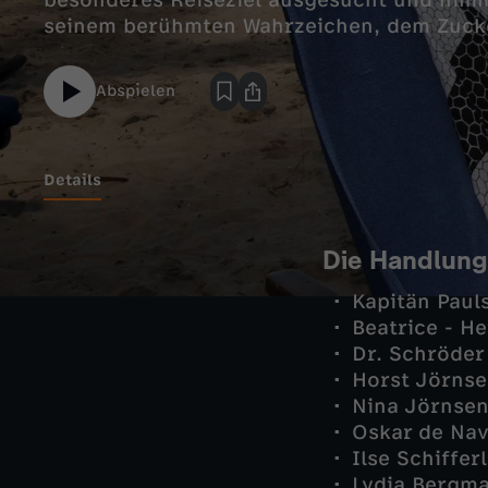
besonderes Reiseziel ausgesucht und nimm
seinem berühmten Wahrzeichen, dem Zuck
Abspielen
Details
Die Handlung
Kapitän Paul
Beatrice - He
Dr. Schröder
Horst Jörnse
Nina Jörnse
Oskar de Nav
Ilse Schiffer
Lydia Bergma