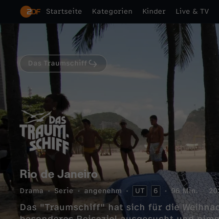
Startseite
Kategorien
Kinder
Live & TV
Das Traumschiff
Rio de Janeiro
Drama
Serie
angenehm
UT
6
96 Min.
20
Das "Traumschiff" hat sich für die Weihnac