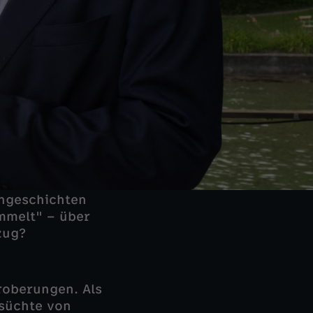
engeschichten
ammelt" – über
zug?
roberungen. Als
nsüchte von