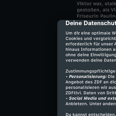
Viktor war, sta
gestoßen, als V
Friseurin Paulin
Deine Datenschut
Vereinbarung ge
cmp-dialog-des
aufgebaut hatte
Um dir eine optimale W
Cookies und vergleichb
Hauptkommissar 
erforderlich für unser
ändern wollte, 
hinaus Informationen a
er sich im ent
ohne deine Einwilligung
verwenden deine Daten
Zustimmungspflichtige
Darsteller
• Personalisierung:
Die 
Angebot des ZDF an dic
Hauptkommis
personalisieren wir au
ZDFtivi. Daten von Dri
Annabell Lor
• Social Media und ext
Tom Kupfer -
Anbietern. Unter ander
Lennard "Le
Dr. Franzisk
Du kannst entscheiden,