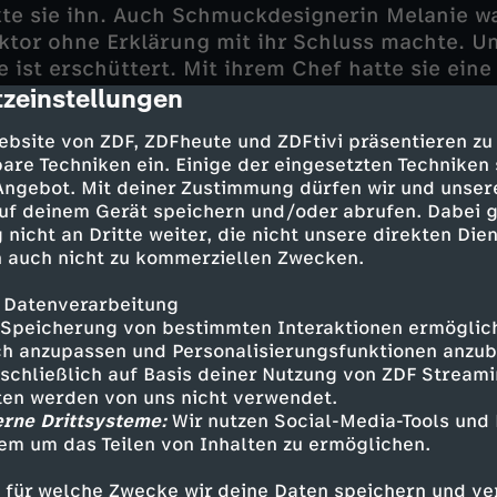
lkte sie ihn. Auch Schmuckdesignerin Melanie w
iktor ohne Erklärung mit ihr Schluss machte. U
e ist erschüttert. Mit ihrem Chef hatte sie ein
zeinstellungen
troffen, auf die sie und ihr Freund Stefan ihre
cription
n.
ebsite von ZDF, ZDFheute und ZDFtivi präsentieren zu
are Techniken ein. Einige der eingesetzten Techniken
Voss erkennt, dass Viktor sterben musste, wei
 Angebot. Mit deiner Zustimmung dürfen wir und unser
nach Sinn suchte - doch als Viktor ihn gefunden
uf deinem Gerät speichern und/oder abrufen. Dabei 
scheidenden Moment als zu schwach.
 nicht an Dritte weiter, die nicht unsere direkten Dien
 auch nicht zu kommerziellen Zwecken.
 Datenverarbeitung
Speicherung von bestimmten Interaktionen ermöglicht
h anzupassen und Personalisierungsfunktionen anzub
sar Richard Voss - Jan-Gregor Kremp
sschließlich auf Basis deiner Nutzung von ZDF Stream
tten werden von uns nicht verwendet.
enz - Stephanie Stumph
erne Drittsysteme:
Wir nutzen Social-Media-Tools und
 Ludwig Blochberger
em um das Teilen von Inhalten zu ermöglichen.
nny" Wandmann - Thimo Meitner
a Sommerfeld - Christina Rainer
 für welche Zwecke wir deine Daten speichern und ver