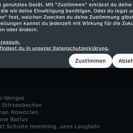
 - Franziska Petri
ell genutztes Gerät. Mit "Zustimmen" erklärst du dein
nn - Anian Zollner
die wir deine Einwilligung benötigen. Oder du legst u
- Karl Knaup
en" fest, welchen Zwecken du deine Zustimmung gibst
ellungen kannst du jederzeit mit Wirkung für die Zuku
ert - Maik van Epple
en oder ändern.
na Dietmann
uel Josef Feneberg
pressum.
inger - Alina Beise
findest du in unserer Datenschutzerklärung.
phie Melbinger
Zustimmen
Able
er Wenger
s Stirzenbecher
man Nowocien
une Barius
rt Schulte Hemming, Jens Langbein