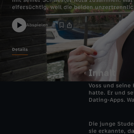
mit seiner Schwester Nora zusammen. War 
Abspielen
Details
Inhalt
Voss und seine 
hatte. Er und s
Dating-Apps. Wa
Die junge Stude
sie erkannte, da