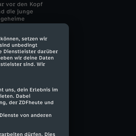
ar vor den Kopf
nd die junge
e geheime
 ganze Zukunft
 können, setzen wir
 sind unbedingt
l er sein Leben
e Dienstleister darüber
 hatte, erwies
geben wir deine Daten
stleister sind. Wir
 uns, dein Erlebnis im
ieten. Dabei
ing, der ZDFheute und
 Dienste von anderen
arbeiten dürfen. Dies