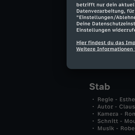
Nora Schubert
betrifft nur dein aktu
Justus Neuma
Datenverarbeitung, für 
Bärendoktor 
"Einstellungen/Ablehn
Deine Datenschutzeinst
Viktor Schub
Einstellungen widerruf
Pauline - An
Stefan - Man
Hier findest du das Im
Ricarda Grub
Weitere Informationen 
Melanie - So
und andere -
Stab
Regie - Esth
Autor - Clau
Kamera - Ro
Schnitt - Mo
Musik - Robe