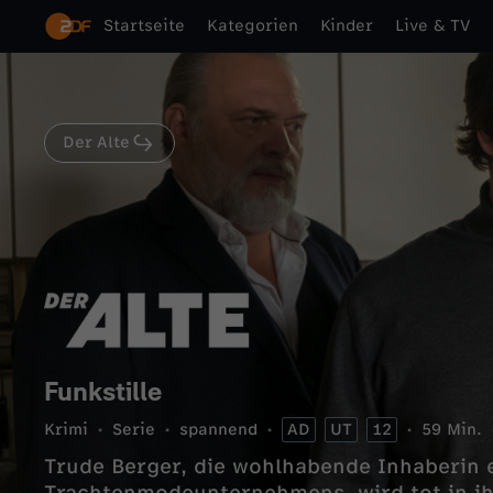
Startseite
Kategorien
Kinder
Live & TV
Der Alte
Funkstille
Krimi
Serie
spannend
AD
UT
12
59 Min.
Trude Berger, die wohlhabende Inhaberin e