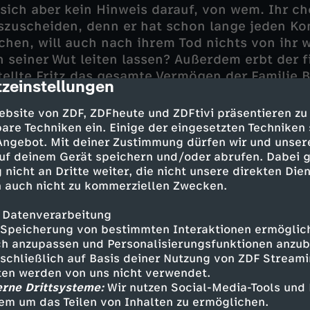
t sich aber kein Hinweis darauf, von wem. Ihr c
uszuscheiden, denn er hat schon lange jeden Ko
hen, will auch nach ihrem Tod nichts von ihr w
n seiner Wut leiten lassen? Außerdem erbt der fi
tellte Fritz das gesamte Vermögen der Familie 
zeinstellungen
cription
ich jedoch Hoffnungen auf das Erbe gemacht: 
arbeiter Daniel Überling.
ebsite von ZDF, ZDFheute und ZDFtivi präsentieren zu
are Techniken ein. Einige der eingesetzten Techniken
 Ermittler aber auf einen sehr großen Zufall: T
 Angebot. Mit deiner Zustimmung dürfen wir und unser
uf deinem Gerät speichern und/oder abrufen. Dabei 
 Kehrmann ist ausgerechnet die Tochter von Fri
 nicht an Dritte weiter, die nicht unsere direkten Dien
Petra. Auch sie schien, wie einst Daniel Überli
 auch nicht zu kommerziellen Zwecken.
rer Chefin gehabt zu haben - inniger als zu ihr
 sie ebenfalls gebrochen hatte. Beide erwachse
 Datenverarbeitung
hre Mütter verlassen. Und dann wird Fritz bein
Speicherung von bestimmten Interaktionen ermöglicht
h anzupassen und Personalisierungsfunktionen anzub
sschließlich auf Basis deiner Nutzung von ZDF Stream
tten werden von uns nicht verwendet.
erne Drittsysteme:
Wir nutzen Social-Media-Tools und
em um das Teilen von Inhalten zu ermöglichen.