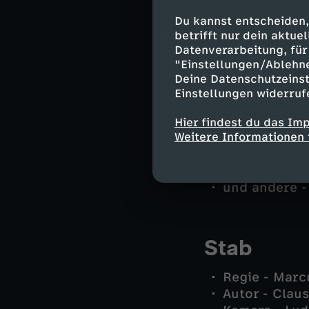
Hauptkommis
Du kannst entscheiden,
Annabell Lor
betrifft nur dein aktu
Tom Kupfer -
Datenverarbeitung, für 
Lennard "Le
"Einstellungen/Ablehn
Dr. Franzisk
Deine Datenschutzeinst
Petra Ramsau
Einstellungen widerruf
Fritz Berger -
Mia Kehrmann
Hier findest du das Im
Weitere Informationen 
Daniel Überl
Trude Berger 
Verkäufer - 
und andere -
Stab
Regie - Marc
Autor - Clau