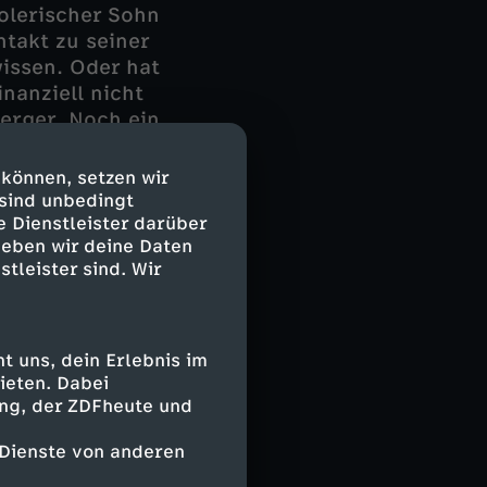
holerischer Sohn
ntakt zu seiner
issen. Oder hat
nanziell nicht
Berger. Noch ein
Trudes
 können, setzen wir
 sind unbedingt
rude Bergers
e Dienstleister darüber
geben wir deine Daten
tz'
stleister sind. Wir
ng, ein inniges
er eigenen
nen Kinder
ahe getötet.
 uns, dein Erlebnis im
ieten. Dabei
ing, der ZDFheute und
 Dienste von anderen