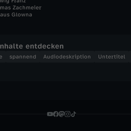
wig Franz
omas Zachmeier
laus Glowna
Inhalte entdecken
e
spannend
Audiodeskription
Untertitel