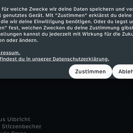
sar Richard Voss - Jan-Gregor Kremp
 für welche Zwecke wir deine Daten speichern und ver
enz - Stephanie Stumph
ell genutztes Gerät. Mit "Zustimmen" erklärst du dein
 Ludwig Blochberger
die wir deine Einwilligung benötigen. Oder du legst u
nny" Wandmann - Thimo Meitner
en" fest, welchen Zwecken du deine Zustimmung gibst
a Sommerfeld - Christina Rainer
ellungen kannst du jederzeit mit Wirkung für die Zuku
er - Susanne Schäfer
en oder ändern.
 Fritz Karl
 - Johanna Ingelfinger
pressum.
findest du in unserer Datenschutzerklärung.
ing - Hannes Wegener
- Kathi Leitner
Zustimmen
Able
Thomas Sprekelsen
us Ulbricht
s Stirzenbecher