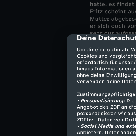
hatte, es finde
Fritz scheint a
Mutter abgebroc
er sich doch vo
sehr gut aufges
Deine Datenschut
cmp-dialog-des
anderer hatte s
langjähriger Mit
Um dir eine optimale W
Cookies und vergleichb
Dann stoßen die
erforderlich für unser
hinaus Informationen a
Assistentin Mia
ohne deine Einwilligung
Lebensgefährtin 
verwenden deine Daten
Verhältnis zu ih
Mutter, mit der
Zustimmungspflichtige
haben bewusst i
• Personalisierung:
Die 
Angebot des ZDF an dic
personalisieren wir au
ZDFtivi. Daten von Dri
Darsteller
• Social Media und ext
Anbietern. Unter ander