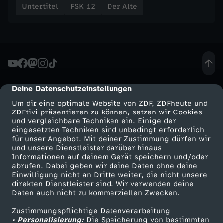
Untertitel
FSK 12
Der Alte
Deine Datenschutzeinstellungen
cmp-dialog-description
Um dir eine optimale Website von ZDF, ZDFheute und
ZDFtivi präsentieren zu können, setzen wir Cookies
und vergleichbare Techniken ein. Einige der
eingesetzten Techniken sind unbedingt erforderlich
für unser Angebot. Mit deiner Zustimmung dürfen wir
Mehr ZDF
Service
und unsere Dienstleister darüber hinaus
Informationen auf deinem Gerät speichern und/oder
ZDF-Apps
ZDFmitreden
abrufen. Dabei geben wir deine Daten ohne deine
Einwilligung nicht an Dritte weiter, die nicht unsere
Smart TV
Kontakt zum ZDF
direkten Dienstleister sind. Wir verwenden deine
Daten auch nicht zu kommerziellen Zwecken.
ZDFtext
Tickets
Zustimmungspflichtige Datenverarbeitung
Livestreams
Zuschauerservice
• Personalisierung:
Die Speicherung von bestimmten