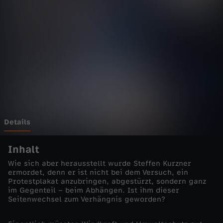
-
T
o
d
a
m
Details
K
Inhalt
Wie sich aber herausstellt wurde Steffen Kurzner
l
ermordet, denn er ist nicht bei dem Versuch, ein
Protestplakat anzubringen, abgestürzt, sondern ganz
im Gegenteil – beim Abhängen. Ist ihm dieser
i
Seitenwechsel zum Verhängnis geworden?
f