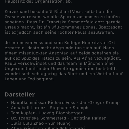
Hauptsitz der Organisation, ab.
Kurzerhand beschließt Richard Voss, selbst an die
Ostsee zu reisen, wo alle Spuren zusammen zu laufen
scheinen. Dass Dr. Franziska Sommerfeld dort gerade
Urlaub macht, ist ein willkommener Bonus, überrascht
ist er jedoch auch seine Tochter Paula anzutreffen.
Je intensiver Voss und sein Kollege Heinritz vor Ort
ermitteln, desto mehr Abgründe tun sich auf. Nach
einem missglückten Anschlag auf beide scheinen sie
auf der Spur des Täters zu sein. Als Alina verunglückt,
Paula verschwindet und das Team in München eine
Ungereimtheit in der Umweltorganisation feststellt,
wendet sich schlagartig das Blatt und ein Wettlauf auf
Leben und Tod beginnt.
Darsteller
Hauptkommissar Richard Voss - Jan-Gregor Kremp
Annabell Lorenz - Stephanie Stumph
Tom Kupfer - Ludwig Blochberger
Dr. Franziska Sommerfeld - Christina Rainer
Julia Lulu Zhao - Yun Huang
Alina Friedrich - Runa Schymanski