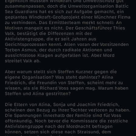
Eigentlich müssten Windkraft und Umweltschutz gut
zusammenpassen, doch die Umweltorganisation Baltic
f
Sea Guardians hat es sich zur Aufgabe gemacht, ein
geplantes Windkraft-Großprojekt einer Münchner Firma
zu verhindern. Das Ermittlerteam merkt schnell: An
Motiven mangelt es nicht. Der Geschäftsführer Thies
Valk, bestätigt die Differenzen mit der
Aktivistengruppe, die er seit Jahren aus
Gerichtsprozessen kennt. Allen voran der Vorsitzenden
Torben Asmus, der durch radikale Aktionen und
aussichtslose Klagen aufgefallen ist. Aber Mord
streitet Valk ab.
Aber warum stellt sich Steffen Kurzner gegen die
eigene Organisation? Was steht dahinter? Alina
Friedrich, die Freundin von Steffen, scheint mehr zu
wissen, als sie Richard Voss sagen mag. Warum haben
Steffen und Alina gestritten?
Die Eltern von Alina, Sonja und Joachim Friedrich,
scheinen den Bezug zu ihrer Tochter verloren zu haben.
Die Spannungen innerhalb der Familie sind für Voss
offenkundig. Noch bevor die Kommissare die restliche
Aktivistengruppe nach der Mordnacht befragen
können, setzen sich diese nach Stralsund, dem