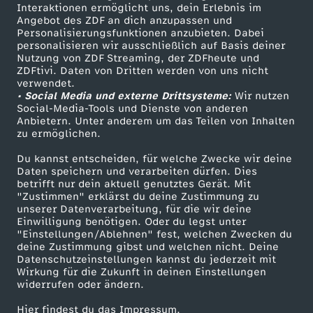
Sendungen A-Z
Hilfe
Interaktionen ermöglicht uns, dein Erlebnis im
Angebot des ZDF an dich anzupassen und
TV-Programm
Personalisierungsfunktionen anzubieten. Dabei
personalisieren wir ausschließlich auf Basis deiner
Nutzung von ZDF Streaming, der ZDFheute und
ZDFtivi. Daten von Dritten werden von uns nicht
Das ZDF
verwendet.
• Social Media und externe Drittsysteme:
Wir nutzen
ZDF Unternehmen
Social-Media-Tools und Dienste von anderen
Anbietern. Unter anderem um das Teilen von Inhalten
Karriere
zu ermöglichen.
Presseportal
Du kannst entscheiden, für welche Zwecke wir deine
ZDF goes Schule
Daten speichern und verarbeiten dürfen. Dies
betrifft nur dein aktuell genutztes Gerät. Mit
Werbefernsehen
"Zustimmen" erklärst du deine Zustimmung zu
unserer Datenverarbeitung, für die wir deine
Mainzelmännchen
Einwilligung benötigen. Oder du legst unter
"Einstellungen/Ablehnen" fest, welchen Zwecken du
deine Zustimmung gibst und welchen nicht. Deine
Datenschutzeinstellungen kannst du jederzeit mit
Wirkung für die Zukunft in deinen Einstellungen
widerrufen oder ändern.
Hier findest du das Impressum.