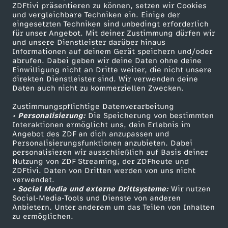
ZDFtivi präsentieren zu können, setzen wir Cookies
und vergleichbare Techniken ein. Einige der
eingesetzten Techniken sind unbedingt erforderlich
für unser Angebot. Mit deiner Zustimmung dürfen wir
Mehr ZDF
Service
und unsere Dienstleister darüber hinaus
Informationen auf deinem Gerät speichern und/oder
ZDF-Apps
ZDFmitreden
abrufen. Dabei geben wir deine Daten ohne deine
Einwilligung nicht an Dritte weiter, die nicht unsere
Smart TV
Kontakt zum ZDF
direkten Dienstleister sind. Wir verwenden deine
Daten auch nicht zu kommerziellen Zwecken.
ZDFtext
Tickets
Zustimmungspflichtige Datenverarbeitung
Livestreams
Zuschauerservice
• Personalisierung:
Die Speicherung von bestimmten
Sendungen A-Z
Hilfe
Interaktionen ermöglicht uns, dein Erlebnis im
Angebot des ZDF an dich anzupassen und
TV-Programm
Personalisierungsfunktionen anzubieten. Dabei
personalisieren wir ausschließlich auf Basis deiner
Nutzung von ZDF Streaming, der ZDFheute und
ZDFtivi. Daten von Dritten werden von uns nicht
Das ZDF
verwendet.
• Social Media und externe Drittsysteme:
Wir nutzen
ZDF Unternehmen
Social-Media-Tools und Dienste von anderen
Anbietern. Unter anderem um das Teilen von Inhalten
Karriere
zu ermöglichen.
Presseportal