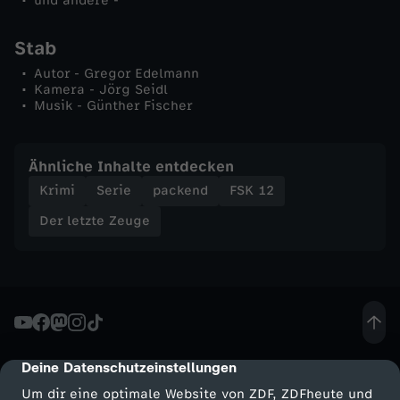
und andere -
t
Stab
z
Autor - Gregor Edelmann
Kamera - Jörg Seidl
u
Musik - Günther Fischer
r
Ähnliche Inhalte entdecken
ü
Krimi
Serie
packend
FSK 12
Der letzte Zeuge
c
k
Deine Datenschutzeinstellungen
cmp-dialog-description
Um dir eine optimale Website von ZDF, ZDFheute und