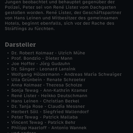
Jungen beobachtet und behauptet gegenüber der
Polizei, Peter sei von René Lister vom Dachgarten
n
gestoßen worden. René Lister, der Geschäftspartner
von Hans Leinen und Mitbesitzer des gemeinsamen
Hotels, beginnt ebenfalls, sich vor der Rache des
M
Sträflings zu fürchten.
a
Darsteller
n
Dr. Robert Kolmaar - Ulrich Mühe
Prof. Bondzio - Dieter Mann
Joe Hoffer - Jörg Gudzuhn
n
Dr. Sänger - Leonard Lansink
Wolfgang Hölzermann - Andreas Maria Schwaiger
Ulla Grünbein - Renate Schroeter
k
Anna Kolmaar - Theresa Scholze
Sonja Tewag - Ann-Kathrin Kramer
o
René Lister - Heikko Deutschmann
Hans Leinen - Christian Berkel
Dr. Tanja Rose - Claudia Messner
m
Herbert Söll - Siegfried Wallendorf
Peter Tewag - Patrick Mallaba
Vincent Tewag - Patrick Behr
m
Philipp Haarloff - Antonio Wannek