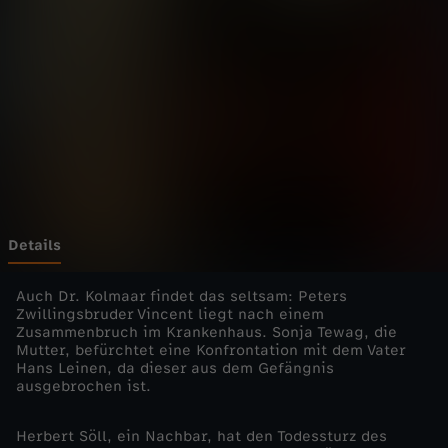
t
e
Z
e
u
g
Details
e
Auch Dr. Kolmaar findet das seltsam: Peters
Zwillingsbruder Vincent liegt nach einem
Zusammenbruch im Krankenhaus. Sonja Tewag, die
-
Mutter, befürchtet eine Konfrontation mit dem Vater
Hans Leinen, da dieser aus dem Gefängnis
E
ausgebrochen ist.
i
Herbert Söll, ein Nachbar, hat den Todessturz des