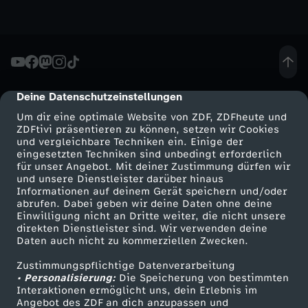
Deine Datenschutzeinstellungen
cmp-dialog-description
Um dir eine optimale Website von ZDF, ZDFheute und
ZDFtivi präsentieren zu können, setzen wir Cookies
und vergleichbare Techniken ein. Einige der
eingesetzten Techniken sind unbedingt erforderlich
für unser Angebot. Mit deiner Zustimmung dürfen wir
Mehr ZDF
Service
und unsere Dienstleister darüber hinaus
Informationen auf deinem Gerät speichern und/oder
ZDF-Apps
ZDFmitreden
abrufen. Dabei geben wir deine Daten ohne deine
Einwilligung nicht an Dritte weiter, die nicht unsere
Smart TV
Kontakt zum ZDF
direkten Dienstleister sind. Wir verwenden deine
Daten auch nicht zu kommerziellen Zwecken.
ZDFtext
Tickets
Zustimmungspflichtige Datenverarbeitung
Livestreams
Zuschauerservice
• Personalisierung:
Die Speicherung von bestimmten
Sendungen A-Z
Hilfe
Interaktionen ermöglicht uns, dein Erlebnis im
Angebot des ZDF an dich anzupassen und