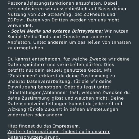
TV-Programm
Personalisierungsfunktionen anzubieten. Dabei
personalisieren wir ausschließlich auf Basis deiner
Nutzung von ZDF Streaming, der ZDFheute und
ZDFtivi. Daten von Dritten werden von uns nicht
Das ZDF
verwendet.
• Social Media und externe Drittsysteme:
Wir nutzen
ZDF Unternehmen
Social-Media-Tools und Dienste von anderen
Anbietern. Unter anderem um das Teilen von Inhalten
Karriere
zu ermöglichen.
Presseportal
Du kannst entscheiden, für welche Zwecke wir deine
ZDF goes Schule
Daten speichern und verarbeiten dürfen. Dies
betrifft nur dein aktuell genutztes Gerät. Mit
Werbefernsehen
"Zustimmen" erklärst du deine Zustimmung zu
unserer Datenverarbeitung, für die wir deine
Mainzelmännchen
Einwilligung benötigen. Oder du legst unter
"Einstellungen/Ablehnen" fest, welchen Zwecken du
deine Zustimmung gibst und welchen nicht. Deine
Datenschutzeinstellungen kannst du jederzeit mit
Wirkung für die Zukunft in deinen Einstellungen
widerrufen oder ändern.
Hier findest du das Impressum.
Partner
Weitere Informationen findest du in unserer
Datenschutzerklärung.