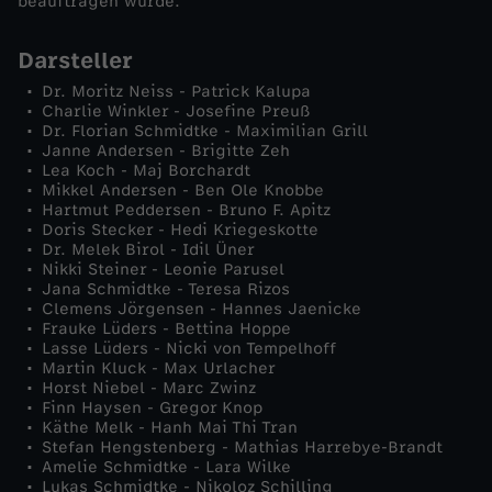
beauftragen würde.
Darsteller
Dr. Moritz Neiss - Patrick Kalupa
Charlie Winkler - Josefine Preuß
Dr. Florian Schmidtke - Maximilian Grill
Janne Andersen - Brigitte Zeh
Lea Koch - Maj Borchardt
Mikkel Andersen - Ben Ole Knobbe
Hartmut Peddersen - Bruno F. Apitz
Doris Stecker - Hedi Kriegeskotte
Dr. Melek Birol - Idil Üner
Nikki Steiner - Leonie Parusel
Jana Schmidtke - Teresa Rizos
Clemens Jörgensen - Hannes Jaenicke
Frauke Lüders - Bettina Hoppe
Lasse Lüders - Nicki von Tempelhoff
Martin Kluck - Max Urlacher
Horst Niebel - Marc Zwinz
Finn Haysen - Gregor Knop
Käthe Melk - Hanh Mai Thi Tran
Stefan Hengstenberg - Mathias Harrebye-Brandt
Amelie Schmidtke - Lara Wilke
Lukas Schmidtke - Nikoloz Schilling