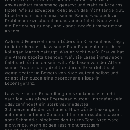
Anwesenheit zunehmend genervt und zieht zu Nice ins
H
Hotel. Wie zu erwarten, geht auch das nicht lange gut.
Nice braucht nun einmal seinen Raum, was auch zu
Problemen zwischen ihm und Janne führt. Nice wird
e
die Beziehung zu eng, und Janne zweifelt immer mehr
an ihm.
r
Während Feuerwehrmann Lüders im Krankenhaus liegt,
findet er heraus, dass seine Frau Frauke ihn mit ihrem
z
Kollegen Martin betrügt. Was er nicht weiß: Frauke hat
die Affäre bereits beendet, weil sie Lasse immer noch
liebt und für ihn da sein will. Als Lasse von der Affäre
e
seiner Frau erfährt, dreht er durch. Er verletzt sich
wenig später im Beisein von Nice wütend selbst und
bringt sich durch eine gebrochene Rippe in
n
Lebensgefahr.
Lasses erneute Behandlung im Krankenhaus macht
deutlich, was bisher übersehen wurde: Er scheint kein
oder zumindest ein stark vermindertes
Schmerzempfinden zu haben. Nice würde Lasse gern
auf einen seltenen Gendefekt hin untersuchen lassen,
aber Schmidtke blockiert den teuren Test. Nice wäre
nicht Nice, wenn er den Test nicht trotzdem