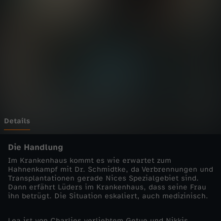
-
F
l
a
m
m
Details
e
Die Handlung
Im Krankenhaus kommt es wie erwartet zum
n
Hahnenkampf mit Dr. Schmidtke, da Verbrennungen und
Transplantationen gerade Nices Spezialgebiet sind.
Dann erfährt Lüders im Krankenhaus, dass seine Frau
d
ihn betrügt. Die Situation eskaliert, auch medizinisch.
e
Lea ist von Charlies verliebtem Getue und Nikkis