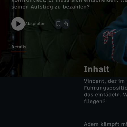
konfrontiert. Er muss sich entscheiden: Wel
seinen Aufstieg zu bezahlen?
Abspielen
Details
Inhalt
Vincent, der im
Führungspositio
das einfädeln. 
fliegen?
Adem kämpft mit