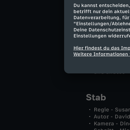
Paul - Ferdi
Du kannst entscheiden,
Alfons - Ric
betrifft nur dein aktu
Vincent - Vit
Datenverarbeitung, für 
Sven - Kasim
"Einstellungen/Ablehn
Deine Datenschutzeinst
Timo - Micha
Einstellungen widerruf
Jens - Clem
Gerald - Cor
Hier findest du das Im
Magister Her
Weitere Informationen 
Mutter Hasan
Assistentin 
und andere -
Stab
Regie - Sus
Autor - David
Kamera - Di