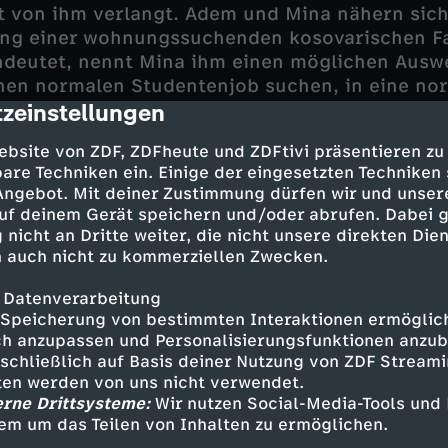
t von ihm verlangt. Adem und Mina nähern sich
ung einer wohnungssuchenden kosovarischen Fa
deutet, nennt Mina ihm einen möglichen Auswe
inen normalen Studentenjob suchen, in eine no
zeinstellungen
t so einfach, so richtig. Und Adem scheint endg
cription
. Einfach gehen und diese toxische Welt hinter 
ebsite von ZDF, ZDFheute und ZDFtivi präsentieren zu
 wieder gut an.
are Techniken ein. Einige der eingesetzten Techniken
 Angebot. Mit deiner Zustimmung dürfen wir und unser
Paul verabschieden will, lernt dieser gerade für
uf deinem Gerät speichern und/oder abrufen. Dabei 
rüfung am nächsten Morgen. Wenn er sie nicht 
 nicht an Dritte weiter, die nicht unsere direkten Dien
rt. Diese Schande wäre auch das Ende für ihn 
 auch nicht zu kommerziellen Zwecken.
 böse Gelegenheit. Wird er sie nutzen?
 Datenverarbeitung
Speicherung von bestimmten Interaktionen ermöglicht
h anzupassen und Personalisierungsfunktionen anzub
sschließlich auf Basis deiner Nutzung von ZDF Stream
tten werden von uns nicht verwendet.
erne Drittsysteme:
Wir nutzen Social-Media-Tools und
 Krasniqi
em um das Teilen von Inhalten zu ermöglichen.
na Samadi