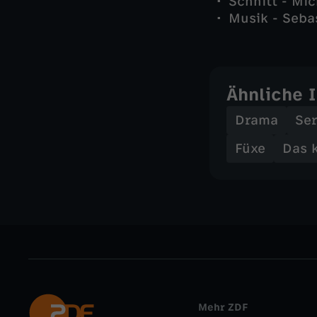
Schnitt - Mi
Musik - Seba
Ähnliche 
Drama
Ser
Füxe
Das k
Mehr ZDF