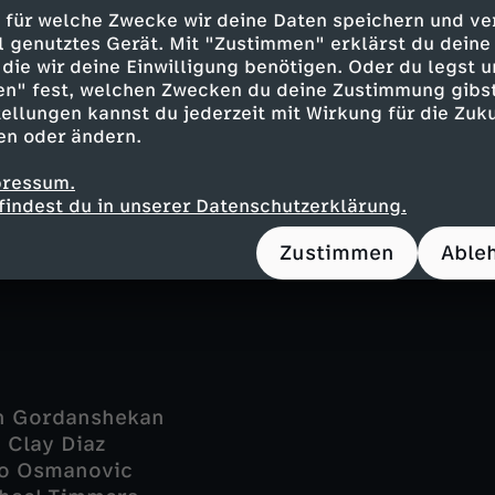
nand Lehmann
 für welche Zwecke wir deine Daten speichern und ver
hard van Weyden
ell genutztes Gerät. Mit "Zustimmen" erklärst du dein
o Sack
die wir deine Einwilligung benötigen. Oder du legst u
ir Pretzschner
en" fest, welchen Zwecken du deine Zustimmung gibst
ellungen kannst du jederzeit mit Wirkung für die Zuku
el Schweisser
en oder ändern.
ens Bobke
nelius Schwalm
pressum.
mann - Martin Plass
findest du in unserer Datenschutzerklärung.
i - Hanife Sylejmani
Frau Ostwald - Sarah Grunert
Zustimmen
Able
an Gordanshekan
 Clay Diaz
no Osmanovic