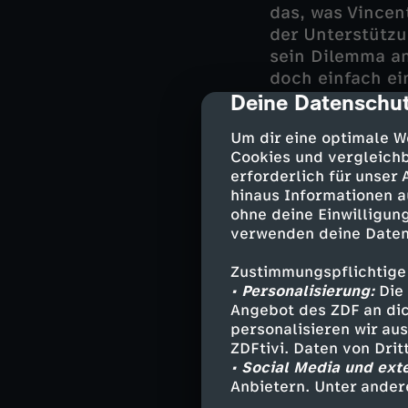
das, was Vincen
der Unterstütz
sein Dilemma an
doch einfach e
Deine Datenschut
ziehen. Es kling
cmp-dialog-des
was er tun muss
Um dir eine optimale W
Alles fühlt sich
Cookies und vergleichb
erforderlich für unser
Als er sich von 
hinaus Informationen a
entscheidende P
ohne deine Einwilligung
er exmatrikulie
verwenden deine Daten
bietet sich eine
Zustimmungspflichtige
• Personalisierung:
Die 
Angebot des ZDF an dic
Darsteller
personalisieren wir au
ZDFtivi. Daten von Dri
• Social Media und ext
Adem - Valon
Anbietern. Unter ander
Mina - Roxa