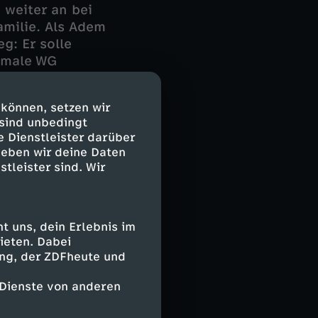
 weiter an bei
milie. Als Adem
g: Er solle
rmale WG
ültig zu wissen,
sich lassen.
 können, setzen wir
 sind unbedingt
e Dienstleister darüber
 die
geben wir deine Daten
schafft, wird
stleister sind. Wir
im Korps. Adem
 uns, dein Erlebnis im
ieten. Dabei
ing, der ZDFheute und
 Dienste von anderen