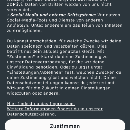
ZDFtivi. Daten von Dritten werden von uns nicht
L
Das ZDF
verwendet.
• Social Media und externe Drittsysteme:
Wir nutzen
ZDF Unternehmen
e
Social-Media-Tools und Dienste von anderen
Anbietern. Unter anderem um das Teilen von Inhalten
Karriere
zu ermöglichen.
t
Presseportal
Du kannst entscheiden, für welche Zwecke wir deine
ZDF goes Schule
Daten speichern und verarbeiten dürfen. Dies
U
betrifft nur dein aktuell genutztes Gerät. Mit
Werbefernsehen
"Zustimmen" erklärst du deine Zustimmung zu
s
unserer Datenverarbeitung, für die wir deine
Mainzelmännchen
Einwilligung benötigen. Oder du legst unter
"Einstellungen/Ablehnen" fest, welchen Zwecken du
C
deine Zustimmung gibst und welchen nicht. Deine
Datenschutzeinstellungen kannst du jederzeit mit
Wirkung für die Zukunft in deinen Einstellungen
l
widerrufen oder ändern.
i
Hier findest du das Impressum.
Partner
Weitere Informationen findest du in unserer
Datenschutzerklärung.
n
Zustimmen