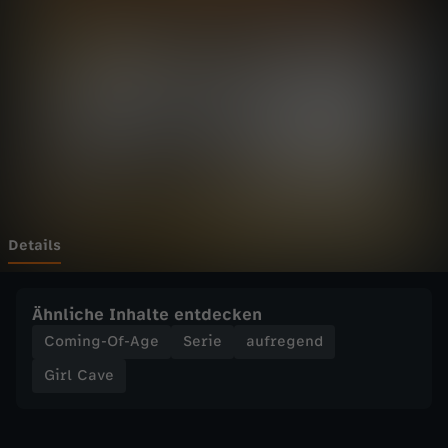
e
-
G
i
r
l
Details
C
Ähnliche Inhalte entdecken
a
Coming-Of-Age
Serie
aufregend
Girl Cave
v
e