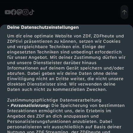
T
e
Deine Datenschutzeinstellungen
cmp-dialog-description
Um dir eine optimale Website von ZDF, ZDFheute und
a
ZDFtivi präsentieren zu können, setzen wir Cookies
und vergleichbare Techniken ein. Einige der
eingesetzten Techniken sind unbedingt erforderlich
s
für unser Angebot. Mit deiner Zustimmung dürfen wir
Mehr ZDF
Service
und unsere Dienstleister darüber hinaus
e
Informationen auf deinem Gerät speichern und/oder
ZDF-Apps
ZDFmitreden
abrufen. Dabei geben wir deine Daten ohne deine
Einwilligung nicht an Dritte weiter, die nicht unsere
r
Smart TV
Kontakt zum ZDF
direkten Dienstleister sind. Wir verwenden deine
Daten auch nicht zu kommerziellen Zwecken.
ZDFtext
Tickets
#
Zustimmungspflichtige Datenverarbeitung
Livestreams
Zuschauerservice
• Personalisierung:
Die Speicherung von bestimmten
3
Sendungen A-Z
Hilfe
Interaktionen ermöglicht uns, dein Erlebnis im
Angebot des ZDF an dich anzupassen und
TV-Programm
Personalisierungsfunktionen anzubieten. Dabei
-
personalisieren wir ausschließlich auf Basis deiner
Nutzung von ZDF Streaming, der ZDFheute und