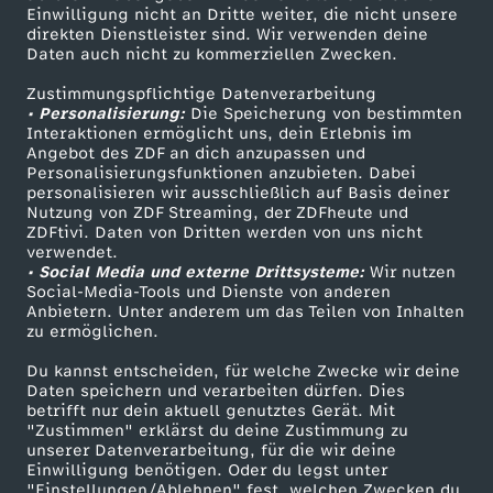
Einwilligung nicht an Dritte weiter, die nicht unsere
Smart TV
Kontakt zum ZDF
direkten Dienstleister sind. Wir verwenden deine
Daten auch nicht zu kommerziellen Zwecken.
ZDFtext
Tickets
Zustimmungspflichtige Datenverarbeitung
Livestreams
Zuschauerservice
• Personalisierung:
Die Speicherung von bestimmten
Sendungen A-Z
Hilfe
Interaktionen ermöglicht uns, dein Erlebnis im
Angebot des ZDF an dich anzupassen und
TV-Programm
Personalisierungsfunktionen anzubieten. Dabei
personalisieren wir ausschließlich auf Basis deiner
Nutzung von ZDF Streaming, der ZDFheute und
ZDFtivi. Daten von Dritten werden von uns nicht
Das ZDF
verwendet.
• Social Media und externe Drittsysteme:
Wir nutzen
ZDF Unternehmen
Social-Media-Tools und Dienste von anderen
Anbietern. Unter anderem um das Teilen von Inhalten
Karriere
zu ermöglichen.
Presseportal
Du kannst entscheiden, für welche Zwecke wir deine
ZDF goes Schule
Daten speichern und verarbeiten dürfen. Dies
betrifft nur dein aktuell genutztes Gerät. Mit
Werbefernsehen
"Zustimmen" erklärst du deine Zustimmung zu
unserer Datenverarbeitung, für die wir deine
Mainzelmännchen
Einwilligung benötigen. Oder du legst unter
"Einstellungen/Ablehnen" fest, welchen Zwecken du