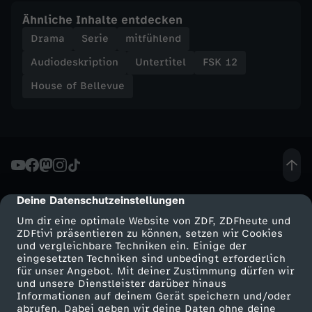
l
Ähnliche Inhalte entdecken
Drama
Serie
mitfühlend
a
Audiodeskription
Untertitel
FSK 12
House of Bellevue
Deine Datenschutzeinstellungen
cmp-dialog-description
Um dir eine optimale Website von ZDF, ZDFheute und
ZDFtivi präsentieren zu können, setzen wir Cookies
und vergleichbare Techniken ein. Einige der
eingesetzten Techniken sind unbedingt erforderlich
für unser Angebot. Mit deiner Zustimmung dürfen wir
Mehr ZDF
Service
und unsere Dienstleister darüber hinaus
Informationen auf deinem Gerät speichern und/oder
ZDF-Apps
ZDFmitreden
abrufen. Dabei geben wir deine Daten ohne deine