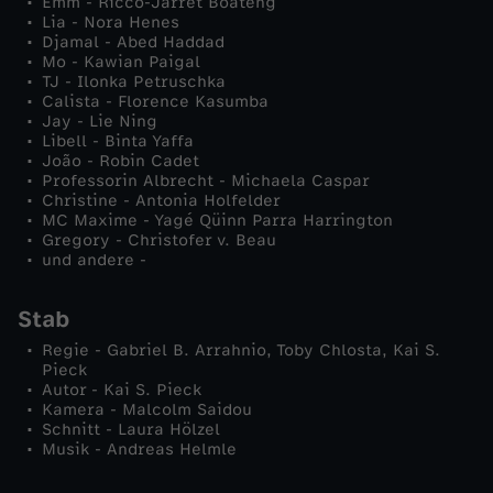
Emm - Ricco-Jarret Boateng
Lia - Nora Henes
a
Djamal - Abed Haddad
Mo - Kawian Paigal
TJ - Ilonka Petruschka
s
Calista - Florence Kasumba
Jay - Lie Ning
Libell - Binta Yaffa
h
João - Robin Cadet
Professorin Albrecht - Michaela Caspar
i
Christine - Antonia Holfelder
MC Maxime - Yagé Qüinn Parra Harrington
Gregory - Christofer v. Beau
o
und andere -
n
Stab
Regie - Gabriel B. Arrahnio, Toby Chlosta, Kai S.
K
Pieck
Autor - Kai S. Pieck
i
Kamera - Malcolm Saidou
Schnitt - Laura Hölzel
Musik - Andreas Helmle
l