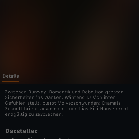
B
Wechseln zu: ZDFheute
e
l
l
e
v
Details
u
Zwischen Runway, Romantik und Rebellion geraten
Sicherheiten ins Wanken. Während TJ sich ihren
Gefühlen stellt, bleibt Mo verschwunden; Djamals
e
Zukunft bricht zusammen – und Lias Kiki House droht
endgültig zu zerbrechen.
-
Darsteller
F