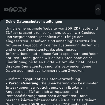
r
a
Deine Datenschutzeinstellungen
cmp-dialog-description
Um dir eine optimale Website von ZDF, ZDFheute und
i
ZDFtivi präsentieren zu können, setzen wir Cookies
und vergleichbare Techniken ein. Einige der
eingesetzten Techniken sind unbedingt erforderlich
l
für unser Angebot. Mit deiner Zustimmung dürfen wir
Mehr ZDF
Service
und unsere Dienstleister darüber hinaus
e
Informationen auf deinem Gerät speichern und/oder
ZDF-Apps
ZDFmitreden
abrufen. Dabei geben wir deine Daten ohne deine
Einwilligung nicht an Dritte weiter, die nicht unsere
r
Smart TV
Kontakt zum ZDF
direkten Dienstleister sind. Wir verwenden deine
Daten auch nicht zu kommerziellen Zwecken.
ZDFtext
Tickets
z
Zustimmungspflichtige Datenverarbeitung
Livestreams
Zuschauerservice
• Personalisierung:
Die Speicherung von bestimmten
u
Sendungen A-Z
Hilfe
Interaktionen ermöglicht uns, dein Erlebnis im
Angebot des ZDF an dich anzupassen und
TV-Programm
Personalisierungsfunktionen anzubieten. Dabei
S
personalisieren wir ausschließlich auf Basis deiner
Nutzung von ZDF Streaming, der ZDFheute und