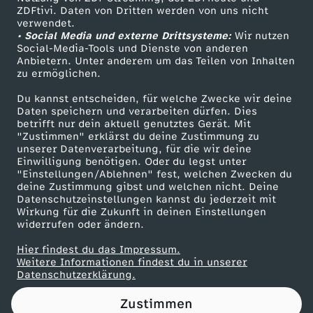
ZDFtivi. Daten von Dritten werden von uns nicht
t
Das ZDF
verwendet.
• Social Media und externe Drittsysteme:
Wir nutzen
ZDF Unternehmen
a
Social-Media-Tools und Dienste von anderen
Anbietern. Unter anderem um das Teilen von Inhalten
Karriere
zu ermöglichen.
f
Presseportal
Du kannst entscheiden, für welche Zwecke wir deine
ZDF goes Schule
Daten speichern und verarbeiten dürfen. Dies
f
betrifft nur dein aktuell genutztes Gerät. Mit
Werbefernsehen
"Zustimmen" erklärst du deine Zustimmung zu
e
unserer Datenverarbeitung, für die wir deine
Mainzelmännchen
Einwilligung benötigen. Oder du legst unter
"Einstellungen/Ablehnen" fest, welchen Zwecken du
l
deine Zustimmung gibst und welchen nicht. Deine
Datenschutzeinstellungen kannst du jederzeit mit
Wirkung für die Zukunft in deinen Einstellungen
1
widerrufen oder ändern.
Hier findest du das Impressum.
Partner
Weitere Informationen findest du in unserer
Datenschutzerklärung.
Zustimmen