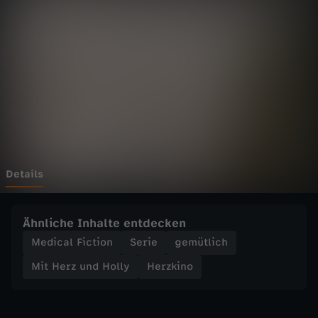
u
n
d
H
o
l
Details
l
Ähnliche Inhalte entdecken
y
Medical Fiction
Serie
gemütlich
Mit Herz und Holly
Herzkino
-
T